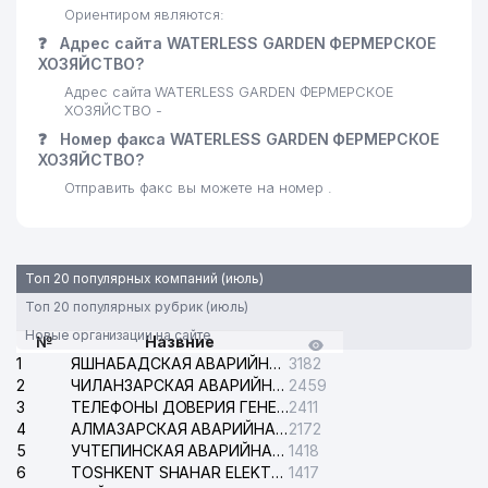
Ориентиром являются:
❓
Адрес сайта WATERLESS GARDEN ФЕРМЕРСКОЕ
ХОЗЯЙСТВО?
Адрес сайта WATERLESS GARDEN ФЕРМЕРСКОЕ
ХОЗЯЙСТВО -
❓
Номер факса WATERLESS GARDEN ФЕРМЕРСКОЕ
ХОЗЯЙСТВО?
Отправить факс вы можете на номер .
Топ 20 популярных компаний (июль)
Топ 20 популярных рубрик (июль)
Новые организации на сайте
№
Назвние
1
ЯШНАБАДСКАЯ АВАРИЙНАЯ СЛУЖБА ЭЛЕКТРОСЕТИ
3182
2
ЧИЛАНЗАРСКАЯ АВАРИЙНАЯ СЛУЖБА ЭЛЕКТРОСЕТИ
2459
3
ТЕЛЕФОНЫ ДОВЕРИЯ ГЕНЕРАЛЬНОЙ ПРОКУРАТУРЫ РЕСПУБЛИКИ УЗБЕКИСТАН
2411
4
АЛМАЗАРСКАЯ АВАРИЙНАЯ СЛУЖБА ЭЛЕКТРОСЕТИ
2172
5
УЧТЕПИНСКАЯ АВАРИЙНАЯ СЛУЖБА ЭЛЕКТРОСЕТИ
1418
6
TOSHKENT SHAHAR ELEKTR TARMOQLARI KORXONASI АО
1417