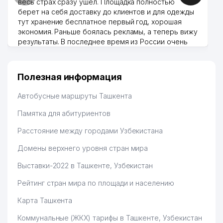
весь страх сразу ушел. Площадка полностью
берет на себя доставку до клиентов и для одежды
тут хранение бесплатное первый год, хорошая
экономия. Раньше боялась рекламы, а теперь вижу
результаты. В последнее время из России очень
много заказывают, а вначале только по
Узбекистану брали, но вяло. Удалось раскрутиться,
дальше развиваюсь потихоньку😊
Полезная информация
Hamida 03.08.2026 12:45:39
Автобусные маршруты Ташкента
Памятка для абитуриентов
Расстояние между городами Узбекистана
Домены верхнего уровня стран мира
Выставки-2022 в Ташкенте, Узбекистан
Рейтинг стран мира по площади и населению
Карта Ташкента
Коммунальные (ЖКХ) тарифы в Ташкенте, Узбекистан