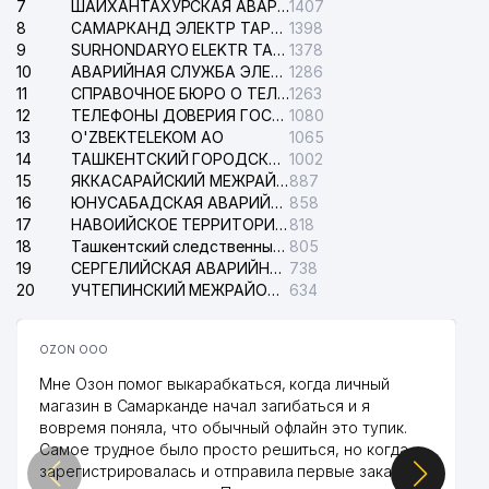
7
ШАЙХАНТАХУРСКАЯ АВАРИЙНАЯ СЛУЖБА ЭЛЕКТРОСЕТИ
1407
8
САМАРКАНД ЭЛЕКТР ТАРМОКЛАРИ АО
1398
9
SURHONDARYO ELEKTR TARMOKLARI АО
1378
10
АВАРИЙНАЯ СЛУЖБА ЭЛЕКТРОСЕТИ ТАШКЕНТСКОГО РАЙОНА
1286
11
СПРАВОЧНОЕ БЮРО О ТЕЛЕФОНАХ ОРГАНИЗАЦИЙ г. ТАШКЕНТА
1263
12
ТЕЛЕФОНЫ ДОВЕРИЯ ГОСУДАРСТВЕННОГО ЦЕНТРА ТЕСТИРОВАНИЯ
1080
13
O'ZBEKTELEKOM АО
1065
14
ТАШКЕНТСКИЙ ГОРОДСКОЙ СУД ПО ГРАЖДАНСКИМ ДЕЛАМ
1002
15
ЯККАСАРАЙСКИЙ МЕЖРАЙОННЫЙ СУД ПО ГРАЖДАНСКИМ ДЕЛАМ
887
16
ЮНУСАБАДСКАЯ АВАРИЙНАЯ СЛУЖБА ЭЛЕКТРОСЕТИ
858
17
НАВОИЙСКОЕ ТЕРРИТОРИАЛЬНОЕ ПРЕДПРИЯТИЕ ЭЛЕКТРОСЕТИ АО
818
18
Ташкентский следственный изолятор
805
19
СЕРГЕЛИЙСКАЯ АВАРИЙНАЯ СЛУЖБА ЭЛЕКТРОСЕТИ
738
20
УЧТЕПИНСКИЙ МЕЖРАЙОННЫЙ СУД ПО ГРАЖДАНСКИМ ДЕЛАМ
634
OZON ООО
Мне Озон помог выкарабкаться, когда личный
магазин в Самарканде начал загибаться и я
вовремя поняла, что обычный офлайн это тупик.
Самое трудное было просто решиться, но когда
зарегистрировалась и отправила первые заказы,