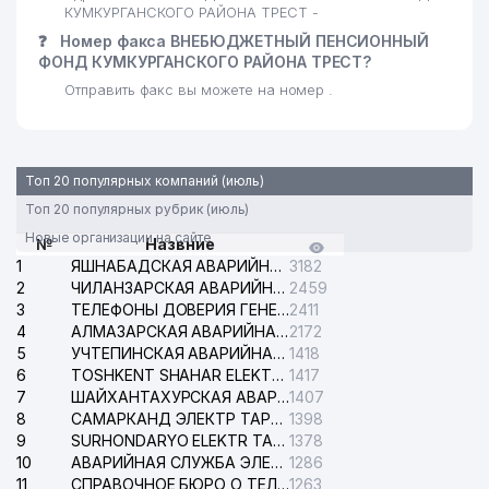
КУМКУРГАНСКОГО РАЙОНА ТРЕСТ -
❓
Номер факса ВНЕБЮДЖЕТНЫЙ ПЕНСИОННЫЙ
ФОНД КУМКУРГАНСКОГО РАЙОНА ТРЕСТ?
Отправить факс вы можете на номер .
Топ 20 популярных компаний (июль)
Топ 20 популярных рубрик (июль)
Новые организации на сайте
№
Назвние
1
ЯШНАБАДСКАЯ АВАРИЙНАЯ СЛУЖБА ЭЛЕКТРОСЕТИ
3182
2
ЧИЛАНЗАРСКАЯ АВАРИЙНАЯ СЛУЖБА ЭЛЕКТРОСЕТИ
2459
3
ТЕЛЕФОНЫ ДОВЕРИЯ ГЕНЕРАЛЬНОЙ ПРОКУРАТУРЫ РЕСПУБЛИКИ УЗБЕКИСТАН
2411
4
АЛМАЗАРСКАЯ АВАРИЙНАЯ СЛУЖБА ЭЛЕКТРОСЕТИ
2172
5
УЧТЕПИНСКАЯ АВАРИЙНАЯ СЛУЖБА ЭЛЕКТРОСЕТИ
1418
6
TOSHKENT SHAHAR ELEKTR TARMOQLARI KORXONASI АО
1417
7
ШАЙХАНТАХУРСКАЯ АВАРИЙНАЯ СЛУЖБА ЭЛЕКТРОСЕТИ
1407
8
САМАРКАНД ЭЛЕКТР ТАРМОКЛАРИ АО
1398
9
SURHONDARYO ELEKTR TARMOKLARI АО
1378
10
АВАРИЙНАЯ СЛУЖБА ЭЛЕКТРОСЕТИ ТАШКЕНТСКОГО РАЙОНА
1286
11
СПРАВОЧНОЕ БЮРО О ТЕЛЕФОНАХ ОРГАНИЗАЦИЙ г. ТАШКЕНТА
1263