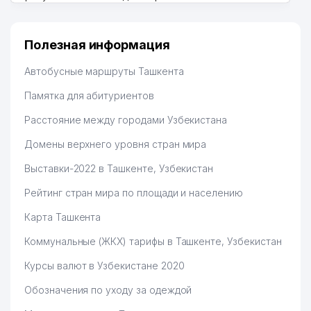
много заказывают, а вначале только по
Узбекистану брали, но вяло. Удалось раскрутиться,
дальше развиваюсь потихоньку😊
Полезная информация
Hamida 03.08.2026 12:45:39
Автобусные маршруты Ташкента
Памятка для абитуриентов
Расстояние между городами Узбекистана
Домены верхнего уровня стран мира
Выставки-2022 в Ташкенте, Узбекистан
Рейтинг стран мира по площади и населению
Карта Ташкента
Коммунальные (ЖКХ) тарифы в Ташкенте, Узбекистан
Курсы валют в Узбекистане 2020
Обозначения по уходу за одеждой