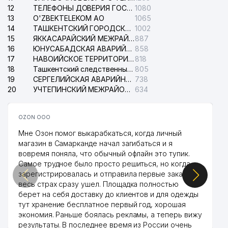
12
ТЕЛЕФОНЫ ДОВЕРИЯ ГОСУДАРСТВЕННОГО ЦЕНТРА ТЕСТИРОВАНИЯ
1080
13
O'ZBEKTELEKOM АО
1065
14
ТАШКЕНТСКИЙ ГОРОДСКОЙ СУД ПО ГРАЖДАНСКИМ ДЕЛАМ
1002
15
ЯККАСАРАЙСКИЙ МЕЖРАЙОННЫЙ СУД ПО ГРАЖДАНСКИМ ДЕЛАМ
887
16
ЮНУСАБАДСКАЯ АВАРИЙНАЯ СЛУЖБА ЭЛЕКТРОСЕТИ
858
17
НАВОИЙСКОЕ ТЕРРИТОРИАЛЬНОЕ ПРЕДПРИЯТИЕ ЭЛЕКТРОСЕТИ АО
818
18
Ташкентский следственный изолятор
805
19
СЕРГЕЛИЙСКАЯ АВАРИЙНАЯ СЛУЖБА ЭЛЕКТРОСЕТИ
738
20
УЧТЕПИНСКИЙ МЕЖРАЙОННЫЙ СУД ПО ГРАЖДАНСКИМ ДЕЛАМ
634
OZON ООО
Мне Озон помог выкарабкаться, когда личный
магазин в Самарканде начал загибаться и я
вовремя поняла, что обычный офлайн это тупик.
Самое трудное было просто решиться, но когда
зарегистрировалась и отправила первые заказы,
весь страх сразу ушел. Площадка полностью
берет на себя доставку до клиентов и для одежды
тут хранение бесплатное первый год, хорошая
экономия. Раньше боялась рекламы, а теперь вижу
результаты. В последнее время из России очень