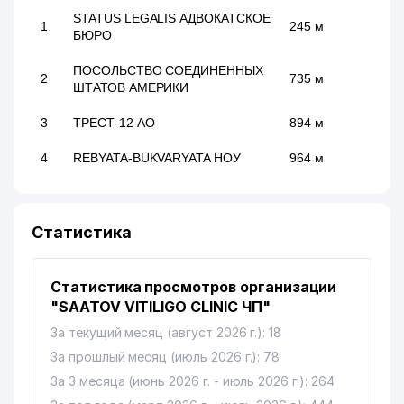
STATUS LEGALIS АДВОКАТСКОЕ
1
245 м
БЮРО
ПОСОЛЬСТВО СОЕДИНЕННЫХ
2
735 м
ШТАТОВ АМЕРИКИ
3
ТРЕСТ-12 АО
894 м
4
REBYATA-BUKVARYATA НОУ
964 м
Статистика
Статистика просмотров организации
"SAATOV VITILIGO CLINIC ЧП"
За текущий месяц (август 2026 г.): 18
За прошлый месяц (июль 2026 г.): 78
За 3 месяца (июнь 2026 г. - июль 2026 г.): 264