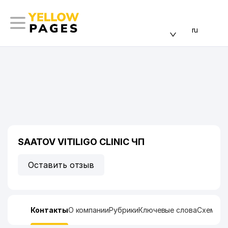
ru
SAATOV VITILIGO CLINIC ЧП
Оставить отзыв
Контакты
О компании
Рубрики
Ключевые слова
Схема п