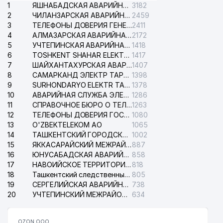
1
ЯШНАБАДСКАЯ АВАРИЙНАЯ СЛУЖБА ЭЛЕКТРОСЕТИ
3182
2
ЧИЛАНЗАРСКАЯ АВАРИЙНАЯ СЛУЖБА ЭЛЕКТРОСЕТИ
2459
3
ТЕЛЕФОНЫ ДОВЕРИЯ ГЕНЕРАЛЬНОЙ ПРОКУРАТУРЫ РЕСПУБЛИКИ УЗБЕКИСТАН
2411
4
АЛМАЗАРСКАЯ АВАРИЙНАЯ СЛУЖБА ЭЛЕКТРОСЕТИ
2172
5
УЧТЕПИНСКАЯ АВАРИЙНАЯ СЛУЖБА ЭЛЕКТРОСЕТИ
1418
6
TOSHKENT SHAHAR ELEKTR TARMOQLARI KORXONASI АО
1417
7
ШАЙХАНТАХУРСКАЯ АВАРИЙНАЯ СЛУЖБА ЭЛЕКТРОСЕТИ
1407
8
САМАРКАНД ЭЛЕКТР ТАРМОКЛАРИ АО
1398
9
SURHONDARYO ELEKTR TARMOKLARI АО
1378
10
АВАРИЙНАЯ СЛУЖБА ЭЛЕКТРОСЕТИ ТАШКЕНТСКОГО РАЙОНА
1286
11
СПРАВОЧНОЕ БЮРО О ТЕЛЕФОНАХ ОРГАНИЗАЦИЙ г. ТАШКЕНТА
1263
12
ТЕЛЕФОНЫ ДОВЕРИЯ ГОСУДАРСТВЕННОГО ЦЕНТРА ТЕСТИРОВАНИЯ
1080
13
O'ZBEKTELEKOM АО
1065
14
ТАШКЕНТСКИЙ ГОРОДСКОЙ СУД ПО ГРАЖДАНСКИМ ДЕЛАМ
1002
15
ЯККАСАРАЙСКИЙ МЕЖРАЙОННЫЙ СУД ПО ГРАЖДАНСКИМ ДЕЛАМ
887
16
ЮНУСАБАДСКАЯ АВАРИЙНАЯ СЛУЖБА ЭЛЕКТРОСЕТИ
858
17
НАВОИЙСКОЕ ТЕРРИТОРИАЛЬНОЕ ПРЕДПРИЯТИЕ ЭЛЕКТРОСЕТИ АО
818
18
Ташкентский следственный изолятор
805
19
СЕРГЕЛИЙСКАЯ АВАРИЙНАЯ СЛУЖБА ЭЛЕКТРОСЕТИ
738
20
УЧТЕПИНСКИЙ МЕЖРАЙОННЫЙ СУД ПО ГРАЖДАНСКИМ ДЕЛАМ
634
OZON ООО