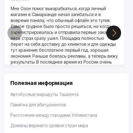
Мне Озон помог выкарабкаться, когда личный
магазин в Самарканде начал загибаться и я
вовремя поняла, что обычный офлайн это тупик.
Самое трудное было просто решиться, но когда
зарегистрировалась и отправила первые заказы,
весь страх сразу ушел. Площадка полностью
берет на себя доставку до клиентов и для одежды
тут хранение бесплатное первый год, хорошая
экономия. Раньше боялась рекламы, а теперь вижу
результаты. В последнее время из России очень
много заказывают, а вначале только по
Узбекистану брали, но вяло. Удалось раскрутиться,
дальше развиваюсь потихоньку😊
Полезная информация
Hamida 03.08.2026 12:45:39
Автобусные маршруты Ташкента
Памятка для абитуриентов
Расстояние между городами Узбекистана
Домены верхнего уровня стран мира