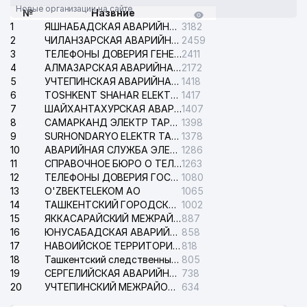
Новые организации на сайте
№
Назвние
1
ЯШНАБАДСКАЯ АВАРИЙНАЯ СЛУЖБА ЭЛЕКТРОСЕТИ
3182
2
ЧИЛАНЗАРСКАЯ АВАРИЙНАЯ СЛУЖБА ЭЛЕКТРОСЕТИ
2459
3
ТЕЛЕФОНЫ ДОВЕРИЯ ГЕНЕРАЛЬНОЙ ПРОКУРАТУРЫ РЕСПУБЛИКИ УЗБЕКИСТАН
2411
4
АЛМАЗАРСКАЯ АВАРИЙНАЯ СЛУЖБА ЭЛЕКТРОСЕТИ
2172
5
УЧТЕПИНСКАЯ АВАРИЙНАЯ СЛУЖБА ЭЛЕКТРОСЕТИ
1418
6
TOSHKENT SHAHAR ELEKTR TARMOQLARI KORXONASI АО
1417
7
ШАЙХАНТАХУРСКАЯ АВАРИЙНАЯ СЛУЖБА ЭЛЕКТРОСЕТИ
1407
8
САМАРКАНД ЭЛЕКТР ТАРМОКЛАРИ АО
1398
9
SURHONDARYO ELEKTR TARMOKLARI АО
1378
10
АВАРИЙНАЯ СЛУЖБА ЭЛЕКТРОСЕТИ ТАШКЕНТСКОГО РАЙОНА
1286
11
СПРАВОЧНОЕ БЮРО О ТЕЛЕФОНАХ ОРГАНИЗАЦИЙ г. ТАШКЕНТА
1263
12
ТЕЛЕФОНЫ ДОВЕРИЯ ГОСУДАРСТВЕННОГО ЦЕНТРА ТЕСТИРОВАНИЯ
1080
13
O'ZBEKTELEKOM АО
1065
14
ТАШКЕНТСКИЙ ГОРОДСКОЙ СУД ПО ГРАЖДАНСКИМ ДЕЛАМ
1002
15
ЯККАСАРАЙСКИЙ МЕЖРАЙОННЫЙ СУД ПО ГРАЖДАНСКИМ ДЕЛАМ
887
16
ЮНУСАБАДСКАЯ АВАРИЙНАЯ СЛУЖБА ЭЛЕКТРОСЕТИ
858
17
НАВОИЙСКОЕ ТЕРРИТОРИАЛЬНОЕ ПРЕДПРИЯТИЕ ЭЛЕКТРОСЕТИ АО
818
18
Ташкентский следственный изолятор
805
19
СЕРГЕЛИЙСКАЯ АВАРИЙНАЯ СЛУЖБА ЭЛЕКТРОСЕТИ
738
20
УЧТЕПИНСКИЙ МЕЖРАЙОННЫЙ СУД ПО ГРАЖДАНСКИМ ДЕЛАМ
634