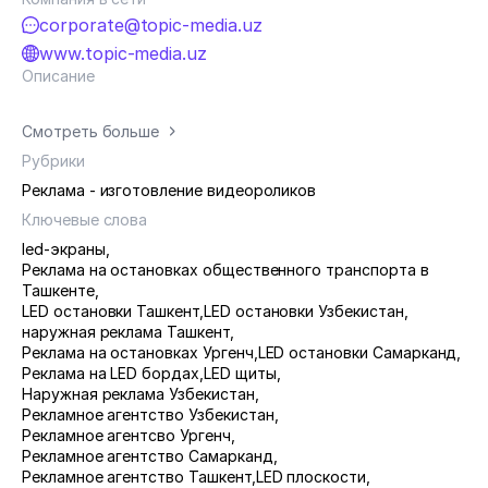
corporate@topic-media.uz
www.topic-media.uz
Описание
Смотреть больше
Рубрики
Реклама - изготовление видеороликов
Ключевые слова
led-экраны
,
Реклама на остановках общественного транспорта в
Ташкенте
,
LED остановки Ташкент
,
LED остановки Узбекистан
,
наружная реклама Ташкент
,
Реклама на остановках Ургенч
,
LED остановки Самарканд
,
Реклама на LED бордах
,
LED щиты
,
Наружная реклама Узбекистан
,
Рекламное агентство Узбекистан
,
Рекламное агентсво Ургенч
,
Рекламное агентство Самарканд
,
Рекламное агентство Ташкент
,
LED плоскости
,