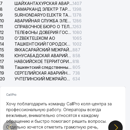
7
ШАЙХАНТАХУРСКАЯ АВАРИЙНАЯ СЛУЖБА ЭЛЕКТРОСЕТИ
1407
8
САМАРКАНД ЭЛЕКТР ТАРМОКЛАРИ АО
1398
9
SURHONDARYO ELEKTR TARMOKLARI АО
1378
10
АВАРИЙНАЯ СЛУЖБА ЭЛЕКТРОСЕТИ ТАШКЕНТСКОГО РАЙОНА
1286
11
СПРАВОЧНОЕ БЮРО О ТЕЛЕФОНАХ ОРГАНИЗАЦИЙ г. ТАШКЕНТА
1263
12
ТЕЛЕФОНЫ ДОВЕРИЯ ГОСУДАРСТВЕННОГО ЦЕНТРА ТЕСТИРОВАНИЯ
1080
13
O'ZBEKTELEKOM АО
1065
14
ТАШКЕНТСКИЙ ГОРОДСКОЙ СУД ПО ГРАЖДАНСКИМ ДЕЛАМ
1002
15
ЯККАСАРАЙСКИЙ МЕЖРАЙОННЫЙ СУД ПО ГРАЖДАНСКИМ ДЕЛАМ
887
16
ЮНУСАБАДСКАЯ АВАРИЙНАЯ СЛУЖБА ЭЛЕКТРОСЕТИ
858
17
НАВОИЙСКОЕ ТЕРРИТОРИАЛЬНОЕ ПРЕДПРИЯТИЕ ЭЛЕКТРОСЕТИ АО
818
18
Ташкентский следственный изолятор
805
19
СЕРГЕЛИЙСКАЯ АВАРИЙНАЯ СЛУЖБА ЭЛЕКТРОСЕТИ
738
20
УЧТЕПИНСКИЙ МЕЖРАЙОННЫЙ СУД ПО ГРАЖДАНСКИМ ДЕЛАМ
634
CallPro
Хочу поблагодарить команду CallPro колл-центра за
профессиональную работу. Операторы всегда
вежливые, внимательно относятся к каждому
обращению и быстро помогают решить вопросы.
Отдельно хочется отметить грамотную речь,