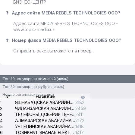
БИЗНЕС-ЦЕНТР
❓
Адрес сайта MEDIA REBELS TECHNOLOGIES ООО?
Адрес сайта MEDIA REBELS TECHNOLOGIES ООО -
www.topic-media.uz
❓
Номер факса MEDIA REBELS TECHNOLOGIES ООО?
Отправить факс вы можете на номер .
Топ 20 популярных компаний (июль)
Топ 20 популярных рубрик (июль)
Новые организации на сайте
№
Назвние
1
ЯШНАБАДСКАЯ АВАРИЙНАЯ СЛУЖБА ЭЛЕКТРОСЕТИ
3182
2
ЧИЛАНЗАРСКАЯ АВАРИЙНАЯ СЛУЖБА ЭЛЕКТРОСЕТИ
2459
3
ТЕЛЕФОНЫ ДОВЕРИЯ ГЕНЕРАЛЬНОЙ ПРОКУРАТУРЫ РЕСПУБЛИКИ УЗБЕКИСТАН
2411
4
АЛМАЗАРСКАЯ АВАРИЙНАЯ СЛУЖБА ЭЛЕКТРОСЕТИ
2172
5
УЧТЕПИНСКАЯ АВАРИЙНАЯ СЛУЖБА ЭЛЕКТРОСЕТИ
1418
6
TOSHKENT SHAHAR ELEKTR TARMOQLARI KORXONASI АО
1417