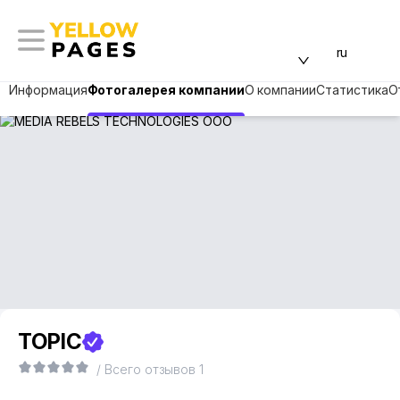
ru
Информация
Фотогалерея компании
О компании
Статистика
О
TOPIC
/ Всего отзывов 1