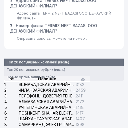
❓
Адрес сайта TERMIZ NEFT BAZASI ООО
ДЕНАУСКИЙ ФИЛИАЛ?
Адрес сайта TERMIZ NEFT BAZASI ООО ДЕНАУСКИЙ
ФИЛИАЛ -
❓
Номер факса TERMIZ NEFT BAZASI ООО
ДЕНАУСКИЙ ФИЛИАЛ?
Отправить факс вы можете на номер .
Топ 20 популярных компаний (июль)
Топ 20 популярных рубрик (июль)
Новые организации на сайте
№
Назвние
1
ЯШНАБАДСКАЯ АВАРИЙНАЯ СЛУЖБА ЭЛЕКТРОСЕТИ
3182
2
ЧИЛАНЗАРСКАЯ АВАРИЙНАЯ СЛУЖБА ЭЛЕКТРОСЕТИ
2459
3
ТЕЛЕФОНЫ ДОВЕРИЯ ГЕНЕРАЛЬНОЙ ПРОКУРАТУРЫ РЕСПУБЛИКИ УЗБЕКИСТАН
2411
4
АЛМАЗАРСКАЯ АВАРИЙНАЯ СЛУЖБА ЭЛЕКТРОСЕТИ
2172
5
УЧТЕПИНСКАЯ АВАРИЙНАЯ СЛУЖБА ЭЛЕКТРОСЕТИ
1418
6
TOSHKENT SHAHAR ELEKTR TARMOQLARI KORXONASI АО
1417
7
ШАЙХАНТАХУРСКАЯ АВАРИЙНАЯ СЛУЖБА ЭЛЕКТРОСЕТИ
1407
8
САМАРКАНД ЭЛЕКТР ТАРМОКЛАРИ АО
1398