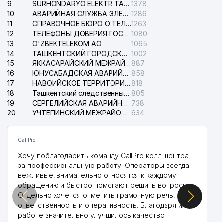
9
SURHONDARYO ELEKTR TARMOKLARI АО
1378
10
АВАРИЙНАЯ СЛУЖБА ЭЛЕКТРОСЕТИ ТАШКЕНТСКОГО РАЙОНА
1286
11
СПРАВОЧНОЕ БЮРО О ТЕЛЕФОНАХ ОРГАНИЗАЦИЙ г. ТАШКЕНТА
1263
12
ТЕЛЕФОНЫ ДОВЕРИЯ ГОСУДАРСТВЕННОГО ЦЕНТРА ТЕСТИРОВАНИЯ
1080
13
O'ZBEKTELEKOM АО
1065
14
ТАШКЕНТСКИЙ ГОРОДСКОЙ СУД ПО ГРАЖДАНСКИМ ДЕЛАМ
1002
15
ЯККАСАРАЙСКИЙ МЕЖРАЙОННЫЙ СУД ПО ГРАЖДАНСКИМ ДЕЛАМ
887
16
ЮНУСАБАДСКАЯ АВАРИЙНАЯ СЛУЖБА ЭЛЕКТРОСЕТИ
858
17
НАВОИЙСКОЕ ТЕРРИТОРИАЛЬНОЕ ПРЕДПРИЯТИЕ ЭЛЕКТРОСЕТИ АО
818
18
Ташкентский следственный изолятор
805
19
СЕРГЕЛИЙСКАЯ АВАРИЙНАЯ СЛУЖБА ЭЛЕКТРОСЕТИ
738
20
УЧТЕПИНСКИЙ МЕЖРАЙОННЫЙ СУД ПО ГРАЖДАНСКИМ ДЕЛАМ
634
CallPro
Хочу поблагодарить команду CallPro колл-центра
за профессиональную работу. Операторы всегда
вежливые, внимательно относятся к каждому
обращению и быстро помогают решить вопросы.
Отдельно хочется отметить грамотную речь,
ответственность и оперативность. Благодаря их
работе значительно улучшилось качество