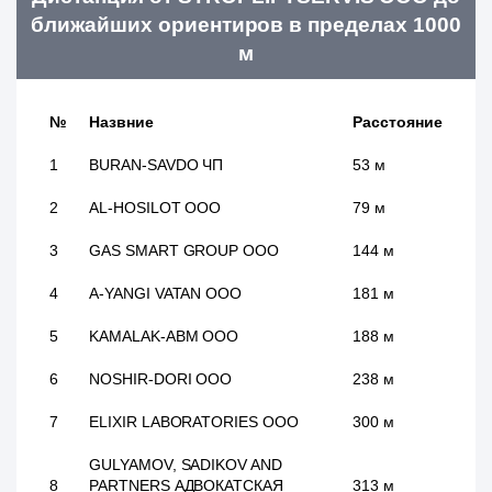
ближайших ориентиров в пределах 1000
м
№
Назвние
Расстояние
1
BURAN-SAVDO ЧП
53 м
2
AL-HOSILOT ООО
79 м
3
GAS SMART GROUP ООО
144 м
4
A-YANGI VATAN ООО
181 м
5
KAMALAK-ABM ООО
188 м
6
NOSHIR-DORI ООО
238 м
7
ELIXIR LABORATORIES ООО
300 м
GULYAMOV, SADIKOV AND
8
PARTNERS АДВОКАТСКАЯ
313 м