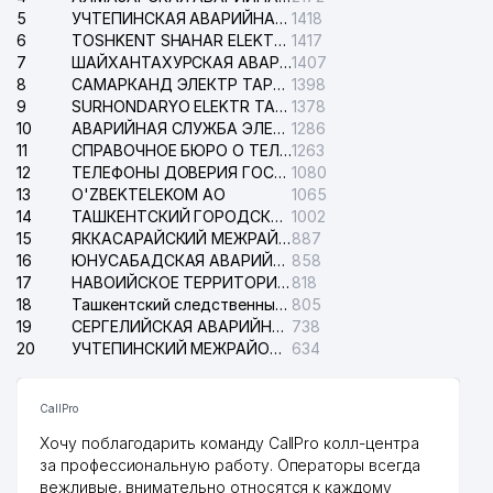
5
УЧТЕПИНСКАЯ АВАРИЙНАЯ СЛУЖБА ЭЛЕКТРОСЕТИ
1418
6
TOSHKENT SHAHAR ELEKTR TARMOQLARI KORXONASI АО
1417
7
ШАЙХАНТАХУРСКАЯ АВАРИЙНАЯ СЛУЖБА ЭЛЕКТРОСЕТИ
1407
8
САМАРКАНД ЭЛЕКТР ТАРМОКЛАРИ АО
1398
9
SURHONDARYO ELEKTR TARMOKLARI АО
1378
10
АВАРИЙНАЯ СЛУЖБА ЭЛЕКТРОСЕТИ ТАШКЕНТСКОГО РАЙОНА
1286
11
СПРАВОЧНОЕ БЮРО О ТЕЛЕФОНАХ ОРГАНИЗАЦИЙ г. ТАШКЕНТА
1263
12
ТЕЛЕФОНЫ ДОВЕРИЯ ГОСУДАРСТВЕННОГО ЦЕНТРА ТЕСТИРОВАНИЯ
1080
13
O'ZBEKTELEKOM АО
1065
14
ТАШКЕНТСКИЙ ГОРОДСКОЙ СУД ПО ГРАЖДАНСКИМ ДЕЛАМ
1002
15
ЯККАСАРАЙСКИЙ МЕЖРАЙОННЫЙ СУД ПО ГРАЖДАНСКИМ ДЕЛАМ
887
16
ЮНУСАБАДСКАЯ АВАРИЙНАЯ СЛУЖБА ЭЛЕКТРОСЕТИ
858
17
НАВОИЙСКОЕ ТЕРРИТОРИАЛЬНОЕ ПРЕДПРИЯТИЕ ЭЛЕКТРОСЕТИ АО
818
18
Ташкентский следственный изолятор
805
19
СЕРГЕЛИЙСКАЯ АВАРИЙНАЯ СЛУЖБА ЭЛЕКТРОСЕТИ
738
20
УЧТЕПИНСКИЙ МЕЖРАЙОННЫЙ СУД ПО ГРАЖДАНСКИМ ДЕЛАМ
634
CallPro
Хочу поблагодарить команду CallPro колл-центра
за профессиональную работу. Операторы всегда
вежливые, внимательно относятся к каждому