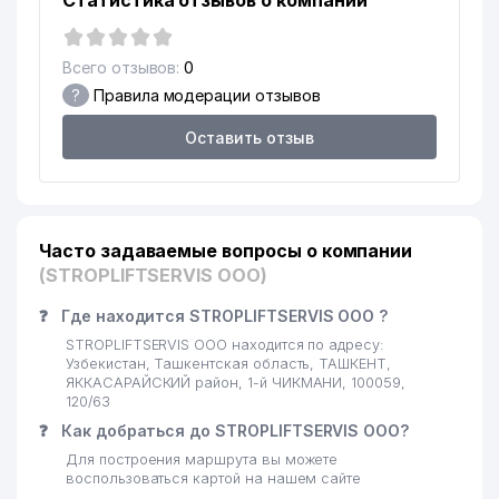
Статистика отзывов о компании
14
AVTOPROMALYANS ООО
979 м
Всего отзывов:
0
?
Правила модерации отзывов
Оставить отзыв
Часто задаваемые вопросы о компании
(STROPLIFTSERVIS ООО)
❓
Где находится STROPLIFTSERVIS ООО ?
STROPLIFTSERVIS ООО находится по адресу:
Узбекистан, Ташкентская область, ТАШКЕНТ,
ЯККАСАРАЙСКИЙ район, 1-й ЧИКМАНИ, 100059,
120/63
❓
Как добраться до STROPLIFTSERVIS ООО?
Для построения маршрута вы можете
воспользоваться картой на нашем сайте