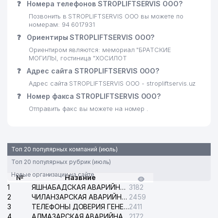
❓
Номера телефонов STROPLIFTSERVIS ООО?
Позвонить в STROPLIFTSERVIS ООО вы можете по
номерам: 94 6017931
❓
Ориентиры STROPLIFTSERVIS ООО?
Ориентиром являются: мемориал "БРАТСКИЕ
МОГИЛЫ, гостиница "ХОСИЛОТ
❓
Адрес сайта STROPLIFTSERVIS ООО?
Адрес сайта STROPLIFTSERVIS ООО - stropliftservis.uz
❓
Номер факса STROPLIFTSERVIS ООО?
Отправить факс вы можете на номер .
Топ 20 популярных компаний (июль)
Топ 20 популярных рубрик (июль)
Новые организации на сайте
№
Назвние
1
ЯШНАБАДСКАЯ АВАРИЙНАЯ СЛУЖБА ЭЛЕКТРОСЕТИ
3182
2
ЧИЛАНЗАРСКАЯ АВАРИЙНАЯ СЛУЖБА ЭЛЕКТРОСЕТИ
2459
3
ТЕЛЕФОНЫ ДОВЕРИЯ ГЕНЕРАЛЬНОЙ ПРОКУРАТУРЫ РЕСПУБЛИКИ УЗБЕКИСТАН
2411
4
АЛМАЗАРСКАЯ АВАРИЙНАЯ СЛУЖБА ЭЛЕКТРОСЕТИ
2172