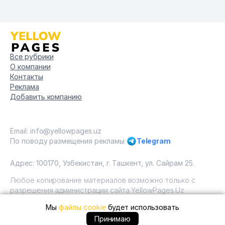
Все рубрики
О компании
Контакты
Реклама
Добавить компанию
Email: info@yellowpages.uz
По поводу размещения рекламы
Telegram
Адрес: 100170, Узбекистан, г. Ташкент, ул. Сайрам 25.
Любое копирование материалов возможно только с
разрешения администрации сайта YellowPages.Uz
Мы
файлы cookie
будет использовать
Copyright © Yellow Pages Uzbekistan, 2009 - 2026 / ООО
"Yellow Pages". Все права защищены All rights reserved.
+99894 ... позвонить
Принимаю