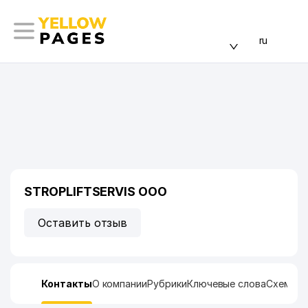
ru
STROPLIFTSERVIS ООО
Оставить отзыв
Контакты
О компании
Рубрики
Ключевые слова
Схема п