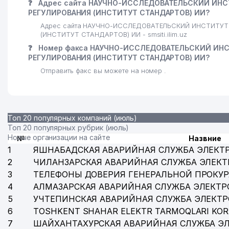
❓
Адрес сайта НАУЧНО-ИССЛЕДОВАТЕЛЬСКИЙ ИНС
34
ОБЩЕОБРАЗОВАТЕЛЬНАЯ СРЕДНЯЯ ШКОЛА № 26
РЕГУЛИРОВАНИЯ (ИНСТИТУТ СТАНДАРТОВ) ИИ?
35
ИНТЕК ООО
Адрес сайта НАУЧНО-ИССЛЕДОВАТЕЛЬСКИЙ ИНСТИТУТ
(ИНСТИТУТ СТАНДАРТОВ) ИИ - smsiti.ilim.uz
36
CENTER OF WELDING TECHNOLOGIES ООО
❓
Номер факса НАУЧНО-ИССЛЕДОВАТЕЛЬСКИЙ ИНС
РЕГУЛИРОВАНИЯ (ИНСТИТУТ СТАНДАРТОВ) ИИ?
37
STROPLIFTSERVIS ООО
Отправить факс вы можете на номер .
38
KAMALAK-ABM ООО
39
FORS TECHNO ООО
Топ 20 популярных компаний (июль)
40
PIRAMIDA BIZNES QURILISH ООО
Топ 20 популярных рубрик (июль)
Новые организации на сайте
№
Назвние
41
MAXSUS TEXNO SANOAT ООО
1
ЯШНАБАДСКАЯ АВАРИЙНАЯ СЛУЖБА ЭЛЕКТ
2
ЧИЛАНЗАРСКАЯ АВАРИЙНАЯ СЛУЖБА ЭЛЕКТ
42
SABROMA CONSULT ООО
3
ТЕЛЕФОНЫ ДОВЕРИЯ ГЕНЕРАЛЬНОЙ ПРОКУР
43
YUSHEN PLASTIC ООО
4
АЛМАЗАРСКАЯ АВАРИЙНАЯ СЛУЖБА ЭЛЕКТР
5
УЧТЕПИНСКАЯ АВАРИЙНАЯ СЛУЖБА ЭЛЕКТ
44
A-YANGI VATAN ООО
6
TOSHKENT SHAHAR ELEKTR TARMOQLARI KOR
7
ШАЙХАНТАХУРСКАЯ АВАРИЙНАЯ СЛУЖБА Э
45
EURASIA INTER TRADE ЧП