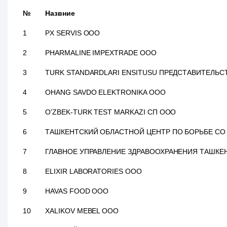
№
Назвние
1
PX SERVIS ООО
2
PHARMALINE IMPEXTRADE ООО
3
TURK STANDARDLARI ENSITUSU ПРЕДСТАВИТЕЛЬС
4
OHANG SAVDO ELEKTRONIKA ООО
5
O'ZBEK-TURK TEST MARKAZI СП ООО
6
ТАШКЕНТСКИЙ ОБЛАСТНОЙ ЦЕНТР ПО БОРЬБЕ СО
7
ГЛАВНОЕ УПРАВЛЕНИЕ ЗДРАВООХРАНЕНИЯ ТАШКЕ
8
ELIXIR LABORATORIES ООО
9
HAVAS FOOD ООО
10
XALIKOV MEBEL ООО