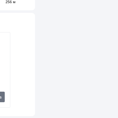
256 м
287 м
306 м
338 м
348 м
352 м
366 м
367 м
370 м
371 м
в
375 м
377 м