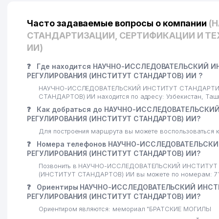
23
ZIYNAT DESIGN ООО
Часто задаваемые вопросы о компании
(
24
NOSHIR-DORI ООО
СТАНДАРТИЗАЦИИ, СЕРТИФИКАЦИИ И ТЕ
ИИ)
25
CLEVER UNIVERSAL MASTERS ЧП
❓
Где находится НАУЧНО-ИССЛЕДОВАТЕЛЬСКИЙ И
26
УСМАНОВА Ф.А. ИндП
РЕГУЛИРОВАНИЯ (ИНСТИТУТ СТАНДАРТОВ) ИИ ?
НАУЧНО-ИССЛЕДОВАТЕЛЬСКИЙ ИНСТИТУТ СТАНДАРТИЗ
27
DINAMIC DELIVERY ООО
СТАНДАРТОВ) ИИ находится по адресу: Узбекистан, Таш
28
FUTURE STARS SOCCER ООО
❓
Как добраться до НАУЧНО-ИССЛЕДОВАТЕЛЬСКИ
РЕГУЛИРОВАНИЯ (ИНСТИТУТ СТАНДАРТОВ) ИИ?
29
MEDIK-AS CHEMICAL GROUP ООО
Для построения маршрута вы можете воспользоваться к
❓
Номера телефонов НАУЧНО-ИССЛЕДОВАТЕЛЬСКИ
30
NANOCOM ООО
РЕГУЛИРОВАНИЯ (ИНСТИТУТ СТАНДАРТОВ) ИИ?
31
ДОРИ-ДАРМОН АПТЕКА №18 АК
Позвонить в НАУЧНО-ИССЛЕДОВАТЕЛЬСКИЙ ИНСТИТУТ
(ИНСТИТУТ СТАНДАРТОВ) ИИ вы можете по номерам: 71
32
KANS ART SALES ООО
❓
Ориентиры НАУЧНО-ИССЛЕДОВАТЕЛЬСКИЙ ИНСТ
РЕГУЛИРОВАНИЯ (ИНСТИТУТ СТАНДАРТОВ) ИИ?
33
STRONG EDIFICE ООО
Ориентиром являются: мемориал "БРАТСКИЕ МОГИЛЫ