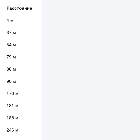
Расстояние
4 м
37 м
54 м
79 м
86 м
90 м
170 м
181 м
188 м
246 м