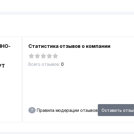
ЧНО-
Статистика отзывов о компании
40-Х ГОДАХ ГРАЖДАН ЯПОНИИ В УЗБЕКИСТАНЕ
Всего отзывов:
0
УТ
Я ФИРМА
?
Правила модерации отзывов
Оставить отзы