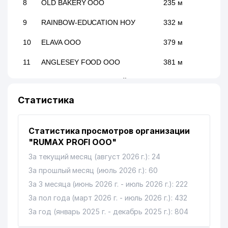
8
OLD BAKERY ООО
235 м
9
RAINBOW-EDUCATION НОУ
332 м
10
ELAVA ООО
379 м
11
ANGLESEY FOOD ООО
381 м
EAST ASIA POINT СЕМЕЙНОЕ
12
382 м
ПРЕДПРИЯТИЕ
Статистика
13
SAVDOINFOTEX ООО
411 м
Статистика просмотров организации
14
ALLIANCE MEDIA ООО
503 м
"RUMAX PROFI ООО"
15
DENTA LAYN ООО
558 м
За текущий месяц (август 2026 г.): 24
За прошлый месяц (июль 2026 г.): 60
16
ARB TECHNO SYSTEM ООО
682 м
За 3 месяца (июнь 2026 г. - июль 2026 г.): 222
17
MAXSIMUS EXPERT TRADE ООО
687 м
За пол года (март 2026 г. - июль 2026 г.): 432
ИЗУМРУДНЫЙ РЕСТОРАН
За год (январь 2025 г. - декабрь 2025 г.): 804
18
695 м
РЕСТОРАН