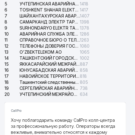
5
УЧТЕПИНСКАЯ АВАРИЙНАЯ СЛУЖБА ЭЛЕКТРОСЕТИ
1418
6
TOSHKENT SHAHAR ELEKTR TARMOQLARI KORXONASI АО
1417
7
ШАЙХАНТАХУРСКАЯ АВАРИЙНАЯ СЛУЖБА ЭЛЕКТРОСЕТИ
1407
8
САМАРКАНД ЭЛЕКТР ТАРМОКЛАРИ АО
1398
9
SURHONDARYO ELEKTR TARMOKLARI АО
1378
10
АВАРИЙНАЯ СЛУЖБА ЭЛЕКТРОСЕТИ ТАШКЕНТСКОГО РАЙОНА
1286
11
СПРАВОЧНОЕ БЮРО О ТЕЛЕФОНАХ ОРГАНИЗАЦИЙ г. ТАШКЕНТА
1263
12
ТЕЛЕФОНЫ ДОВЕРИЯ ГОСУДАРСТВЕННОГО ЦЕНТРА ТЕСТИРОВАНИЯ
1080
13
O'ZBEKTELEKOM АО
1065
14
ТАШКЕНТСКИЙ ГОРОДСКОЙ СУД ПО ГРАЖДАНСКИМ ДЕЛАМ
1002
15
ЯККАСАРАЙСКИЙ МЕЖРАЙОННЫЙ СУД ПО ГРАЖДАНСКИМ ДЕЛАМ
887
16
ЮНУСАБАДСКАЯ АВАРИЙНАЯ СЛУЖБА ЭЛЕКТРОСЕТИ
858
17
НАВОИЙСКОЕ ТЕРРИТОРИАЛЬНОЕ ПРЕДПРИЯТИЕ ЭЛЕКТРОСЕТИ АО
818
18
Ташкентский следственный изолятор
805
19
СЕРГЕЛИЙСКАЯ АВАРИЙНАЯ СЛУЖБА ЭЛЕКТРОСЕТИ
738
20
УЧТЕПИНСКИЙ МЕЖРАЙОННЫЙ СУД ПО ГРАЖДАНСКИМ ДЕЛАМ
634
CallPro
Хочу поблагодарить команду CallPro колл-центра
за профессиональную работу. Операторы всегда
вежливые, внимательно относятся к каждому