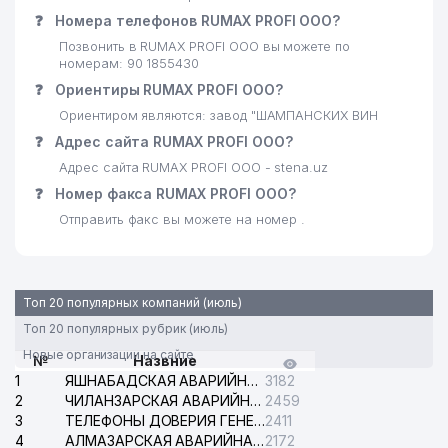
❓
Номера телефонов RUMAX PROFI ООО?
СВЯТО-АЛЕКСАНДРО-НЕВСКИЙ
29
979 м
ХРАМ
Позвонить в RUMAX PROFI ООО вы можете по
номерам: 90 1855430
30
ALPHA PARTNERS GROUP ООО
984 м
❓
Ориентиры RUMAX PROFI ООО?
Ориентиром являются: завод "ШАМПАНСКИХ ВИН
❓
Адрес сайта RUMAX PROFI ООО?
Адрес сайта RUMAX PROFI ООО - stena.uz
❓
Номер факса RUMAX PROFI ООО?
Отправить факс вы можете на номер .
Топ 20 популярных компаний (июль)
Топ 20 популярных рубрик (июль)
Новые организации на сайте
№
Назвние
1
ЯШНАБАДСКАЯ АВАРИЙНАЯ СЛУЖБА ЭЛЕКТРОСЕТИ
3182
2
ЧИЛАНЗАРСКАЯ АВАРИЙНАЯ СЛУЖБА ЭЛЕКТРОСЕТИ
2459
3
ТЕЛЕФОНЫ ДОВЕРИЯ ГЕНЕРАЛЬНОЙ ПРОКУРАТУРЫ РЕСПУБЛИКИ УЗБЕКИСТАН
2411
4
АЛМАЗАРСКАЯ АВАРИЙНАЯ СЛУЖБА ЭЛЕКТРОСЕТИ
2172