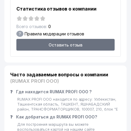
19
KOLOR POINT ООО
699 м
Статистика отзывов о компании
20
BAR-SUM-TEKS ООО
736 м
Всего отзывов:
0
HUAIAN RICH INTERNATIONAL
?
Правила модерации отзывов
21
TRADING CO., LTD.
737 м
ПРЕДСТАВИТЕЛЬСТВО
Оставить отзыв
22
ARTVLAD ЧП
788 м
NEXT GENERATION SOLUTIONS
23
797 м
ООО
Часто задаваемые вопросы о компании
(RUMAX PROFI ООО)
24
ITS TASHKENT ДП
820 м
❓
Где находится RUMAX PROFI ООО ?
25
CARAT HOTEL ООО
869 м
RUMAX PROFI ООО находится по адресу: Узбекистан,
26
HAMKOR OSIYO SERVIS ООО
875 м
Ташкентская область, ТАШКЕНТ, ЯШНАБАДСКИЙ
район, ТРАНСФОРМАТОРЩИКОВ, 100007, 210, блок "Е
27
UZBEKISTON-BSM ООО
886 м
❓
Как добраться до RUMAX PROFI ООО?
Для построения маршрута вы можете
28
PLATFORM MEBEL ООО
975 м
воспользоваться картой на нашем сайте