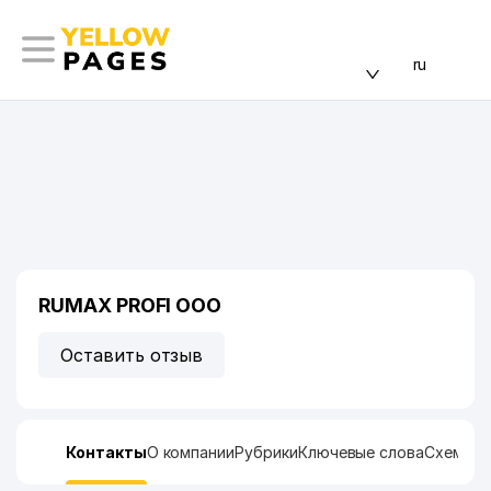
ru
RUMAX PROFI ООО
Оставить отзыв
Контакты
О компании
Рубрики
Ключевые слова
Схема п