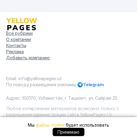
Все рубрики
О компании
Контакты
Реклама
Добавить компанию
Email: info@yellowpages.uz
По поводу размещения рекламы
Telegram
Адрес: 100170, Узбекистан, г. Ташкент, ул. Сайрам 25.
Любое копирование материалов возможно только с
разрешения администрации сайта YellowPages.Uz
Мы
файлы cookie
будет использовать
Copyright © Yellow Pages Uzbekistan, 2009 - 2026 / ООО
"Yellow Pages". Все права защищены All rights reserved.
+99890 ... позвонить
Принимаю