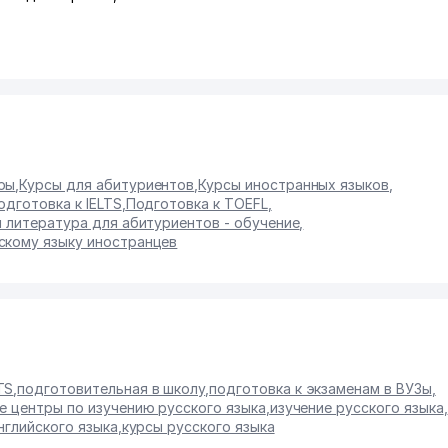
ры
,
Курсы для абитуриентов
,
Курсы иностранных языков
,
одготовка к IELTS
,
Подготовка к TOEFL
,
и литература для абитуриентов - обучение
,
скому языку иностранцев
TS
,
подготовительная в школу
,
подготовка к экзаменам в ВУЗы
,
е центры по изучению русского языка
,
изучение русского языка
,
нглийского языка
,
курсы русского языка