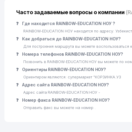
21
DENTA LAYN ООО
Часто задаваемые вопросы о компании
(
22
MAXSIMUS EXPERT TRADE ООО
❓
Где находится RAINBOW-EDUCATION НОУ ?
23
NEXT GENERATION SOLUTIONS ООО
RAINBOW-EDUCATION НОУ находится по адресу: Узбекис
24
ИЗУМРУДНЫЙ РЕСТОРАН РЕСТОРАН
❓
Как добраться до RAINBOW-EDUCATION НОУ?
Для построения маршрута вы можете воспользоваться к
25
ALPHA PARTNERS GROUP ООО
❓
Номера телефонов RAINBOW-EDUCATION НОУ?
26
ITS TASHKENT ДП
Позвонить в RAINBOW-EDUCATION НОУ вы можете по ном
❓
Ориентиры RAINBOW-EDUCATION НОУ?
27
EAST ASIA POINT СЕМЕЙНОЕ ПРЕДПРИЯТИЕ
Ориентиром являются: супермаркет "КОРЗИНКА.УЗ
28
CARAT HOTEL ООО
❓
Адрес сайта RAINBOW-EDUCATION НОУ?
Адрес сайта RAINBOW-EDUCATION НОУ -
29
PLATFORM MEBEL ООО
❓
Номер факса RAINBOW-EDUCATION НОУ?
30
АВТОБУСНЫЙ ПАРК № 2 ООО
Отправить факс вы можете на номер .
31
EDUCATION STANDARD ЧП