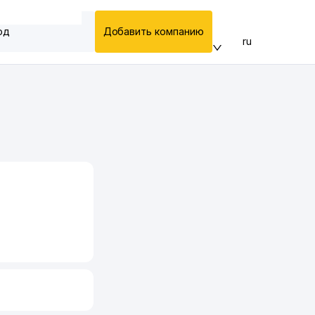
од
Добавить компанию
ru