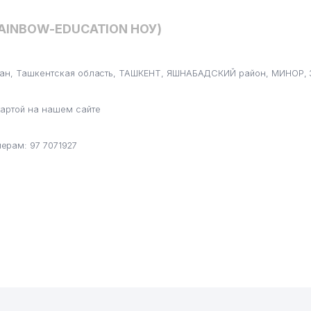
629
RAINBOW-EDUCATION НОУ)
651
665
тан, Ташкентская область, ТАШКЕНТ, ЯШНАБАДСКИЙ район, МИНОР, 
675
артой на нашем сайте
677
688
ерам: 97 7071927
713
863
914
947
966