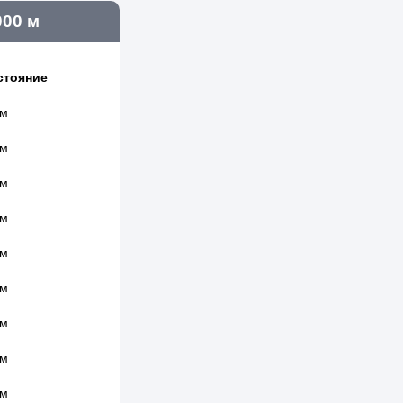
000 м
стояние
 м
 м
 м
 м
 м
 м
 м
 м
 м