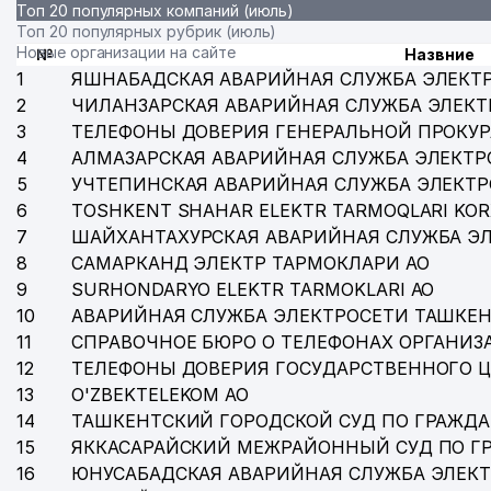
Топ 20 популярных компаний (июль)
Топ 20 популярных рубрик (июль)
Новые организации на сайте
№
Назвние
1
ЯШНАБАДСКАЯ АВАРИЙНАЯ СЛУЖБА ЭЛЕКТ
2
ЧИЛАНЗАРСКАЯ АВАРИЙНАЯ СЛУЖБА ЭЛЕКТ
3
ТЕЛЕФОНЫ ДОВЕРИЯ ГЕНЕРАЛЬНОЙ ПРОКУР
4
АЛМАЗАРСКАЯ АВАРИЙНАЯ СЛУЖБА ЭЛЕКТР
5
УЧТЕПИНСКАЯ АВАРИЙНАЯ СЛУЖБА ЭЛЕКТ
6
TOSHKENT SHAHAR ELEKTR TARMOQLARI KOR
7
ШАЙХАНТАХУРСКАЯ АВАРИЙНАЯ СЛУЖБА Э
8
САМАРКАНД ЭЛЕКТР ТАРМОКЛАРИ АО
9
SURHONDARYO ELEKTR TARMOKLARI АО
10
АВАРИЙНАЯ СЛУЖБА ЭЛЕКТРОСЕТИ ТАШКЕН
11
СПРАВОЧНОЕ БЮРО О ТЕЛЕФОНАХ ОРГАНИЗА
12
ТЕЛЕФОНЫ ДОВЕРИЯ ГОСУДАРСТВЕННОГО 
13
O'ZBEKTELEKOM АО
14
ТАШКЕНТСКИЙ ГОРОДСКОЙ СУД ПО ГРАЖД
15
ЯККАСАРАЙСКИЙ МЕЖРАЙОННЫЙ СУД ПО Г
16
ЮНУСАБАДСКАЯ АВАРИЙНАЯ СЛУЖБА ЭЛЕК