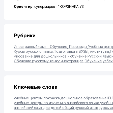
Ориентир:
супермаркет "КОРЗИНКА.УЗ
Рубрики
Иностранный язык - Обучение, Переводы
,
Учебные цент
Курсы русского языка
,
Подготовка в ВУЗЫ, институты
,
П
Рисование для дошкольников - обучение
,
Русский язык 
Обучение русскому языку иностранцев
,
Обучение узбек
Ключевые слова
учебные центры
,
покраска
,
дошкольное образование
,
IEL
учебные центры по изучению английского языка
,
учебны
английский язык для детей
,
общий русский язык
,
курсы а