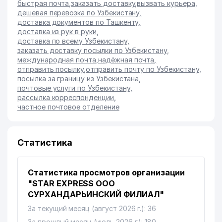
быстрая почта
,
заказать доставку
,
вызвать курьера
,
дешевая перевозка по Узбекистану
,
доставка документов по Ташкенту
,
доставка из рук в руки
,
доставка по всему Узбекистану
,
заказать доставку посылки по Узбекистану
,
международная почта
,
надёжная почта
,
отправить посылку
,
отправить почту по Узбекистану
,
посылка за границу из Узбекистана
,
почтовые услуги по Узбекистану
,
рассылка корреспонденции
,
частное почтовое отделение
Статистика
Статистика просмотров организации
"STAR EXPRESS ООО
СУРХАНДАРЬИНСКИЙ ФИЛИАЛ"
За текущий месяц (август 2026 г.): 36
За прошлый месяц (июль 2026 г.): 180