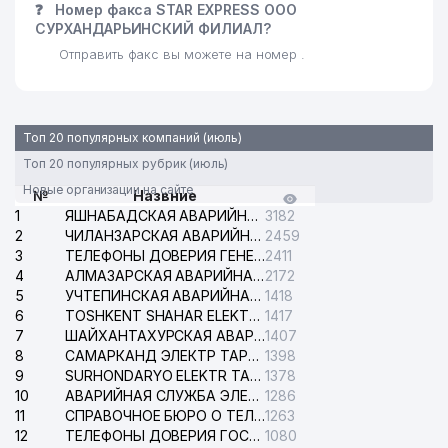
❓
Номер факса STAR EXPRESS ООО
СУРХАНДАРЬИНСКИЙ ФИЛИАЛ?
Отправить факс вы можете на номер .
Топ 20 популярных компаний (июль)
Топ 20 популярных рубрик (июль)
Новые организации на сайте
№
Назвние
1
ЯШНАБАДСКАЯ АВАРИЙНАЯ СЛУЖБА ЭЛЕКТРОСЕТИ
3182
2
ЧИЛАНЗАРСКАЯ АВАРИЙНАЯ СЛУЖБА ЭЛЕКТРОСЕТИ
2459
3
ТЕЛЕФОНЫ ДОВЕРИЯ ГЕНЕРАЛЬНОЙ ПРОКУРАТУРЫ РЕСПУБЛИКИ УЗБЕКИСТАН
2411
4
АЛМАЗАРСКАЯ АВАРИЙНАЯ СЛУЖБА ЭЛЕКТРОСЕТИ
2172
5
УЧТЕПИНСКАЯ АВАРИЙНАЯ СЛУЖБА ЭЛЕКТРОСЕТИ
1418
6
TOSHKENT SHAHAR ELEKTR TARMOQLARI KORXONASI АО
1417
7
ШАЙХАНТАХУРСКАЯ АВАРИЙНАЯ СЛУЖБА ЭЛЕКТРОСЕТИ
1407
8
САМАРКАНД ЭЛЕКТР ТАРМОКЛАРИ АО
1398
9
SURHONDARYO ELEKTR TARMOKLARI АО
1378
10
АВАРИЙНАЯ СЛУЖБА ЭЛЕКТРОСЕТИ ТАШКЕНТСКОГО РАЙОНА
1286
11
СПРАВОЧНОЕ БЮРО О ТЕЛЕФОНАХ ОРГАНИЗАЦИЙ г. ТАШКЕНТА
1263
12
ТЕЛЕФОНЫ ДОВЕРИЯ ГОСУДАРСТВЕННОГО ЦЕНТРА ТЕСТИРОВАНИЯ
1080