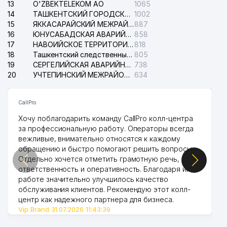
13
O'ZBEKTELEKOM АО
1065
14
ТАШКЕНТСКИЙ ГОРОДСКОЙ СУД ПО ГРАЖДАНСКИМ ДЕЛАМ
1002
15
ЯККАСАРАЙСКИЙ МЕЖРАЙОННЫЙ СУД ПО ГРАЖДАНСКИМ ДЕЛАМ
887
16
ЮНУСАБАДСКАЯ АВАРИЙНАЯ СЛУЖБА ЭЛЕКТРОСЕТИ
858
17
НАВОИЙСКОЕ ТЕРРИТОРИАЛЬНОЕ ПРЕДПРИЯТИЕ ЭЛЕКТРОСЕТИ АО
818
18
Ташкентский следственный изолятор
805
19
СЕРГЕЛИЙСКАЯ АВАРИЙНАЯ СЛУЖБА ЭЛЕКТРОСЕТИ
738
20
УЧТЕПИНСКИЙ МЕЖРАЙОННЫЙ СУД ПО ГРАЖДАНСКИМ ДЕЛАМ
634
CallPro
Хочу поблагодарить команду CallPro колл-центра
за профессиональную работу. Операторы всегда
вежливые, внимательно относятся к каждому
обращению и быстро помогают решить вопросы.
Отдельно хочется отметить грамотную речь,
ответственность и оперативность. Благодаря их
работе значительно улучшилось качество
обслуживания клиентов. Рекомендую этот колл-
центр как надежного партнера для бизнеса.
Vip Brand 31.07.2026 11:43:39