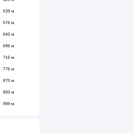
539 м
576 м
640 м
696 м
715 м
776 м
870 м
893 м
999 м