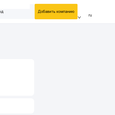
од
Добавить компанию
ru