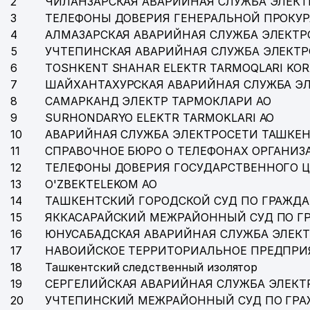
2
ЧИЛАНЗАРСКАЯ АВАРИЙНАЯ СЛУЖБА ЭЛЕКТ
3
ТЕЛЕФОНЫ ДОВЕРИЯ ГЕНЕРАЛЬНОЙ ПРОКУР
4
АЛМАЗАРСКАЯ АВАРИЙНАЯ СЛУЖБА ЭЛЕКТР
5
УЧТЕПИНСКАЯ АВАРИЙНАЯ СЛУЖБА ЭЛЕКТ
6
TOSHKENT SHAHAR ELEKTR TARMOQLARI KOR
7
ШАЙХАНТАХУРСКАЯ АВАРИЙНАЯ СЛУЖБА Э
8
САМАРКАНД ЭЛЕКТР ТАРМОКЛАРИ АО
9
SURHONDARYO ELEKTR TARMOKLARI АО
10
АВАРИЙНАЯ СЛУЖБА ЭЛЕКТРОСЕТИ ТАШКЕН
11
СПРАВОЧНОЕ БЮРО О ТЕЛЕФОНАХ ОРГАНИЗА
12
ТЕЛЕФОНЫ ДОВЕРИЯ ГОСУДАРСТВЕННОГО 
13
O'ZBEKTELEKOM АО
14
ТАШКЕНТСКИЙ ГОРОДСКОЙ СУД ПО ГРАЖД
15
ЯККАСАРАЙСКИЙ МЕЖРАЙОННЫЙ СУД ПО Г
16
ЮНУСАБАДСКАЯ АВАРИЙНАЯ СЛУЖБА ЭЛЕК
17
НАВОИЙСКОЕ ТЕРРИТОРИАЛЬНОЕ ПРЕДПРИ
18
Ташкентский следственный изолятор
19
СЕРГЕЛИЙСКАЯ АВАРИЙНАЯ СЛУЖБА ЭЛЕКТ
20
УЧТЕПИНСКИЙ МЕЖРАЙОННЫЙ СУД ПО ГР