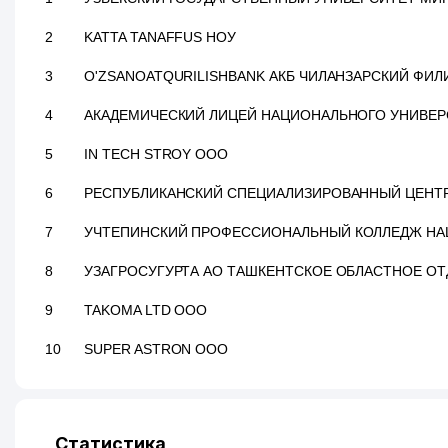
2
KATTA TANAFFUS НОУ
3
O'ZSANOATQURILISHBANK АКБ ЧИЛАНЗАРСКИЙ ФИЛ
4
АКАДЕМИЧЕСКИЙ ЛИЦЕЙ НАЦИОНАЛЬНОГО УНИВЕРС
5
IN TECH STROY ООО
6
РЕСПУБЛИКАНСКИЙ СПЕЦИАЛИЗИРОВАННЫЙ ЦЕНТР Х
7
УЧТЕПИНСКИЙ ПРОФЕССИОНАЛЬНЫЙ КОЛЛЕДЖ НА
8
УЗАГРОСУГУРТА АО ТАШКЕНТСКОЕ ОБЛАСТНОЕ О
9
TAKOMA LTD ООО
10
SUPER ASTRON ООО
Статистика