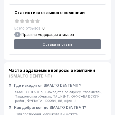
МИНИСТЕРСТВO РАЗВИТИЯ
16
СПОРТА РЕСПУБЛИКИ
712 м
Статистика отзывов о компании
УЗБЕКИСТАН
17
МУЗЕЙ ОЛИМПИЙСКОЙ СЛАВЫ
724 м
Всего отзывов:
0
?
Правила модерации отзывов
ТАШКЕНТСКИЙ
АРХИТЕКТУРНО-
18
746 м
Оставить отзыв
СТРОИТЕЛЬНЫЙ ИНСТИТУТ
(ТАСИ)
ЦЕНТРАЛЬНОЕ
19
АЭРОГЕОДЕЗИЧЕСКОЕ
751 м
ПРЕДПРИЯТИЕ
Часто задаваемые вопросы о компании
(SMALTO DENTE ЧП)
20
МАНСУРОВ ИндП
766 м
❓
Где находится SMALTO DENTE ЧП ?
21
СОБОЛЕВ И.В. ЧП
808 м
SMALTO DENTE ЧП находится по адресу: Узбекистан,
Ташкентская область, ТАШКЕНТ, ЮНУСАБАДСКИЙ
22
TAKEDA ПРЕДСТАВИТЕЛЬСТВО
839 м
район, ФУРКАТА, 100084, 88, офис 14
❓
Как добраться до SMALTO DENTE ЧП?
23
AYSEL-INVEST ООО
866 м
Для построения маршрута вы можете