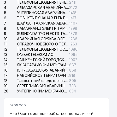
3
ТЕЛЕФОНЫ ДОВЕРИЯ ГЕНЕРАЛЬНОЙ ПРОКУРАТУРЫ РЕСПУБЛИКИ УЗБЕКИСТАН
2411
4
АЛМАЗАРСКАЯ АВАРИЙНАЯ СЛУЖБА ЭЛЕКТРОСЕТИ
2172
5
УЧТЕПИНСКАЯ АВАРИЙНАЯ СЛУЖБА ЭЛЕКТРОСЕТИ
1418
6
TOSHKENT SHAHAR ELEKTR TARMOQLARI KORXONASI АО
1417
7
ШАЙХАНТАХУРСКАЯ АВАРИЙНАЯ СЛУЖБА ЭЛЕКТРОСЕТИ
1407
8
САМАРКАНД ЭЛЕКТР ТАРМОКЛАРИ АО
1398
9
SURHONDARYO ELEKTR TARMOKLARI АО
1378
10
АВАРИЙНАЯ СЛУЖБА ЭЛЕКТРОСЕТИ ТАШКЕНТСКОГО РАЙОНА
1286
11
СПРАВОЧНОЕ БЮРО О ТЕЛЕФОНАХ ОРГАНИЗАЦИЙ г. ТАШКЕНТА
1263
12
ТЕЛЕФОНЫ ДОВЕРИЯ ГОСУДАРСТВЕННОГО ЦЕНТРА ТЕСТИРОВАНИЯ
1080
13
O'ZBEKTELEKOM АО
1065
14
ТАШКЕНТСКИЙ ГОРОДСКОЙ СУД ПО ГРАЖДАНСКИМ ДЕЛАМ
1002
15
ЯККАСАРАЙСКИЙ МЕЖРАЙОННЫЙ СУД ПО ГРАЖДАНСКИМ ДЕЛАМ
887
16
ЮНУСАБАДСКАЯ АВАРИЙНАЯ СЛУЖБА ЭЛЕКТРОСЕТИ
858
17
НАВОИЙСКОЕ ТЕРРИТОРИАЛЬНОЕ ПРЕДПРИЯТИЕ ЭЛЕКТРОСЕТИ АО
818
18
Ташкентский следственный изолятор
805
19
СЕРГЕЛИЙСКАЯ АВАРИЙНАЯ СЛУЖБА ЭЛЕКТРОСЕТИ
738
20
УЧТЕПИНСКИЙ МЕЖРАЙОННЫЙ СУД ПО ГРАЖДАНСКИМ ДЕЛАМ
634
OZON ООО
Мне Озон помог выкарабкаться, когда личный