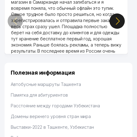
магазин в Самарканде начал загибаться и я
вовремя поняла, что обычный офлайн это тупик.
Самое трудное было просто решиться, но когда
зарегистрировалась и отправила первые заказы,
весь страх сразу ушел. Площадка полностью
берет на себя доставку до клиентов и для одежды
тут хранение бесплатное первый год, хорошая
экономия. Раньше боялась рекламы, а теперь вижу
результаты. В последнее время из России очень
много заказывают, а вначале только по
Узбекистану брали, но вяло. Удалось раскрутиться,
дальше развиваюсь потихоньку😊
Полезная информация
Hamida 03.08.2026 12:45:39
Автобусные маршруты Ташкента
Памятка для абитуриентов
Расстояние между городами Узбекистана
Домены верхнего уровня стран мира
Выставки-2022 в Ташкенте, Узбекистан