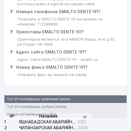
воспользоваться картой на нашем сайте
24
УЗБЕКСКО-ЯПОНСКИЙ ЦЕНТР
920 м
❓
Номера телефонов SMALTO DENTE ЧП?
ВСЕМИРНЫЙ БАНК
25
Позвонить в SMALTO DENTE ЧП вы можете по
923 м
ПРЕДСТАВИТЕЛЬСТВО
номерам: 71 2348886
❓
Ориентиры SMALTO DENTE ЧП?
EXPRESS BUSINESS RESOURCE
26
926 м
ООО
Ориентиром являются: м-в МИНОР (бывш. м-в Ц-6),
ресторан "НА НЕБЕ
27
TAIBA LEASING ИП ООО
941 м
❓
Адрес сайта SMALTO DENTE ЧП?
Адрес сайта SMALTO DENTE ЧП - smalto.uz
28
NORI ООО
946 м
❓
Номер факса SMALTO DENTE ЧП?
29
TECHMAN ООО
947 м
Отправить факс вы можете на номер .
30
ARDUS СП ООО
974 м
Топ 20 популярных компаний (июль)
Топ 20 популярных рубрик (июль)
Новые организации на сайте
№
Назвние
1
ЯШНАБАДСКАЯ АВАРИЙНАЯ СЛУЖБА ЭЛЕКТРОСЕТИ
3182
2
ЧИЛАНЗАРСКАЯ АВАРИЙНАЯ СЛУЖБА ЭЛЕКТРОСЕТИ
2459