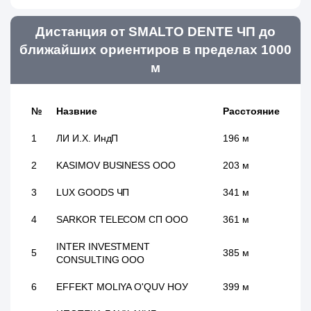
Дистанция от SMALTO DENTE ЧП до
ближайших ориентиров в пределах 1000
м
№
Назвние
Расстояние
1
ЛИ И.Х. ИндП
196 м
2
KASIMOV BUSINESS ООО
203 м
3
LUX GOODS ЧП
341 м
4
SARKOR TELECOM СП ООО
361 м
INTER INVESTMENT
5
385 м
CONSULTING ООО
6
EFFEKT MOLIYA O'QUV НОУ
399 м