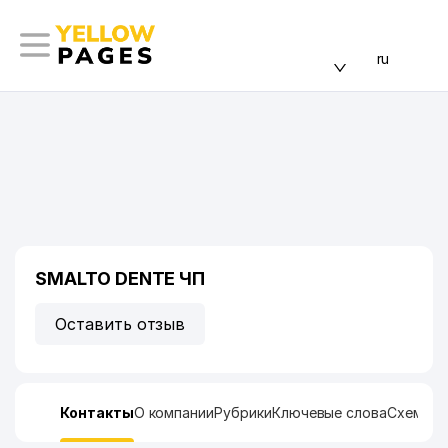
ru
SMALTO DENTE ЧП
Оставить отзыв
Контакты
О компании
Рубрики
Ключевые слова
Схема п