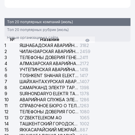
Топ 20 популярных компаний (июль)
Топ 20 популярных рубрик (июль)
Новые организации на сайте
№
Назвние
1
ЯШНАБАДСКАЯ АВАРИЙНАЯ СЛУЖБА ЭЛЕКТРОСЕТИ
3182
2
ЧИЛАНЗАРСКАЯ АВАРИЙНАЯ СЛУЖБА ЭЛЕКТРОСЕТИ
2459
3
ТЕЛЕФОНЫ ДОВЕРИЯ ГЕНЕРАЛЬНОЙ ПРОКУРАТУРЫ РЕСПУБЛИКИ УЗБЕКИСТАН
2411
4
АЛМАЗАРСКАЯ АВАРИЙНАЯ СЛУЖБА ЭЛЕКТРОСЕТИ
2172
5
УЧТЕПИНСКАЯ АВАРИЙНАЯ СЛУЖБА ЭЛЕКТРОСЕТИ
1418
6
TOSHKENT SHAHAR ELEKTR TARMOQLARI KORXONASI АО
1417
7
ШАЙХАНТАХУРСКАЯ АВАРИЙНАЯ СЛУЖБА ЭЛЕКТРОСЕТИ
1407
8
САМАРКАНД ЭЛЕКТР ТАРМОКЛАРИ АО
1398
9
SURHONDARYO ELEKTR TARMOKLARI АО
1378
10
АВАРИЙНАЯ СЛУЖБА ЭЛЕКТРОСЕТИ ТАШКЕНТСКОГО РАЙОНА
1286
11
СПРАВОЧНОЕ БЮРО О ТЕЛЕФОНАХ ОРГАНИЗАЦИЙ г. ТАШКЕНТА
1263
12
ТЕЛЕФОНЫ ДОВЕРИЯ ГОСУДАРСТВЕННОГО ЦЕНТРА ТЕСТИРОВАНИЯ
1080
13
O'ZBEKTELEKOM АО
1065
14
ТАШКЕНТСКИЙ ГОРОДСКОЙ СУД ПО ГРАЖДАНСКИМ ДЕЛАМ
1002
15
ЯККАСАРАЙСКИЙ МЕЖРАЙОННЫЙ СУД ПО ГРАЖДАНСКИМ ДЕЛАМ
887