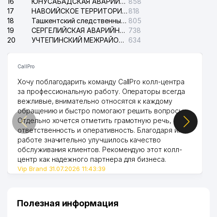
16
ЮНУСАБАДСКАЯ АВАРИЙНАЯ СЛУЖБА ЭЛЕКТРОСЕТИ
858
17
НАВОИЙСКОЕ ТЕРРИТОРИАЛЬНОЕ ПРЕДПРИЯТИЕ ЭЛЕКТРОСЕТИ АО
818
18
Ташкентский следственный изолятор
805
19
СЕРГЕЛИЙСКАЯ АВАРИЙНАЯ СЛУЖБА ЭЛЕКТРОСЕТИ
738
20
УЧТЕПИНСКИЙ МЕЖРАЙОННЫЙ СУД ПО ГРАЖДАНСКИМ ДЕЛАМ
634
CallPro
Хочу поблагодарить команду CallPro колл-центра
за профессиональную работу. Операторы всегда
вежливые, внимательно относятся к каждому
обращению и быстро помогают решить вопросы.
Отдельно хочется отметить грамотную речь,
ответственность и оперативность. Благодаря их
работе значительно улучшилось качество
обслуживания клиентов. Рекомендую этот колл-
центр как надежного партнера для бизнеса.
Vip Brand 31.07.2026 11:43:39
Полезная информация