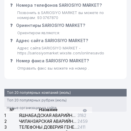
❓
Номера телефонов SARIOSIYO MARKET?
Позвонить в SARIOSIYO MARKET вы можете по
номерам: 93 0767870
❓
Ориентиры SARIOSIYO MARKET?
Ориентиром являются:
❓
Адрес сайта SARIOSIYO MARKET?
Адрес сайта SARIOSIYO MARKET -
https://sariosiyomarket.wixsite.com/onlinesavdo
❓
Номер факса SARIOSIYO MARKET?
Отправить факс вы можете на номер .
Топ 20 популярных компаний (июль)
Топ 20 популярных рубрик (июль)
Новые организации на сайте
№
Назвние
1
ЯШНАБАДСКАЯ АВАРИЙНАЯ СЛУЖБА ЭЛЕКТРОСЕТИ
3182
2
ЧИЛАНЗАРСКАЯ АВАРИЙНАЯ СЛУЖБА ЭЛЕКТРОСЕТИ
2459
3
ТЕЛЕФОНЫ ДОВЕРИЯ ГЕНЕРАЛЬНОЙ ПРОКУРАТУРЫ РЕСПУБЛИКИ УЗБЕКИСТАН
2411