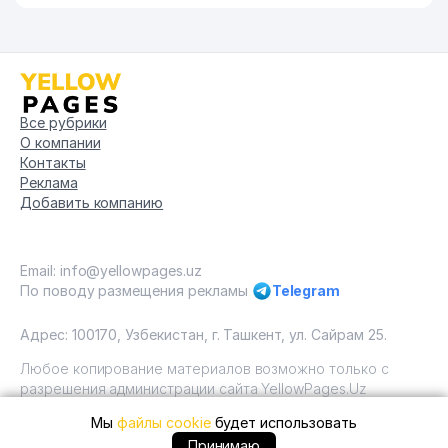
Все рубрики
О компании
Контакты
Реклама
Добавить компанию
Email: info@yellowpages.uz
По поводу размещения рекламы
Telegram
Адрес: 100170, Узбекистан, г. Ташкент, ул. Сайрам 25.
Любое копирование материалов возможно только с
разрешения администрации сайта YellowPages.Uz
Мы
файлы cookie
будет использовать
Copyright © Yellow Pages Uzbekistan, 2009 - 2026 / ООО
"Yellow Pages". Все права защищены All rights reserved.
+99893 ... позвонить
Принимаю