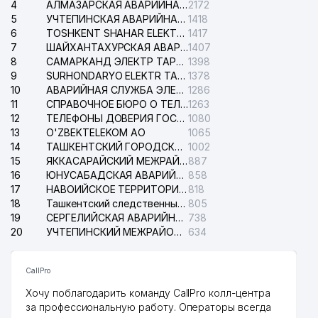
4
АЛМАЗАРСКАЯ АВАРИЙНАЯ СЛУЖБА ЭЛЕКТРОСЕТИ
2172
5
УЧТЕПИНСКАЯ АВАРИЙНАЯ СЛУЖБА ЭЛЕКТРОСЕТИ
1418
6
TOSHKENT SHAHAR ELEKTR TARMOQLARI KORXONASI АО
1417
7
ШАЙХАНТАХУРСКАЯ АВАРИЙНАЯ СЛУЖБА ЭЛЕКТРОСЕТИ
1407
8
САМАРКАНД ЭЛЕКТР ТАРМОКЛАРИ АО
1398
9
SURHONDARYO ELEKTR TARMOKLARI АО
1378
10
АВАРИЙНАЯ СЛУЖБА ЭЛЕКТРОСЕТИ ТАШКЕНТСКОГО РАЙОНА
1286
11
СПРАВОЧНОЕ БЮРО О ТЕЛЕФОНАХ ОРГАНИЗАЦИЙ г. ТАШКЕНТА
1263
12
ТЕЛЕФОНЫ ДОВЕРИЯ ГОСУДАРСТВЕННОГО ЦЕНТРА ТЕСТИРОВАНИЯ
1080
13
O'ZBEKTELEKOM АО
1065
14
ТАШКЕНТСКИЙ ГОРОДСКОЙ СУД ПО ГРАЖДАНСКИМ ДЕЛАМ
1002
15
ЯККАСАРАЙСКИЙ МЕЖРАЙОННЫЙ СУД ПО ГРАЖДАНСКИМ ДЕЛАМ
887
16
ЮНУСАБАДСКАЯ АВАРИЙНАЯ СЛУЖБА ЭЛЕКТРОСЕТИ
858
17
НАВОИЙСКОЕ ТЕРРИТОРИАЛЬНОЕ ПРЕДПРИЯТИЕ ЭЛЕКТРОСЕТИ АО
818
18
Ташкентский следственный изолятор
805
19
СЕРГЕЛИЙСКАЯ АВАРИЙНАЯ СЛУЖБА ЭЛЕКТРОСЕТИ
738
20
УЧТЕПИНСКИЙ МЕЖРАЙОННЫЙ СУД ПО ГРАЖДАНСКИМ ДЕЛАМ
634
CallPro
Хочу поблагодарить команду CallPro колл-центра
за профессиональную работу. Операторы всегда