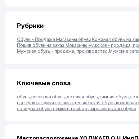
Рубрики
Обувь - Продажа
,
Магазины обуви
,
Кожаная обувь на зак
Пошив обуви на заказ
,
Мокасины мужские - продажа, п
Мужская обувь - продажа, производство
,
Мужские сапо
Ключевые слова
обувь
,
весенняя обувь
,
детская обувь
,
зимняя обувь
,
лет
где купить сумки саламандер
,
женская обувь
,
кожанная 
солидная обувь
,
сумки на выбор
,
широкий выбор обуви
Месторасположение ХОДЖАЕВ О.Н. ИндП 