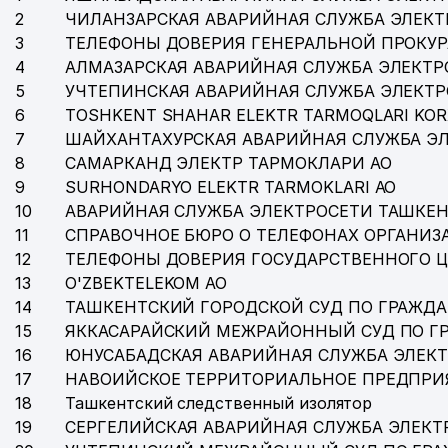
2
ЧИЛАНЗАРСКАЯ АВАРИЙНАЯ СЛУЖБА ЭЛЕКТ
35
GOLD VOYAGE TOUR ООО
3
ТЕЛЕФОНЫ ДОВЕРИЯ ГЕНЕРАЛЬНОЙ ПРОКУР
4
АЛМАЗАРСКАЯ АВАРИЙНАЯ СЛУЖБА ЭЛЕКТР
36
CITY KIDS STUDY НОУ
5
УЧТЕПИНСКАЯ АВАРИЙНАЯ СЛУЖБА ЭЛЕКТ
37
HAVAS FOOD ООО
6
TOSHKENT SHAHAR ELEKTR TARMOQLARI KOR
7
ШАЙХАНТАХУРСКАЯ АВАРИЙНАЯ СЛУЖБА Э
38
BEST QUALITY PRODUCTS ООО
8
САМАРКАНД ЭЛЕКТР ТАРМОКЛАРИ АО
9
SURHONDARYO ELEKTR TARMOKLARI АО
39
ОГАЙ В.Л. ЧП
10
АВАРИЙНАЯ СЛУЖБА ЭЛЕКТРОСЕТИ ТАШКЕН
40
ДЕТСКИЙ САД № 74 (КЕМАЧА)
11
СПРАВОЧНОЕ БЮРО О ТЕЛЕФОНАХ ОРГАНИЗА
12
ТЕЛЕФОНЫ ДОВЕРИЯ ГОСУДАРСТВЕННОГО 
41
HAVOQAND PEOPLE ООО
13
O'ZBEKTELEKOM АО
42
DERACOS LINE ООО
14
ТАШКЕНТСКИЙ ГОРОДСКОЙ СУД ПО ГРАЖД
15
ЯККАСАРАЙСКИЙ МЕЖРАЙОННЫЙ СУД ПО Г
43
SAFIA SWEET ООО
16
ЮНУСАБАДСКАЯ АВАРИЙНАЯ СЛУЖБА ЭЛЕК
17
НАВОИЙСКОЕ ТЕРРИТОРИАЛЬНОЕ ПРЕДПРИ
44
ASR-FARM ООО
18
Ташкентский следственный изолятор
45
MOBILE RETAIL ООО
19
СЕРГЕЛИЙСКАЯ АВАРИЙНАЯ СЛУЖБА ЭЛЕКТ