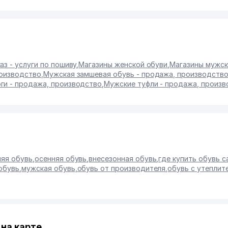
аз - услуги по пошиву
,
Магазины женской обуви
,
Магазины мужск
роизводство
,
Мужская замшевая обувь - продажа, производств
ги - продажа, производство
,
Мужские туфли - продажа, произ
няя обувь
,
осенняя обувь
,
внесезонная обувь
,
где купить обувь 
обувь
,
мужская обувь
,
обувь от производителя
,
обувь с утеплит
на карте