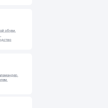
ой обуви
,
о
,
водство
саламандер
,
елем
,