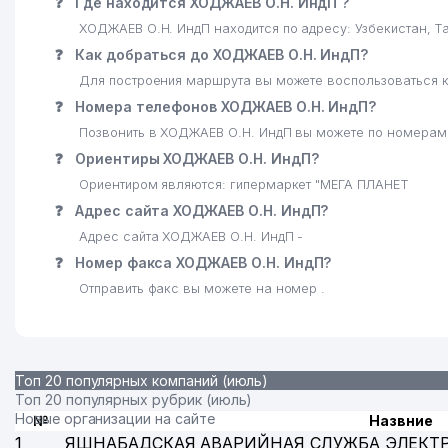
❓
Где находится ХОДЖАЕВ О.Н. ИндП ?
23
FIX PRICE
ХОДЖАЕВ О.Н. ИндП находится по адресу: Узбекистан
24
OQ SHER AVTO TRANS ООО
❓
Как добраться до ХОДЖАЕВ О.Н. ИндП?
Для построения маршрута вы можете воспользоваться к
25
ДЕТСКИЙ САД №485
❓
Номера телефонов ХОДЖАЕВ О.Н. ИндП?
26
KAPSULA ЧП
Позвонить в ХОДЖАЕВ О.Н. ИндП вы можете по номерам:
❓
Ориентиры ХОДЖАЕВ О.Н. ИндП?
27
EUROPOL-EXCLUSIVE ЧП
Ориентиром являются: гипермаркет "МЕГА ПЛАНЕТ
28
ACHERNAR GLOBAL SERVICES ООО
❓
Адрес сайта ХОДЖАЕВ О.Н. ИндП?
Адрес сайта ХОДЖАЕВ О.Н. ИндП -
29
BEGIM ООО
❓
Номер факса ХОДЖАЕВ О.Н. ИндП?
30
HAVO EXPRESS SERVIS ООО
Отправить факс вы можете на номер .
31
НАЗАРОВ ТИМУР АЛИШЕРОВИЧ ИндП
32
BEAN BAG ЧП
Топ 20 популярных компаний (июль)
Топ 20 популярных рубрик (июль)
33
ГАИПОВ T. С. ИндП
Новые организации на сайте
№
Назвние
34
ABIDOVA D. I. ИндП
1
ЯШНАБАДСКАЯ АВАРИЙНАЯ СЛУЖБА ЭЛЕКТ