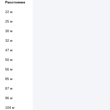
Расстояние
22 м
25 м
30 м
32 м
47 м
50 м
56 м
85 м
87 м
96 м
104 м