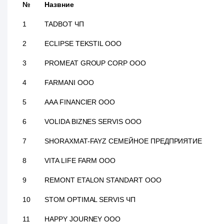
№
Назвние
1
TADBOT ЧП
2
ECLIPSE TEKSTIL ООО
3
PROMEAT GROUP CORP ООО
4
FARMANI ООО
5
AAA FINANCIER ООО
6
VOLIDA BIZNES SERVIS ООО
7
SHORAXMAT-FAYZ СЕМЕЙНОЕ ПРЕДПРИЯТИЕ
8
VITA LIFE FARM ООО
9
REMONT ETALON STANDART ООО
10
STOM OPTIMAL SERVIS ЧП
11
HAPPY JOURNEY ООО