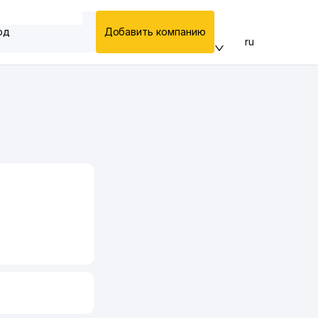
од
Добавить компанию
ru