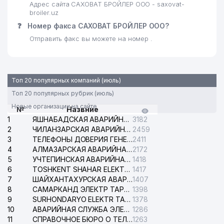
Адрес сайта САХОВАТ БРОЙЛЕР ООО - saxovat-
broiler.uz
❓
Номер факса САХОВАТ БРОЙЛЕР ООО?
Отправить факс вы можете на номер .
Топ 20 популярных компаний (июль)
Топ 20 популярных рубрик (июль)
Новые организации на сайте
№
Назвние
1
ЯШНАБАДСКАЯ АВАРИЙНАЯ СЛУЖБА ЭЛЕКТРОСЕТИ
3182
2
ЧИЛАНЗАРСКАЯ АВАРИЙНАЯ СЛУЖБА ЭЛЕКТРОСЕТИ
2459
3
ТЕЛЕФОНЫ ДОВЕРИЯ ГЕНЕРАЛЬНОЙ ПРОКУРАТУРЫ РЕСПУБЛИКИ УЗБЕКИСТАН
2411
4
АЛМАЗАРСКАЯ АВАРИЙНАЯ СЛУЖБА ЭЛЕКТРОСЕТИ
2172
5
УЧТЕПИНСКАЯ АВАРИЙНАЯ СЛУЖБА ЭЛЕКТРОСЕТИ
1418
6
TOSHKENT SHAHAR ELEKTR TARMOQLARI KORXONASI АО
1417
7
ШАЙХАНТАХУРСКАЯ АВАРИЙНАЯ СЛУЖБА ЭЛЕКТРОСЕТИ
1407
8
САМАРКАНД ЭЛЕКТР ТАРМОКЛАРИ АО
1398
9
SURHONDARYO ELEKTR TARMOKLARI АО
1378
10
АВАРИЙНАЯ СЛУЖБА ЭЛЕКТРОСЕТИ ТАШКЕНТСКОГО РАЙОНА
1286
11
СПРАВОЧНОЕ БЮРО О ТЕЛЕФОНАХ ОРГАНИЗАЦИЙ г. ТАШКЕНТА
1263