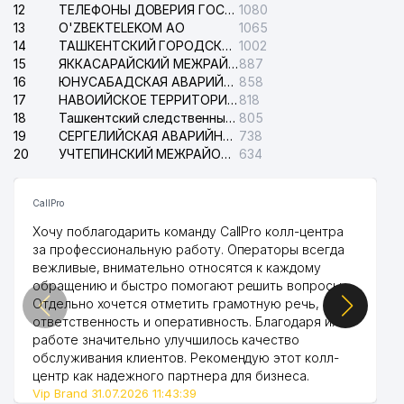
12
ТЕЛЕФОНЫ ДОВЕРИЯ ГОСУДАРСТВЕННОГО ЦЕНТРА ТЕСТИРОВАНИЯ
1080
13
O'ZBEKTELEKOM АО
1065
14
ТАШКЕНТСКИЙ ГОРОДСКОЙ СУД ПО ГРАЖДАНСКИМ ДЕЛАМ
1002
15
ЯККАСАРАЙСКИЙ МЕЖРАЙОННЫЙ СУД ПО ГРАЖДАНСКИМ ДЕЛАМ
887
16
ЮНУСАБАДСКАЯ АВАРИЙНАЯ СЛУЖБА ЭЛЕКТРОСЕТИ
858
17
НАВОИЙСКОЕ ТЕРРИТОРИАЛЬНОЕ ПРЕДПРИЯТИЕ ЭЛЕКТРОСЕТИ АО
818
18
Ташкентский следственный изолятор
805
19
СЕРГЕЛИЙСКАЯ АВАРИЙНАЯ СЛУЖБА ЭЛЕКТРОСЕТИ
738
20
УЧТЕПИНСКИЙ МЕЖРАЙОННЫЙ СУД ПО ГРАЖДАНСКИМ ДЕЛАМ
634
CallPro
Хочу поблагодарить команду CallPro колл-центра
за профессиональную работу. Операторы всегда
вежливые, внимательно относятся к каждому
обращению и быстро помогают решить вопросы.
Отдельно хочется отметить грамотную речь,
ответственность и оперативность. Благодаря их
работе значительно улучшилось качество
обслуживания клиентов. Рекомендую этот колл-
центр как надежного партнера для бизнеса.
Vip Brand 31.07.2026 11:43:39