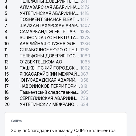
3
ТЕЛЕФОНЫ ДОВЕРИЯ ГЕНЕРАЛЬНОЙ ПРОКУРАТУРЫ РЕСПУБЛИКИ УЗБЕКИСТАН
2411
4
АЛМАЗАРСКАЯ АВАРИЙНАЯ СЛУЖБА ЭЛЕКТРОСЕТИ
2172
5
УЧТЕПИНСКАЯ АВАРИЙНАЯ СЛУЖБА ЭЛЕКТРОСЕТИ
1418
6
TOSHKENT SHAHAR ELEKTR TARMOQLARI KORXONASI АО
1417
7
ШАЙХАНТАХУРСКАЯ АВАРИЙНАЯ СЛУЖБА ЭЛЕКТРОСЕТИ
1407
8
САМАРКАНД ЭЛЕКТР ТАРМОКЛАРИ АО
1398
9
SURHONDARYO ELEKTR TARMOKLARI АО
1378
10
АВАРИЙНАЯ СЛУЖБА ЭЛЕКТРОСЕТИ ТАШКЕНТСКОГО РАЙОНА
1286
11
СПРАВОЧНОЕ БЮРО О ТЕЛЕФОНАХ ОРГАНИЗАЦИЙ г. ТАШКЕНТА
1263
12
ТЕЛЕФОНЫ ДОВЕРИЯ ГОСУДАРСТВЕННОГО ЦЕНТРА ТЕСТИРОВАНИЯ
1080
13
O'ZBEKTELEKOM АО
1065
14
ТАШКЕНТСКИЙ ГОРОДСКОЙ СУД ПО ГРАЖДАНСКИМ ДЕЛАМ
1002
15
ЯККАСАРАЙСКИЙ МЕЖРАЙОННЫЙ СУД ПО ГРАЖДАНСКИМ ДЕЛАМ
887
16
ЮНУСАБАДСКАЯ АВАРИЙНАЯ СЛУЖБА ЭЛЕКТРОСЕТИ
858
17
НАВОИЙСКОЕ ТЕРРИТОРИАЛЬНОЕ ПРЕДПРИЯТИЕ ЭЛЕКТРОСЕТИ АО
818
18
Ташкентский следственный изолятор
805
19
СЕРГЕЛИЙСКАЯ АВАРИЙНАЯ СЛУЖБА ЭЛЕКТРОСЕТИ
738
20
УЧТЕПИНСКИЙ МЕЖРАЙОННЫЙ СУД ПО ГРАЖДАНСКИМ ДЕЛАМ
634
CallPro
Хочу поблагодарить команду CallPro колл-центра