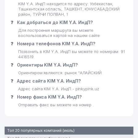
KIM Y.A. ИндП находится по адресу: Узбекистан,
Ташкентская область, ТАШКЕНТ, ЮНУСАБАДСКИЙ
район, ТУЙЧИ ПОЛВАН, 1
❓
Как добраться до KIM Y.A. ИндП?
Для построения маршрута вы можете
воспользоваться картой на нашем сайте
❓
Номера телефонов KIM Y.A. ИндП?
Позвонить в KIM Y.A. ИндП вы можете по номерам: 91
4416519
❓
Ориентиры KIM Y.A. ИндП?
Ориентиром являются: рынок "АЛАЙСКИЙ
❓
Адрес сайта KIM Y.A. ИндП?
Адрес сайта KIM Y.A. ИндП - pinkypink.uz
❓
Номер факса KIM Y.A. ИндП?
Отправить факс вы можете на номер .
Топ 20 популярных компаний (июль)