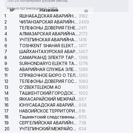
Топ 20 популярных рубрик (июль)
Новые организации на сайте
№
Назвние
1
ЯШНАБАДСКАЯ АВАРИЙНАЯ СЛУЖБА ЭЛЕКТРОСЕТИ
3182
2
ЧИЛАНЗАРСКАЯ АВАРИЙНАЯ СЛУЖБА ЭЛЕКТРОСЕТИ
2459
3
ТЕЛЕФОНЫ ДОВЕРИЯ ГЕНЕРАЛЬНОЙ ПРОКУРАТУРЫ РЕСПУБЛИКИ УЗБЕКИСТАН
2411
4
АЛМАЗАРСКАЯ АВАРИЙНАЯ СЛУЖБА ЭЛЕКТРОСЕТИ
2172
5
УЧТЕПИНСКАЯ АВАРИЙНАЯ СЛУЖБА ЭЛЕКТРОСЕТИ
1418
6
TOSHKENT SHAHAR ELEKTR TARMOQLARI KORXONASI АО
1417
7
ШАЙХАНТАХУРСКАЯ АВАРИЙНАЯ СЛУЖБА ЭЛЕКТРОСЕТИ
1407
8
САМАРКАНД ЭЛЕКТР ТАРМОКЛАРИ АО
1398
9
SURHONDARYO ELEKTR TARMOKLARI АО
1378
10
АВАРИЙНАЯ СЛУЖБА ЭЛЕКТРОСЕТИ ТАШКЕНТСКОГО РАЙОНА
1286
11
СПРАВОЧНОЕ БЮРО О ТЕЛЕФОНАХ ОРГАНИЗАЦИЙ г. ТАШКЕНТА
1263
12
ТЕЛЕФОНЫ ДОВЕРИЯ ГОСУДАРСТВЕННОГО ЦЕНТРА ТЕСТИРОВАНИЯ
1080
13
O'ZBEKTELEKOM АО
1065
14
ТАШКЕНТСКИЙ ГОРОДСКОЙ СУД ПО ГРАЖДАНСКИМ ДЕЛАМ
1002
15
ЯККАСАРАЙСКИЙ МЕЖРАЙОННЫЙ СУД ПО ГРАЖДАНСКИМ ДЕЛАМ
887
16
ЮНУСАБАДСКАЯ АВАРИЙНАЯ СЛУЖБА ЭЛЕКТРОСЕТИ
858
17
НАВОИЙСКОЕ ТЕРРИТОРИАЛЬНОЕ ПРЕДПРИЯТИЕ ЭЛЕКТРОСЕТИ АО
818
18
Ташкентский следственный изолятор
805
19
СЕРГЕЛИЙСКАЯ АВАРИЙНАЯ СЛУЖБА ЭЛЕКТРОСЕТИ
738
20
УЧТЕПИНСКИЙ МЕЖРАЙОННЫЙ СУД ПО ГРАЖДАНСКИМ ДЕЛАМ
634