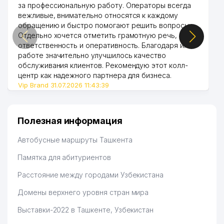
за профессиональную работу. Операторы всегда
42
SAMSUN-TOSHKENT FARM ООО
908 м
вежливые, внимательно относятся к каждому
обращению и быстро помогают решить вопросы.
43
REAL-PLASTIC ООО
962 м
Отдельно хочется отметить грамотную речь,
ответственность и оперативность. Благодаря их
44
DENTA-LIFE ЧП
986 м
работе значительно улучшилось качество
обслуживания клиентов. Рекомендую этот колл-
центр как надежного партнера для бизнеса.
Vip Brand 31.07.2026 11:43:39
Полезная информация
Автобусные маршруты Ташкента
Памятка для абитуриентов
Расстояние между городами Узбекистана
Домены верхнего уровня стран мира
Выставки-2022 в Ташкенте, Узбекистан