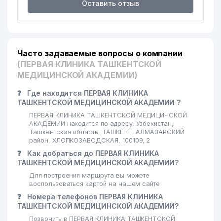
15
OMAD-NUR-FARM ООО
545 м
Оставить отзыв
ДЕТСКАЯ ШКОЛА МУЗЫКИ И
16
547 м
ИСКУССТВ №29
17
FIX PRICE
559 м
Часто задаваемые вопросы о компании
(ПЕРВАЯ КЛИНИКА ТАШКЕНТСКОЙ
18
EYFEL PARFUM ООО
561 м
МЕДИЦИНСКОЙ АКАДЕМИИ)
EXCELLENT SWEET PRODUCT
19
562 м
❓
Где находится ПЕРВАЯ КЛИНИКА
ЧП
ТАШКЕНТСКОЙ МЕДИЦИНСКОЙ АКАДЕМИИ ?
ПЕРВАЯ КЛИНИКА ТАШКЕНТСКОЙ МЕДИЦИНСКОЙ
20
INVIVO ООО
576 м
АКАДЕМИИ находится по адресу: Узбекистан,
Ташкентская область, ТАШКЕНТ, АЛМАЗАРСКИЙ
21
ЗОХИДОВ М.М. ИндП
614 м
район, ХЛОПКОЗАВОДСКАЯ, 100109, 2
❓
Как добраться до ПЕРВАЯ КЛИНИКА
OMON SHAMS СЕМЕЙНОЕ
22
616 м
ТАШКЕНТСКОЙ МЕДИЦИНСКОЙ АКАДЕМИИ?
ПРЕДПРИЯТИЕ
Для построения маршрута вы можете
23
ВИТАМАКС ООО
634 м
воспользоваться картой на нашем сайте
❓
Номера телефонов ПЕРВАЯ КЛИНИКА
24
GREAT ROAD LOGISTICS ООО
653 м
ТАШКЕНТСКОЙ МЕДИЦИНСКОЙ АКАДЕМИИ?
Позвонить в ПЕРВАЯ КЛИНИКА ТАШКЕНТСКОЙ