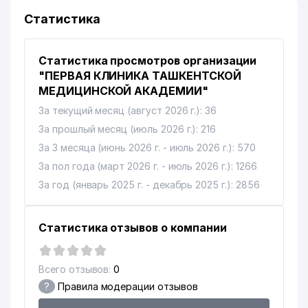
Статистика
8
DISINFECTION MEDICAL ООО
493 м
9
MEDIK-AS DIAGNOSTICS ООО
493 м
Статистика просмотров организации
РЕСПУБЛИКАНСКИЙ ЦЕНТР
"ПЕРВАЯ КЛИНИКА ТАШКЕНТСКОЙ
ПОВЫШЕНИЯ КВАЛИФИКАЦИИ
МЕДИЦИНСКОЙ АКАДЕМИИ"
10
СРЕДНИХ МЕДИЦИНСКИХ И
493 м
За текущий месяц (август 2026 г.): 36
ФАРМАКОЛОГИЧЕСКИХ
РАБОТНИКОВ
За прошлый месяц (июль 2026 г.): 216
За 3 месяца (июнь 2026 г. - июль 2026 г.): 570
MED TASHMI DIAGNOSTIKA
11
513 м
MARKAZI ООО
За пол года (март 2026 г. - июль 2026 г.): 1266
За год (январь 2025 г. - декабрь 2025 г.): 2856
12
BIOTACT ООО
525 м
КОНСУЛЬТАТИВНАЯ
Статистика отзывов о компании
ПОЛИКЛИНИКА ПРИ 1-й
13
541 м
КЛИНИКЕ ТАШКЕНТСКОЙ
МЕДИЦИНСКОЙ АКАДЕМИИ
Всего отзывов:
0
14
DARVOZA SAVDO ООО
542 м
?
Правила модерации отзывов