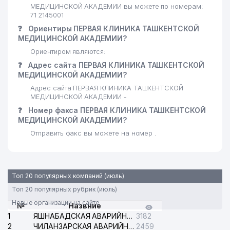
25
DIAMOND MED PHARM ООО
656 м
МЕДИЦИНСКОЙ АКАДЕМИИ вы можете по номерам:
71 2145001
26
WORLD PHARM ООО
659 м
❓
Ориентиры ПЕРВАЯ КЛИНИКА ТАШКЕНТСКОЙ
МЕДИЦИНСКОЙ АКАДЕМИИ?
27
NIKA FARM SERVIS ООО
666 м
Ориентиром являются:
АЛМАЗАРСКИЙ МЕДИЦИНСКИЙ
❓
Адрес сайта ПЕРВАЯ КЛИНИКА ТАШКЕНТСКОЙ
28
683 м
КОЛЛЕДЖ
МЕДИЦИНСКОЙ АКАДЕМИИ?
Адрес сайта ПЕРВАЯ КЛИНИКА ТАШКЕНТСКОЙ
РЕСПУБЛИКАНСКИЙ
МЕДИЦИНСКОЙ АКАДЕМИИ -
29
АЛЛЕРГОЛОГИЧЕСКИЙ ЦЕНТР
686 м
❓
Номер факса ПЕРВАЯ КЛИНИКА ТАШКЕНТСКОЙ
ЦЕНТР
МЕДИЦИНСКОЙ АКАДЕМИИ?
30
ANVAR DORI ООО
702 м
Отправить факс вы можете на номер .
РЕСПУБЛИКАНСКИЙ
СПЕЦИАЛИЗИРОВАННЫЙ
НАУЧНО-ПРАКТИЧЕСКИЙ
31
708 м
Топ 20 популярных компаний (июль)
МЕДИЦИНСКИЙ ЦЕНТР
Топ 20 популярных рубрик (июль)
ДЕРМАТОЛОГИИ И
КОСМЕТОЛОГИИ ИИ
Новые организации на сайте
№
Назвние
1
ЯШНАБАДСКАЯ АВАРИЙНАЯ СЛУЖБА ЭЛЕКТРОСЕТИ
3182
32
INVIVO ООО
711 м
2
ЧИЛАНЗАРСКАЯ АВАРИЙНАЯ СЛУЖБА ЭЛЕКТРОСЕТИ
2459