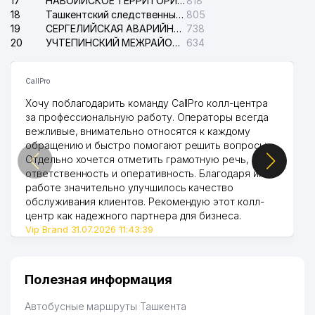
17
НАВОИЙСКОЕ ТЕРРИТОРИАЛЬНОЕ ПРЕДПРИЯТИЕ ЭЛЕКТРОСЕТИ АО
818
18
Ташкентский следственный изолятор
805
19
СЕРГЕЛИЙСКАЯ АВАРИЙНАЯ СЛУЖБА ЭЛЕКТРОСЕТИ
738
20
УЧТЕПИНСКИЙ МЕЖРАЙОННЫЙ СУД ПО ГРАЖДАНСКИМ ДЕЛАМ
634
CallPro
Хочу поблагодарить команду CallPro колл-центра
за профессиональную работу. Операторы всегда
вежливые, внимательно относятся к каждому
обращению и быстро помогают решить вопросы.
Отдельно хочется отметить грамотную речь,
ответственность и оперативность. Благодаря их
работе значительно улучшилось качество
обслуживания клиентов. Рекомендую этот колл-
центр как надежного партнера для бизнеса.
Vip Brand 31.07.2026 11:43:39
Полезная информация
Автобусные маршруты Ташкента