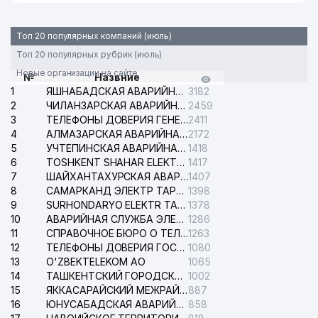
Топ 20 популярных компаний (июль)
Топ 20 популярных рубрик (июль)
Новые организации на сайте
№
Назвние
1
ЯШНАБАДСКАЯ АВАРИЙНАЯ СЛУЖБА ЭЛЕКТРОСЕТИ
3182
2
ЧИЛАНЗАРСКАЯ АВАРИЙНАЯ СЛУЖБА ЭЛЕКТРОСЕТИ
2459
3
ТЕЛЕФОНЫ ДОВЕРИЯ ГЕНЕРАЛЬНОЙ ПРОКУРАТУРЫ РЕСПУБЛИКИ УЗБЕКИСТАН
2411
4
АЛМАЗАРСКАЯ АВАРИЙНАЯ СЛУЖБА ЭЛЕКТРОСЕТИ
2172
5
УЧТЕПИНСКАЯ АВАРИЙНАЯ СЛУЖБА ЭЛЕКТРОСЕТИ
1418
6
TOSHKENT SHAHAR ELEKTR TARMOQLARI KORXONASI АО
1417
7
ШАЙХАНТАХУРСКАЯ АВАРИЙНАЯ СЛУЖБА ЭЛЕКТРОСЕТИ
1407
8
САМАРКАНД ЭЛЕКТР ТАРМОКЛАРИ АО
1398
9
SURHONDARYO ELEKTR TARMOKLARI АО
1378
10
АВАРИЙНАЯ СЛУЖБА ЭЛЕКТРОСЕТИ ТАШКЕНТСКОГО РАЙОНА
1286
11
СПРАВОЧНОЕ БЮРО О ТЕЛЕФОНАХ ОРГАНИЗАЦИЙ г. ТАШКЕНТА
1263
12
ТЕЛЕФОНЫ ДОВЕРИЯ ГОСУДАРСТВЕННОГО ЦЕНТРА ТЕСТИРОВАНИЯ
1080
13
O'ZBEKTELEKOM АО
1065
14
ТАШКЕНТСКИЙ ГОРОДСКОЙ СУД ПО ГРАЖДАНСКИМ ДЕЛАМ
1002
15
ЯККАСАРАЙСКИЙ МЕЖРАЙОННЫЙ СУД ПО ГРАЖДАНСКИМ ДЕЛАМ
887
16
ЮНУСАБАДСКАЯ АВАРИЙНАЯ СЛУЖБА ЭЛЕКТРОСЕТИ
858