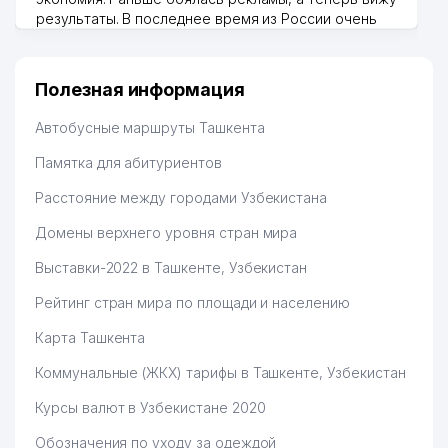
результаты. В последнее время из России очень
много заказывают, а вначале только по
Узбекистану брали, но вяло. Удалось раскрутиться,
дальше развиваюсь потихоньку😊
Полезная информация
Hamida 03.08.2026 12:45:39
Автобусные маршруты Ташкента
Памятка для абитуриентов
Расстояние между городами Узбекистана
Домены верхнего уровня стран мира
Выставки-2022 в Ташкенте, Узбекистан
Рейтинг стран мира по площади и населению
Карта Ташкента
Коммунальные (ЖКХ) тарифы в Ташкенте, Узбекистан
Курсы валют в Узбекистане 2020
Обозначения по уходу за одеждой