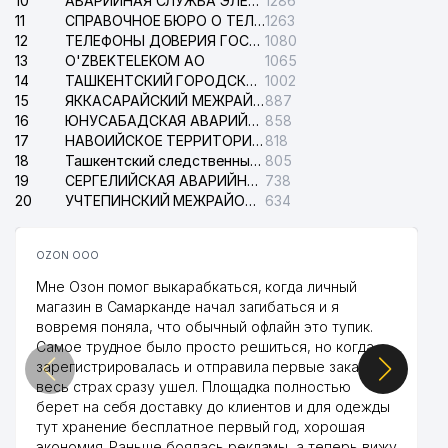
10
АВАРИЙНАЯ СЛУЖБА ЭЛЕКТРОСЕТИ ТАШКЕНТСКОГО РАЙОНА
1286
11
СПРАВОЧНОЕ БЮРО О ТЕЛЕФОНАХ ОРГАНИЗАЦИЙ г. ТАШКЕНТА
1263
12
ТЕЛЕФОНЫ ДОВЕРИЯ ГОСУДАРСТВЕННОГО ЦЕНТРА ТЕСТИРОВАНИЯ
1080
13
O'ZBEKTELEKOM АО
1065
14
ТАШКЕНТСКИЙ ГОРОДСКОЙ СУД ПО ГРАЖДАНСКИМ ДЕЛАМ
1002
15
ЯККАСАРАЙСКИЙ МЕЖРАЙОННЫЙ СУД ПО ГРАЖДАНСКИМ ДЕЛАМ
887
16
ЮНУСАБАДСКАЯ АВАРИЙНАЯ СЛУЖБА ЭЛЕКТРОСЕТИ
858
17
НАВОИЙСКОЕ ТЕРРИТОРИАЛЬНОЕ ПРЕДПРИЯТИЕ ЭЛЕКТРОСЕТИ АО
818
18
Ташкентский следственный изолятор
805
19
СЕРГЕЛИЙСКАЯ АВАРИЙНАЯ СЛУЖБА ЭЛЕКТРОСЕТИ
738
20
УЧТЕПИНСКИЙ МЕЖРАЙОННЫЙ СУД ПО ГРАЖДАНСКИМ ДЕЛАМ
634
OZON ООО
Мне Озон помог выкарабкаться, когда личный
магазин в Самарканде начал загибаться и я
вовремя поняла, что обычный офлайн это тупик.
Самое трудное было просто решиться, но когда
зарегистрировалась и отправила первые заказы,
весь страх сразу ушел. Площадка полностью
берет на себя доставку до клиентов и для одежды
тут хранение бесплатное первый год, хорошая
экономия. Раньше боялась рекламы, а теперь вижу