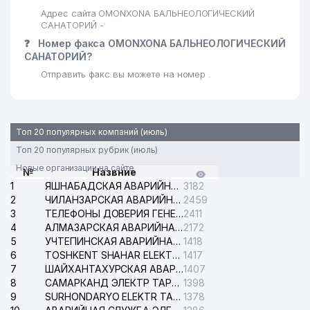
Адрес сайта OMONXONA БАЛЬНЕОЛОГИЧЕСКИЙ
САНАТОРИЙ -
❓
Номер факса OMONXONA БАЛЬНЕОЛОГИЧЕСКИЙ
САНАТОРИЙ?
Отправить факс вы можете на номер .
Топ 20 популярных компаний (июль)
Топ 20 популярных рубрик (июль)
Новые организации на сайте
№
Назвние
1
ЯШНАБАДСКАЯ АВАРИЙНАЯ СЛУЖБА ЭЛЕКТРОСЕТИ
3182
2
ЧИЛАНЗАРСКАЯ АВАРИЙНАЯ СЛУЖБА ЭЛЕКТРОСЕТИ
2459
3
ТЕЛЕФОНЫ ДОВЕРИЯ ГЕНЕРАЛЬНОЙ ПРОКУРАТУРЫ РЕСПУБЛИКИ УЗБЕКИСТАН
2411
4
АЛМАЗАРСКАЯ АВАРИЙНАЯ СЛУЖБА ЭЛЕКТРОСЕТИ
2172
5
УЧТЕПИНСКАЯ АВАРИЙНАЯ СЛУЖБА ЭЛЕКТРОСЕТИ
1418
6
TOSHKENT SHAHAR ELEKTR TARMOQLARI KORXONASI АО
1417
7
ШАЙХАНТАХУРСКАЯ АВАРИЙНАЯ СЛУЖБА ЭЛЕКТРОСЕТИ
1407
8
САМАРКАНД ЭЛЕКТР ТАРМОКЛАРИ АО
1398
9
SURHONDARYO ELEKTR TARMOKLARI АО
1378