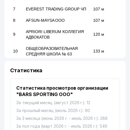
7
EVEREST TRADING GROUP ЧП
107 м
8
AFSUN-MAYSA ООО
107 м
APRIORI LIBERUM КОЛЛЕГИЯ
9
120 м
АДВОКАТОВ
ОБЩЕОБРАЗОВАТЕЛЬНАЯ
10
133 м
СРЕДНЯЯ ШКОЛА № 63
11
GROWING TRADE ЧП
159 м
Статистика
ПОДСТАНЦИЯ СКОРОЙ И
12
НЕОТЛОЖНОЙ
163 м
Статистика просмотров организации
МЕДИЦИНСКОЙ ПОМОЩИ № 6
"BARS SPORTING ООО"
13
AL-MUAXXIR-SERVIS ЧП
170 м
За текущий месяц (август 2026 г.): 12
14
За прошлый месяц (июль 2026 г.): 90
LRB CONSTRUCTION ООО
192 м
За 3 месяца (июнь 2026 г. - июль 2026 г.): 288
15
PM COMMERCE ООО
198 м
За пол года (март 2026 г. - июль 2026 г.): 546