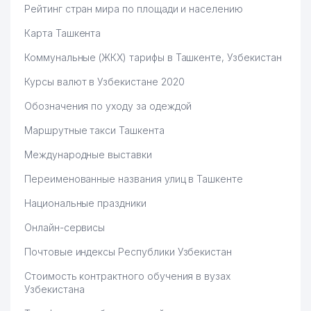
54
GUZEV DESIGN ООО
464 м
Рейтинг стран мира по площади и населению
55
NAIL ELECTRONICS ООО
466 м
Карта Ташкента
Коммунальные (ЖКХ) тарифы в Ташкенте, Узбекистан
56
INFO SEMANTIK ООО
473 м
Курсы валют в Узбекистане 2020
ZAKIROVA MUNISXON
57
479 м
FAZILOVNA ИндП
Обозначения по уходу за одеждой
SAXOVAT SPORT SERVIS СП
Маршрутные такси Ташкента
58
495 м
ООО
Международные выставки
59
AGZAMHON AVTO SAVDO ЧП
496 м
Переименованные названия улиц в Ташкенте
BOBUR DIYOR СЕМЕЙНОЕ
60
503 м
Национальные праздники
ПРЕДПРИЯТИЕ
Онлайн-сервисы
61
MERIT EDUCATION ЧП
506 м
Почтовые индексы Республики Узбекистан
62
GEORGES CHOCO ООО
508 м
Стоимость контрактного обучения в вузах
63
GOODZONE TRADING ООО
519 м
Узбекистана