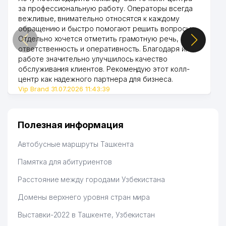
за профессиональную работу. Операторы всегда
ALEX INFORMATIONAL
45
434 м
вежливые, внимательно относятся к каждому
TECHNOLOGY SERVICE ООО
обращению и быстро помогают решить вопросы.
Отдельно хочется отметить грамотную речь,
46
ALEX TECHNICAL ООО
444 м
ответственность и оперативность. Благодаря их
работе значительно улучшилось качество
47
ACCEL-TRANS ООО
450 м
обслуживания клиентов. Рекомендую этот колл-
центр как надежного партнера для бизнеса.
48
BELLEZA ООО
452 м
Vip Brand 31.07.2026 11:43:39
49
NARUS HAPPY CHILDREN НОУ
453 м
50
TURON PALOV MARKAZI ООО
455 м
Полезная информация
51
MAXTYRE ООО
456 м
Автобусные маршруты Ташкента
ЮНУСАБАД-ТЕННИС
Памятка для абитуриентов
52
ГОСУДАРСТВЕННЫЙ
458 м
Расстояние между городами Узбекистана
ТЕННИСНЫЙ КЛУБ
Домены верхнего уровня стран мира
SAXOVAT-SPORT-SERVIS СП
53
463 м
ООО
Выставки-2022 в Ташкенте, Узбекистан