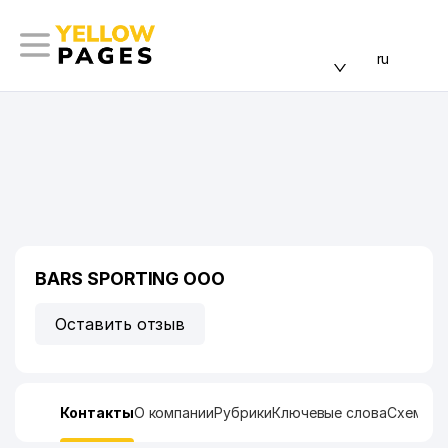
ru
BARS SPORTING ООО
Оставить отзыв
Контакты
О компании
Рубрики
Ключевые слова
Схема п