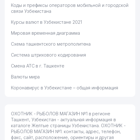
КОИНОТ ТАШКЕНТСКИЙ
Коды и префиксы операторов мобильной и городской
72
РАДИОПЕРЕДАЮЩИЙ ЦЕНТР
662 м
связи Узбекистана
ООО
Курсы валют в Узбекистане 2021
TOSHKENT RADIO-
73
664 м
TELEUZATISH MARKAZI ООО
Мировая временная диаграмма
АДМИНИСТРАТИВНЫЙ СУД
Схема ташкентского метрополитена
74
690 м
ЮНУСАБАДСКОГО РАЙОНА
Система штрихового кодирования
ОБЩЕОБРАЗОВАТЕЛЬНАЯ
75
700 м
Смена АТС в г. Ташкенте
СРЕДНЯЯ ШКОЛА №272
Валюты мира
76
HAVAS FOOD ООО
711 м
Коронавирус в Узбекистане – общая информация
77
ЦЕНТР КУЛЬТУРЫ №20 ГП
713 м
СУД ЮНУСАБАДСКОГО
78
РАЙОНА ПО УГОЛОВНЫМ
717 м
ОХОТНИК - РЫБОЛОВ МАГАЗИН №1 в регионе
ДЕЛАМ
Ташкент, Узбекистан - актуальная информация в
каталоге Желтые страницы Узбекистана. ОХОТНИК -
UPITER GRUPP TASHKENT
79
723 м
РЫБОЛОВ МАГАЗИН №1: контакты, адрес, телефон,
ООО
факс, сайт, расположение, ориентиры и другая