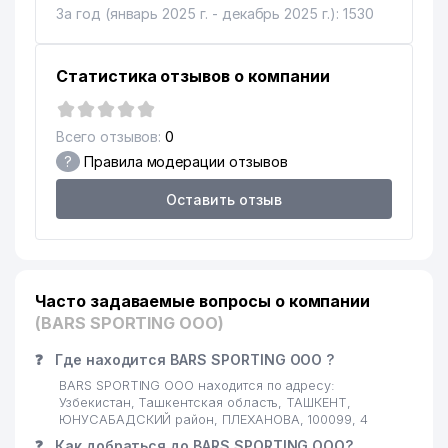
16
BELTING REZINA ИП ООО
199 м
За год (январь 2025 г. - декабрь 2025 г.): 1530
17
NOVOBELT ООО
199 м
Статистика отзывов о компании
18
USTAZODA-QURILISH ООО
203 м
19
SHAXRISTON-TURKISTON ООО
204 м
Всего отзывов:
0
?
Правила модерации отзывов
20
WINDOOR SYSTEMS ЧП
212 м
Оставить отзыв
СЕМЕЙНАЯ ПОЛИКЛИНИКА
21
231 м
№51 (ЮНУСАБАДСКИЙ Р-Н)
ВОЕННЫЙ СУД РЕСПУБЛИКИ
22
238 м
УЗБЕКИСТАН
Часто задаваемые вопросы о компании
(BARS SPORTING ООО)
УПРАВЛЕНИЕ
23
БЛАГОУСТРОЙСТВА
241 м
❓
Где находится BARS SPORTING ООО ?
ЮНУСАБАДСКОГО РАЙОНА
BARS SPORTING ООО находится по адресу:
КОИНОТ РАДИОТЕХНИКА
Узбекистан, Ташкентская область, ТАШКЕНТ,
24
248 м
МОЛЛАРИ ЧП
ЮНУСАБАДСКИЙ район, ПЛЕХАНОВА, 100099, 4
❓
Как добраться до BARS SPORTING ООО?