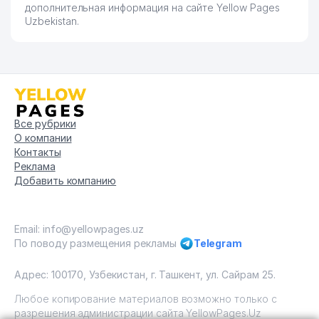
дополнительная информация на сайте Yellow Pages
80
DIL-DJAVOHIR ООО
753 м
Uzbekistan.
81
CRISTALL TOP BUSINESS ООО
765 м
ALSKOM АО СТРАХОВАЯ
82
781 м
КОМПАНИЯ
PROFESSIONAL WATER
83
821 м
MANAGEMENT ООО
Все рубрики
О компании
84
ДЕТСКИЙ САД №366
833 м
Контакты
Реклама
85
ZAFAR SAID SAVDO ЧП
849 м
Добавить компанию
86
TM MILLENIUM GID ООО
850 м
Email: info@yellowpages.uz
ОБЩЕОБРАЗОВАТЕЛЬНАЯ
87
856 м
По поводу размещения рекламы
Telegram
СРЕДНЯЯ ШКОЛА № 87
Адрес: 100170, Узбекистан, г. Ташкент, ул. Сайрам 25.
SERTIFICAT ASIA TESTING
88
860 м
ООО
Любое копирование материалов возможно только с
разрешения администрации сайта YellowPages.Uz
O'ZSANOATQURILISHBANK АКБ