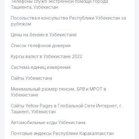
Телефоны служб экстренной помощи города
64
FULL SYSTEMS SERVICE ООО
520 м
Ташкента, Узбекистан
MASTER SPORT TRANING
65
522 м
Посольства и консульства Республики Узбекистан за
ООО
рубежом
66
UZLITI ENGINEERING СП ООО
523 м
Цены на бензин в Узбекистане
МУЗЕЙ ПАМЯТИ ЖЕРТВ
Список телефонов доверия
67
527 м
РЕПРЕССИЙ
Курсы валют в Узбекистане 2022
ГАЗОСНАБЖАЮЩИЙ УЧАСТОК
Система единиц измерения
68
ПО ЮНУСАБАДСКОМУ
544 м
РАЙОНУ
Сайты Узбекистана
ШАХРИСТОН МАХАЛЛИНСКИЙ
69
590 м
Минимальный размер пенсии, БРВ и МРОТ в
КОМИТЕТ
Узбекистане
ЦЕНТР РАДИОСВЯЗИ,
Сайты Yellow Pages в Глобальной Сети Интернет, г.
70
РАДИОВЕЩАНИЯ И
601 м
Ташкент, Узбекистан
ТЕЛЕВИДЕНИЯ ГУП
Автомобильные коды Узбекистана
71
SAXOVAT-SPORT-SERVIS СП
619 м
Почтовые индексы Республики Каракалпакстан