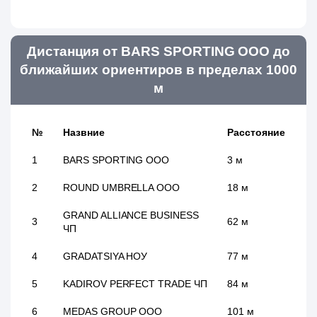
Дистанция от BARS SPORTING ООО до
ближайших ориентиров в пределах 1000
м
№
Назвние
Расстояние
1
BARS SPORTING ООО
3 м
2
ROUND UMBRELLA ООО
18 м
GRAND ALLIANCE BUSINESS
3
62 м
ЧП
4
GRADATSIYA НОУ
77 м
5
KADIROV PERFECT TRADE ЧП
84 м
6
MEDAS GROUP ООО
101 м