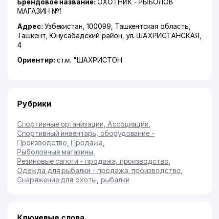
Брендовое название:
ОХОТНИК - РЫБОЛОВ
МАГАЗИН №1
Адрес:
Узбекистан, 100099,
Ташкентская область
,
Ташкент
,
Юнусабадский район
,
ул. ШАХРИСТАНСКАЯ
,
4
Ориентир:
ст.м. "ШАХРИСТОН
Рубрики
Спортивные организации, Ассоциации
,
Спортивный инвентарь, оборудование -
Производство, Продажа
,
Рыболовные магазины
,
Резиновые сапоги - продажа, производство
,
Одежда для рыбалки - продажа, производство
,
Снаряжение для охоты, рыбалки
Ключевые слова