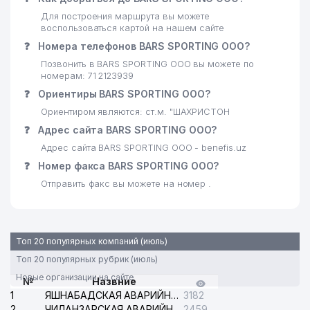
25
ART PROFIT ООО
254 м
Для построения маршрута вы можете
воспользоваться картой на нашем сайте
WATER STONE MULTIMEDIA
26
274 м
❓
Номера телефонов BARS SPORTING ООО?
TECHNOLOGIES ЧП
Позвонить в BARS SPORTING ООО вы можете по
27
PROF MED SERVICE ООО
284 м
номерам: 71 2123939
❓
Ориентиры BARS SPORTING ООО?
28
KOINOT SAVDO SERVIS ООО
302 м
Ориентиром являются: ст.м. "ШАХРИСТОН
29
SAID ZIYO BIZNES ООО
321 м
❓
Адрес сайта BARS SPORTING ООО?
Адрес сайта BARS SPORTING ООО - benefis.uz
30
MUROD FAYZ ООО
336 м
❓
Номер факса BARS SPORTING ООО?
ШОДЛИК ДОМ
Отправить факс вы можете на номер .
31
337 м
БРАКОСОЧЕТАНИЯ №2
32
GAYBNAZAROV A.X. ИндП
337 м
Топ 20 популярных компаний (июль)
MEDIKAL DENTIUM AND
33
345 м
Топ 20 популярных рубрик (июль)
IMPLANTIUM ООО
Новые организации на сайте
№
Назвние
MEGA-SPORT-INTERNATIONAL
34
351 м
1
ЯШНАБАДСКАЯ АВАРИЙНАЯ СЛУЖБА ЭЛЕКТРОСЕТИ
3182
ООО
2
ЧИЛАНЗАРСКАЯ АВАРИЙНАЯ СЛУЖБА ЭЛЕКТРОСЕТИ
2459