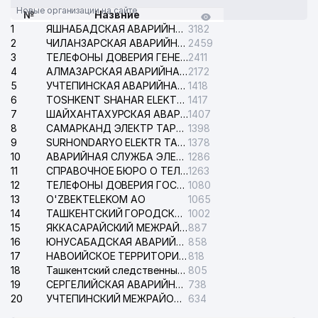
Новые организации на сайте
№
Назвние
1
ЯШНАБАДСКАЯ АВАРИЙНАЯ СЛУЖБА ЭЛЕКТРОСЕТИ
3182
2
ЧИЛАНЗАРСКАЯ АВАРИЙНАЯ СЛУЖБА ЭЛЕКТРОСЕТИ
2459
3
ТЕЛЕФОНЫ ДОВЕРИЯ ГЕНЕРАЛЬНОЙ ПРОКУРАТУРЫ РЕСПУБЛИКИ УЗБЕКИСТАН
2411
4
АЛМАЗАРСКАЯ АВАРИЙНАЯ СЛУЖБА ЭЛЕКТРОСЕТИ
2172
5
УЧТЕПИНСКАЯ АВАРИЙНАЯ СЛУЖБА ЭЛЕКТРОСЕТИ
1418
6
TOSHKENT SHAHAR ELEKTR TARMOQLARI KORXONASI АО
1417
7
ШАЙХАНТАХУРСКАЯ АВАРИЙНАЯ СЛУЖБА ЭЛЕКТРОСЕТИ
1407
8
САМАРКАНД ЭЛЕКТР ТАРМОКЛАРИ АО
1398
9
SURHONDARYO ELEKTR TARMOKLARI АО
1378
10
АВАРИЙНАЯ СЛУЖБА ЭЛЕКТРОСЕТИ ТАШКЕНТСКОГО РАЙОНА
1286
11
СПРАВОЧНОЕ БЮРО О ТЕЛЕФОНАХ ОРГАНИЗАЦИЙ г. ТАШКЕНТА
1263
12
ТЕЛЕФОНЫ ДОВЕРИЯ ГОСУДАРСТВЕННОГО ЦЕНТРА ТЕСТИРОВАНИЯ
1080
13
O'ZBEKTELEKOM АО
1065
14
ТАШКЕНТСКИЙ ГОРОДСКОЙ СУД ПО ГРАЖДАНСКИМ ДЕЛАМ
1002
15
ЯККАСАРАЙСКИЙ МЕЖРАЙОННЫЙ СУД ПО ГРАЖДАНСКИМ ДЕЛАМ
887
16
ЮНУСАБАДСКАЯ АВАРИЙНАЯ СЛУЖБА ЭЛЕКТРОСЕТИ
858
17
НАВОИЙСКОЕ ТЕРРИТОРИАЛЬНОЕ ПРЕДПРИЯТИЕ ЭЛЕКТРОСЕТИ АО
818
18
Ташкентский следственный изолятор
805
19
СЕРГЕЛИЙСКАЯ АВАРИЙНАЯ СЛУЖБА ЭЛЕКТРОСЕТИ
738
20
УЧТЕПИНСКИЙ МЕЖРАЙОННЫЙ СУД ПО ГРАЖДАНСКИМ ДЕЛАМ
634