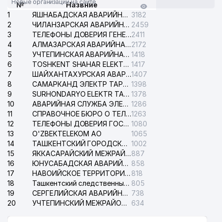
Новые организации на сайте
№
Назвние
1
ЯШНАБАДСКАЯ АВАРИЙНАЯ СЛУЖБА ЭЛЕКТРОСЕТИ
3182
2
ЧИЛАНЗАРСКАЯ АВАРИЙНАЯ СЛУЖБА ЭЛЕКТРОСЕТИ
2459
3
ТЕЛЕФОНЫ ДОВЕРИЯ ГЕНЕРАЛЬНОЙ ПРОКУРАТУРЫ РЕСПУБЛИКИ УЗБЕКИСТАН
2411
4
АЛМАЗАРСКАЯ АВАРИЙНАЯ СЛУЖБА ЭЛЕКТРОСЕТИ
2172
5
УЧТЕПИНСКАЯ АВАРИЙНАЯ СЛУЖБА ЭЛЕКТРОСЕТИ
1418
6
TOSHKENT SHAHAR ELEKTR TARMOQLARI KORXONASI АО
1417
7
ШАЙХАНТАХУРСКАЯ АВАРИЙНАЯ СЛУЖБА ЭЛЕКТРОСЕТИ
1407
8
САМАРКАНД ЭЛЕКТР ТАРМОКЛАРИ АО
1398
9
SURHONDARYO ELEKTR TARMOKLARI АО
1378
10
АВАРИЙНАЯ СЛУЖБА ЭЛЕКТРОСЕТИ ТАШКЕНТСКОГО РАЙОНА
1286
11
СПРАВОЧНОЕ БЮРО О ТЕЛЕФОНАХ ОРГАНИЗАЦИЙ г. ТАШКЕНТА
1263
12
ТЕЛЕФОНЫ ДОВЕРИЯ ГОСУДАРСТВЕННОГО ЦЕНТРА ТЕСТИРОВАНИЯ
1080
13
O'ZBEKTELEKOM АО
1065
14
ТАШКЕНТСКИЙ ГОРОДСКОЙ СУД ПО ГРАЖДАНСКИМ ДЕЛАМ
1002
15
ЯККАСАРАЙСКИЙ МЕЖРАЙОННЫЙ СУД ПО ГРАЖДАНСКИМ ДЕЛАМ
887
16
ЮНУСАБАДСКАЯ АВАРИЙНАЯ СЛУЖБА ЭЛЕКТРОСЕТИ
858
17
НАВОИЙСКОЕ ТЕРРИТОРИАЛЬНОЕ ПРЕДПРИЯТИЕ ЭЛЕКТРОСЕТИ АО
818
18
Ташкентский следственный изолятор
805
19
СЕРГЕЛИЙСКАЯ АВАРИЙНАЯ СЛУЖБА ЭЛЕКТРОСЕТИ
738
20
УЧТЕПИНСКИЙ МЕЖРАЙОННЫЙ СУД ПО ГРАЖДАНСКИМ ДЕЛАМ
634