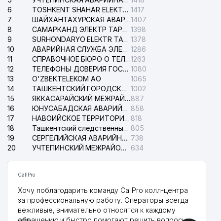
6
TOSHKENT SHAHAR ELEKTR TARMOQLARI KORXONASI АО
1417
7
ШАЙХАНТАХУРСКАЯ АВАРИЙНАЯ СЛУЖБА ЭЛЕКТРОСЕТИ
1407
8
САМАРКАНД ЭЛЕКТР ТАРМОКЛАРИ АО
1398
9
SURHONDARYO ELEKTR TARMOKLARI АО
1378
10
АВАРИЙНАЯ СЛУЖБА ЭЛЕКТРОСЕТИ ТАШКЕНТСКОГО РАЙОНА
1286
11
СПРАВОЧНОЕ БЮРО О ТЕЛЕФОНАХ ОРГАНИЗАЦИЙ г. ТАШКЕНТА
1263
12
ТЕЛЕФОНЫ ДОВЕРИЯ ГОСУДАРСТВЕННОГО ЦЕНТРА ТЕСТИРОВАНИЯ
1080
13
O'ZBEKTELEKOM АО
1065
14
ТАШКЕНТСКИЙ ГОРОДСКОЙ СУД ПО ГРАЖДАНСКИМ ДЕЛАМ
1002
15
ЯККАСАРАЙСКИЙ МЕЖРАЙОННЫЙ СУД ПО ГРАЖДАНСКИМ ДЕЛАМ
887
16
ЮНУСАБАДСКАЯ АВАРИЙНАЯ СЛУЖБА ЭЛЕКТРОСЕТИ
858
17
НАВОИЙСКОЕ ТЕРРИТОРИАЛЬНОЕ ПРЕДПРИЯТИЕ ЭЛЕКТРОСЕТИ АО
818
18
Ташкентский следственный изолятор
805
19
СЕРГЕЛИЙСКАЯ АВАРИЙНАЯ СЛУЖБА ЭЛЕКТРОСЕТИ
738
20
УЧТЕПИНСКИЙ МЕЖРАЙОННЫЙ СУД ПО ГРАЖДАНСКИМ ДЕЛАМ
634
CallPro
Хочу поблагодарить команду CallPro колл-центра
за профессиональную работу. Операторы всегда
вежливые, внимательно относятся к каждому
обращению и быстро помогают решить вопросы.