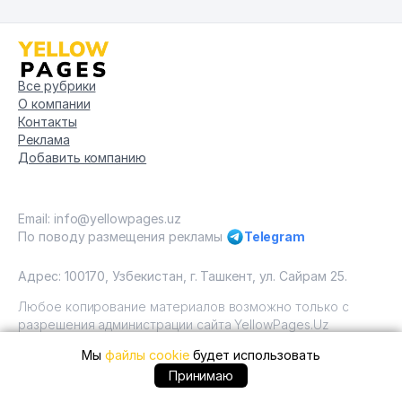
Все рубрики
О компании
Контакты
Реклама
Добавить компанию
Email: info@yellowpages.uz
По поводу размещения рекламы
Telegram
Адрес: 100170, Узбекистан, г. Ташкент, ул. Сайрам 25.
Любое копирование материалов возможно только с
разрешения администрации сайта YellowPages.Uz
Мы
файлы cookie
будет использовать
Copyright © Yellow Pages Uzbekistan, 2009 - 2026 / ООО
"Yellow Pages". Все права защищены All rights reserved.
+99871 ... позвонить
Принимаю