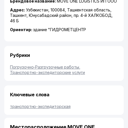
Брендовое название:
MOVE ONE LOGISTICS ИП ООО
Адрес:
Узбекистан, 100084,
Ташкентская область
,
Ташкент
,
Юнусабадский район
,
пр. 4-й ХАЛКОБОД
,
46 Б
Ориентир:
здание "ГИДРОМЕТЦЕНТР
Рубрики
Погрузочно-Разгрузочные работы
,
Транспортно-экспедиторские услуги
Ключевые слова
транспортно-экспедиторская
Месторасположение MOVE ONE