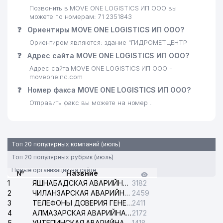
Позвонить в MOVE ONE LOGISTICS ИП ООО вы
можете по номерам: 71 2351843
❓
Ориентиры MOVE ONE LOGISTICS ИП ООО?
Ориентиром являются: здание "ГИДРОМЕТЦЕНТР
❓
Адрес сайта MOVE ONE LOGISTICS ИП ООО?
Адрес сайта MOVE ONE LOGISTICS ИП ООО -
moveoneinc.com
❓
Номер факса MOVE ONE LOGISTICS ИП ООО?
Отправить факс вы можете на номер .
Топ 20 популярных компаний (июль)
Топ 20 популярных рубрик (июль)
Новые организации на сайте
№
Назвние
1
ЯШНАБАДСКАЯ АВАРИЙНАЯ СЛУЖБА ЭЛЕКТРОСЕТИ
3182
2
ЧИЛАНЗАРСКАЯ АВАРИЙНАЯ СЛУЖБА ЭЛЕКТРОСЕТИ
2459
3
ТЕЛЕФОНЫ ДОВЕРИЯ ГЕНЕРАЛЬНОЙ ПРОКУРАТУРЫ РЕСПУБЛИКИ УЗБЕКИСТАН
2411
4
АЛМАЗАРСКАЯ АВАРИЙНАЯ СЛУЖБА ЭЛЕКТРОСЕТИ
2172
5
УЧТЕПИНСКАЯ АВАРИЙНАЯ СЛУЖБА ЭЛЕКТРОСЕТИ
1418