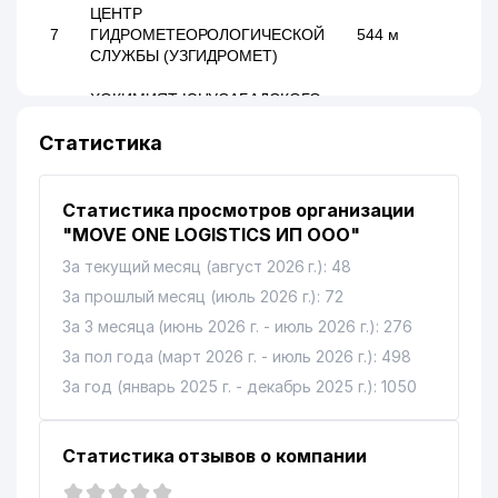
ЦЕНТР
7
ГИДРОМЕТЕОРОЛОГИЧЕСКОЙ
544 м
СЛУЖБЫ (УЗГИДРОМЕТ)
ХОКИМИЯТ ЮНУСАБАДСКОГО
8
560 м
РАЙОНА
Статистика
ЦЕНТРАЛЬНОЕ
9
АЭРОГЕОДЕЗИЧЕСКОЕ
576 м
ПРЕДПРИЯТИЕ
Статистика просмотров организации
"MOVE ONE LOGISTICS ИП ООО"
10
AYSEL-INVEST ООО
604 м
За текущий месяц (август 2026 г.): 48
ИПОТЕКА БАНК АКИБ
За прошлый месяц (июль 2026 г.): 72
11
655 м
ЮНУСАБАДСКИЙ ФИЛИАЛ
За 3 месяца (июнь 2026 г. - июль 2026 г.): 276
За пол года (март 2026 г. - июль 2026 г.): 498
12
EFFEKT MOLIYA O'QUV НОУ
742 м
За год (январь 2025 г. - декабрь 2025 г.): 1050
13
PHARM ABIDI INT ООО
874 м
14
УЗБЕКСКО-ЯПОНСКИЙ ЦЕНТР
888 м
Статистика отзывов о компании
ВСЕМИРНЫЙ БАНК
15
899 м