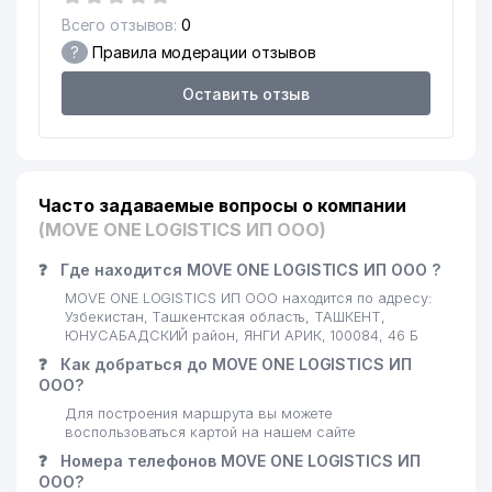
ПРЕДСТАВИТЕЛЬСТВО
Всего отзывов:
0
?
Правила модерации отзывов
BUSINESS TO BUSINESS
16
909 м
CONSULTING ООО
Оставить отзыв
GOLDEN HOUSE DEVELOPMENT
17
919 м
ООО
18
TECHMAN ООО
920 м
Часто задаваемые вопросы о компании
19
TAIBA LEASING ИП ООО
932 м
(MOVE ONE LOGISTICS ИП ООО)
INTER INVESTMENT
❓
Где находится MOVE ONE LOGISTICS ИП ООО ?
20
947 м
CONSULTING ООО
MOVE ONE LOGISTICS ИП ООО находится по адресу:
Узбекистан, Ташкентская область, ТАШКЕНТ,
21
INTER HOTEL ООО
954 м
ЮНУСАБАДСКИЙ район, ЯНГИ АРИК, 100084, 46 Б
❓
Как добраться до MOVE ONE LOGISTICS ИП
22
INTERHOTEL ООО
971 м
ООО?
Для построения маршрута вы можете
23
INTERDENT ЧП
972 м
воспользоваться картой на нашем сайте
❓
Номера телефонов MOVE ONE LOGISTICS ИП
ООО?