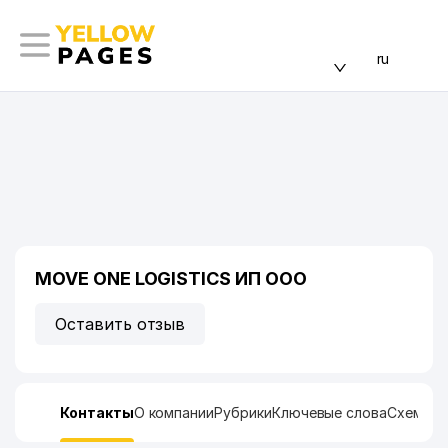
ru
MOVE ONE LOGISTICS ИП ООО
Оставить отзыв
Контакты
О компании
Рубрики
Ключевые слова
Схема п