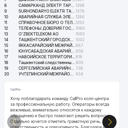
8
САМАРКАНД ЭЛЕКТР ТАРМОКЛАРИ АО
1398
9
SURHONDARYO ELEKTR TARMOKLARI АО
1378
10
АВАРИЙНАЯ СЛУЖБА ЭЛЕКТРОСЕТИ ТАШКЕНТСКОГО РАЙОНА
1286
11
СПРАВОЧНОЕ БЮРО О ТЕЛЕФОНАХ ОРГАНИЗАЦИЙ г. ТАШКЕНТА
1263
12
ТЕЛЕФОНЫ ДОВЕРИЯ ГОСУДАРСТВЕННОГО ЦЕНТРА ТЕСТИРОВАНИЯ
1080
13
O'ZBEKTELEKOM АО
1065
14
ТАШКЕНТСКИЙ ГОРОДСКОЙ СУД ПО ГРАЖДАНСКИМ ДЕЛАМ
1002
15
ЯККАСАРАЙСКИЙ МЕЖРАЙОННЫЙ СУД ПО ГРАЖДАНСКИМ ДЕЛАМ
887
16
ЮНУСАБАДСКАЯ АВАРИЙНАЯ СЛУЖБА ЭЛЕКТРОСЕТИ
858
17
НАВОИЙСКОЕ ТЕРРИТОРИАЛЬНОЕ ПРЕДПРИЯТИЕ ЭЛЕКТРОСЕТИ АО
818
18
Ташкентский следственный изолятор
805
19
СЕРГЕЛИЙСКАЯ АВАРИЙНАЯ СЛУЖБА ЭЛЕКТРОСЕТИ
738
20
УЧТЕПИНСКИЙ МЕЖРАЙОННЫЙ СУД ПО ГРАЖДАНСКИМ ДЕЛАМ
634
CallPro
Хочу поблагодарить команду CallPro колл-центра
за профессиональную работу. Операторы всегда
вежливые, внимательно относятся к каждому
обращению и быстро помогают решить вопросы.
Отдельно хочется отметить грамотную речь,
ответственность и оперативность. Благодаря их