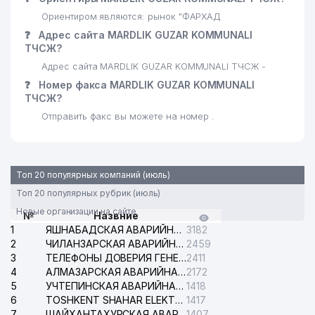
Ориентиром являются: рынок "ФАРХАД
❓
Адрес сайта MARDLIK GUZAR KOMMUNALI
ТЧСЖ?
Адрес сайта MARDLIK GUZAR KOMMUNALI ТЧСЖ -
❓
Номер факса MARDLIK GUZAR KOMMUNALI
ТЧСЖ?
Отправить факс вы можете на номер .
Топ 20 популярных компаний (июль)
Топ 20 популярных рубрик (июль)
Новые организации на сайте
№
Назвние
1
ЯШНАБАДСКАЯ АВАРИЙНАЯ СЛУЖБА ЭЛЕКТРОСЕТИ
3182
2
ЧИЛАНЗАРСКАЯ АВАРИЙНАЯ СЛУЖБА ЭЛЕКТРОСЕТИ
2459
3
ТЕЛЕФОНЫ ДОВЕРИЯ ГЕНЕРАЛЬНОЙ ПРОКУРАТУРЫ РЕСПУБЛИКИ УЗБЕКИСТАН
2411
4
АЛМАЗАРСКАЯ АВАРИЙНАЯ СЛУЖБА ЭЛЕКТРОСЕТИ
2172
5
УЧТЕПИНСКАЯ АВАРИЙНАЯ СЛУЖБА ЭЛЕКТРОСЕТИ
1418
6
TOSHKENT SHAHAR ELEKTR TARMOQLARI KORXONASI АО
1417
7
ШАЙХАНТАХУРСКАЯ АВАРИЙНАЯ СЛУЖБА ЭЛЕКТРОСЕТИ
1407