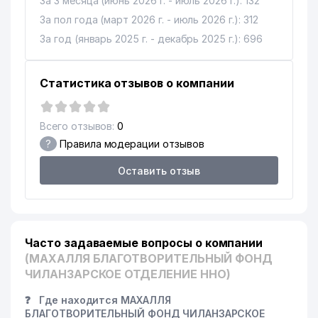
За 3 месяца (июнь 2026 г. - июль 2026 г.): 132
КАДАСТРОВОЕ АГЕНТСТВО
За пол года (март 2026 г. - июль 2026 г.): 312
ПРИ ГОСУДАРСТВЕННОМ
14
595 м
За год (январь 2025 г. - декабрь 2025 г.): 696
НАЛОГОВОМ КОМИТЕТЕ
РЕСПУБЛИКИ УЗБЕКИСТАН
Статистика отзывов о компании
УЗБЕКИНВЕСТ АССИСТАНС
15
615 м
СЕРВИСНОЕ АГЕНТСТВО
Всего отзывов:
0
ТАШКЕНТСКИЙ
ГОСУДАРСТВЕННЫЙ
?
Правила модерации отзывов
16
ПЕДАГОГИЧЕСКИЙ
617 м
УНИВЕРСИТЕТ им. НИЗАМИ
Оставить отзыв
(ТашГПУ)
ЭКОНОМИЧЕСКИЙ СУД
17
620 м
ТАШКЕНТСКОЙ ОБЛАСТИ
Часто задаваемые вопросы о компании
ОБЩЕОБРАЗОВАТЕЛЬНАЯ
18
629 м
(МАХАЛЛЯ БЛАГОТВОРИТЕЛЬНЫЙ ФОНД
СРЕДНЯЯ ШКОЛА №164
ЧИЛАНЗАРСКОЕ ОТДЕЛЕНИЕ ННО)
ЭКОНОМИЧЕСКИЙ СУД г.
19
635 м
❓
Где находится МАХАЛЛЯ
ТАШКЕНТА
БЛАГОТВОРИТЕЛЬНЫЙ ФОНД ЧИЛАНЗАРСКОЕ