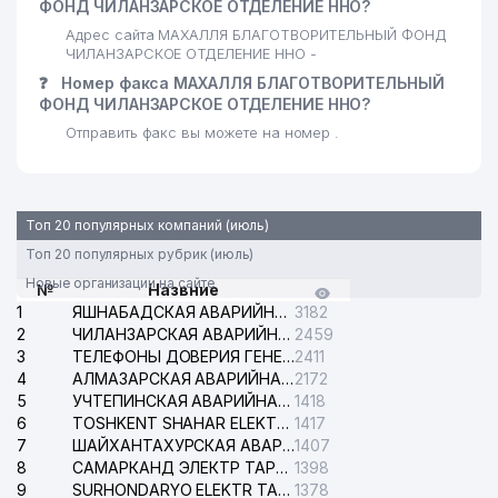
ФОНД ЧИЛАНЗАРСКОЕ ОТДЕЛЕНИЕ ННО?
Адрес сайта МАХАЛЛЯ БЛАГОТВОРИТЕЛЬНЫЙ ФОНД
ЧИЛАНЗАРСКОЕ ОТДЕЛЕНИЕ ННО -
❓
Номер факса МАХАЛЛЯ БЛАГОТВОРИТЕЛЬНЫЙ
ФОНД ЧИЛАНЗАРСКОЕ ОТДЕЛЕНИЕ ННО?
Отправить факс вы можете на номер .
Топ 20 популярных компаний (июль)
Топ 20 популярных рубрик (июль)
Новые организации на сайте
№
Назвние
1
ЯШНАБАДСКАЯ АВАРИЙНАЯ СЛУЖБА ЭЛЕКТРОСЕТИ
3182
2
ЧИЛАНЗАРСКАЯ АВАРИЙНАЯ СЛУЖБА ЭЛЕКТРОСЕТИ
2459
3
ТЕЛЕФОНЫ ДОВЕРИЯ ГЕНЕРАЛЬНОЙ ПРОКУРАТУРЫ РЕСПУБЛИКИ УЗБЕКИСТАН
2411
4
АЛМАЗАРСКАЯ АВАРИЙНАЯ СЛУЖБА ЭЛЕКТРОСЕТИ
2172
5
УЧТЕПИНСКАЯ АВАРИЙНАЯ СЛУЖБА ЭЛЕКТРОСЕТИ
1418
6
TOSHKENT SHAHAR ELEKTR TARMOQLARI KORXONASI АО
1417
7
ШАЙХАНТАХУРСКАЯ АВАРИЙНАЯ СЛУЖБА ЭЛЕКТРОСЕТИ
1407
8
САМАРКАНД ЭЛЕКТР ТАРМОКЛАРИ АО
1398
9
SURHONDARYO ELEKTR TARMOKLARI АО
1378