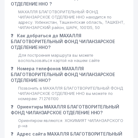
ОТДЕЛЕНИЕ ННО ?
ОБЩЕОБРАЗОВАТЕЛЬНАЯ
20
724 м
СРЕДНЯЯ ШКОЛА №195
МАХАЛЛЯ БЛАГОТВОРИТЕЛЬНЫЙ ФОНД
ЧИЛАНЗАРСКОЕ ОТДЕЛЕНИЕ ННО находится по
адресу: Узбекистан, Ташкентская область, ТАШКЕНТ,
21
ALTOMEDSERVIS ООО
730 м
ЧИЛАНЗАРСКИЙ район, ШАРК, 100135, 50
❓
Как добраться до МАХАЛЛЯ
ТАШКЕНТСКИЙ КИСЛОРОДНЫЙ
22
746 м
БЛАГОТВОРИТЕЛЬНЫЙ ФОНД ЧИЛАНЗАРСКОЕ
ЗАВОД ГП
ОТДЕЛЕНИЕ ННО?
23
ХОРЕЗМ ШАКАР ООО
757 м
Для построения маршрута вы можете
воспользоваться картой на нашем сайте
24
SUPER ASTRON ООО
844 м
❓
Номера телефонов МАХАЛЛЯ
БЛАГОТВОРИТЕЛЬНЫЙ ФОНД ЧИЛАНЗАРСКОЕ
25
GAZON AVANGARD ООО
849 м
ОТДЕЛЕНИЕ ННО?
Позвонить в МАХАЛЛЯ БЛАГОТВОРИТЕЛЬНЫЙ ФОНД
26
ADVISE AND AUDIT ООО
883 м
ЧИЛАНЗАРСКОЕ ОТДЕЛЕНИЕ ННО вы можете по
номерам: 71 2761100
ПАРК КУЛЬТУРЫ И ОТДЫХА им.
27
910 м
❓
Ориентиры МАХАЛЛЯ БЛАГОТВОРИТЕЛЬНЫЙ
ГАФУРА ГУЛЯМА
ФОНД ЧИЛАНЗАРСКОЕ ОТДЕЛЕНИЕ ННО?
28
BINKAT TRADE ООО
969 м
Ориентиром являются: ХОКИМИЯТ ЧИЛАНЗАРСКОГО
р-на
❓
Адрес сайта МАХАЛЛЯ БЛАГОТВОРИТЕЛЬНЫЙ