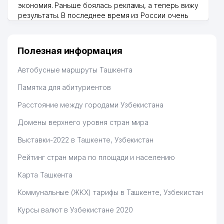
экономия. Раньше боялась рекламы, а теперь вижу
результаты. В последнее время из России очень
много заказывают, а вначале только по
Узбекистану брали, но вяло. Удалось раскрутиться,
дальше развиваюсь потихоньку😊
Полезная информация
Hamida 03.08.2026 12:45:39
Автобусные маршруты Ташкента
Памятка для абитуриентов
Расстояние между городами Узбекистана
Домены верхнего уровня стран мира
Выставки-2022 в Ташкенте, Узбекистан
Рейтинг стран мира по площади и населению
Карта Ташкента
Коммунальные (ЖКХ) тарифы в Ташкенте, Узбекистан
Курсы валют в Узбекистане 2020