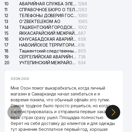
10
АВАРИЙНАЯ СЛУЖБА ЭЛЕКТРОСЕТИ ТАШКЕНТСКОГО РАЙОНА
1286
11
СПРАВОЧНОЕ БЮРО О ТЕЛЕФОНАХ ОРГАНИЗАЦИЙ г. ТАШКЕНТА
1263
12
ТЕЛЕФОНЫ ДОВЕРИЯ ГОСУДАРСТВЕННОГО ЦЕНТРА ТЕСТИРОВАНИЯ
1080
13
O'ZBEKTELEKOM АО
1065
14
ТАШКЕНТСКИЙ ГОРОДСКОЙ СУД ПО ГРАЖДАНСКИМ ДЕЛАМ
1002
15
ЯККАСАРАЙСКИЙ МЕЖРАЙОННЫЙ СУД ПО ГРАЖДАНСКИМ ДЕЛАМ
887
16
ЮНУСАБАДСКАЯ АВАРИЙНАЯ СЛУЖБА ЭЛЕКТРОСЕТИ
858
17
НАВОИЙСКОЕ ТЕРРИТОРИАЛЬНОЕ ПРЕДПРИЯТИЕ ЭЛЕКТРОСЕТИ АО
818
18
Ташкентский следственный изолятор
805
19
СЕРГЕЛИЙСКАЯ АВАРИЙНАЯ СЛУЖБА ЭЛЕКТРОСЕТИ
738
20
УЧТЕПИНСКИЙ МЕЖРАЙОННЫЙ СУД ПО ГРАЖДАНСКИМ ДЕЛАМ
634
OZON ООО
Мне Озон помог выкарабкаться, когда личный
магазин в Самарканде начал загибаться и я
вовремя поняла, что обычный офлайн это тупик.
Самое трудное было просто решиться, но когда
зарегистрировалась и отправила первые заказы,
весь страх сразу ушел. Площадка полностью
берет на себя доставку до клиентов и для одежды
тут хранение бесплатное первый год, хорошая