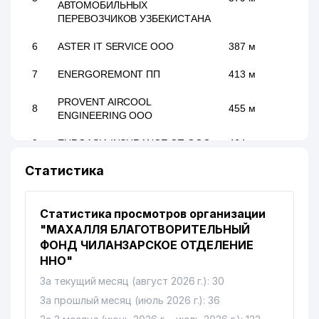
АВТОМОБИЛЬНЫХ
ПЕРЕВОЗЧИКОВ УЗБЕКИСТАНА
6
ASTER IT SERVICE ООО
387 м
7
ENERGOREMONT ПП
413 м
PROVENT AIRCOOL
8
455 м
ENGINEERING ООО
9
EUROASIA INSURANCE СП ООО
464 м
Статистика
10
CHERSI ООО
512 м
O'ZSANOATQURILISHBANK АКБ
11
531 м
Статистика просмотров организации
ЧИЛАНЗАРСКИЙ ФИЛИАЛ
"МАХАЛЛЯ БЛАГОТВОРИТЕЛЬНЫЙ
12
INTER CAPITAL СП ООО
532 м
ФОНД ЧИЛАНЗАРСКОЕ ОТДЕЛЕНИЕ
ННО"
РЕСПУБЛИКАНСКИЙ
За текущий месяц (август 2026 г.): 30
СПЕЦИАЛИЗИРОВАННЫЙ
13
578 м
ЦЕНТР ХИРУРГИИ им.
За прошлый месяц (июль 2026 г.): 36
АКАДЕМИКА В.В. ВАХИДОВА