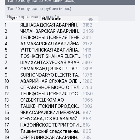
Топ 20 популярных компаний (июль)
Топ 20 популярных рубрик (июль)
Новые организации на сайте
№
Назвние
1
ЯШНАБАДСКАЯ АВАРИЙНАЯ СЛУЖБА ЭЛЕКТРОСЕТИ
3182
2
ЧИЛАНЗАРСКАЯ АВАРИЙНАЯ СЛУЖБА ЭЛЕКТРОСЕТИ
2459
3
ТЕЛЕФОНЫ ДОВЕРИЯ ГЕНЕРАЛЬНОЙ ПРОКУРАТУРЫ РЕСПУБЛИКИ УЗБЕКИСТАН
2411
4
АЛМАЗАРСКАЯ АВАРИЙНАЯ СЛУЖБА ЭЛЕКТРОСЕТИ
2172
5
УЧТЕПИНСКАЯ АВАРИЙНАЯ СЛУЖБА ЭЛЕКТРОСЕТИ
1418
6
TOSHKENT SHAHAR ELEKTR TARMOQLARI KORXONASI АО
1417
7
ШАЙХАНТАХУРСКАЯ АВАРИЙНАЯ СЛУЖБА ЭЛЕКТРОСЕТИ
1407
8
САМАРКАНД ЭЛЕКТР ТАРМОКЛАРИ АО
1398
9
SURHONDARYO ELEKTR TARMOKLARI АО
1378
10
АВАРИЙНАЯ СЛУЖБА ЭЛЕКТРОСЕТИ ТАШКЕНТСКОГО РАЙОНА
1286
11
СПРАВОЧНОЕ БЮРО О ТЕЛЕФОНАХ ОРГАНИЗАЦИЙ г. ТАШКЕНТА
1263
12
ТЕЛЕФОНЫ ДОВЕРИЯ ГОСУДАРСТВЕННОГО ЦЕНТРА ТЕСТИРОВАНИЯ
1080
13
O'ZBEKTELEKOM АО
1065
14
ТАШКЕНТСКИЙ ГОРОДСКОЙ СУД ПО ГРАЖДАНСКИМ ДЕЛАМ
1002
15
ЯККАСАРАЙСКИЙ МЕЖРАЙОННЫЙ СУД ПО ГРАЖДАНСКИМ ДЕЛАМ
887
16
ЮНУСАБАДСКАЯ АВАРИЙНАЯ СЛУЖБА ЭЛЕКТРОСЕТИ
858
17
НАВОИЙСКОЕ ТЕРРИТОРИАЛЬНОЕ ПРЕДПРИЯТИЕ ЭЛЕКТРОСЕТИ АО
818
18
Ташкентский следственный изолятор
805
19
СЕРГЕЛИЙСКАЯ АВАРИЙНАЯ СЛУЖБА ЭЛЕКТРОСЕТИ
738