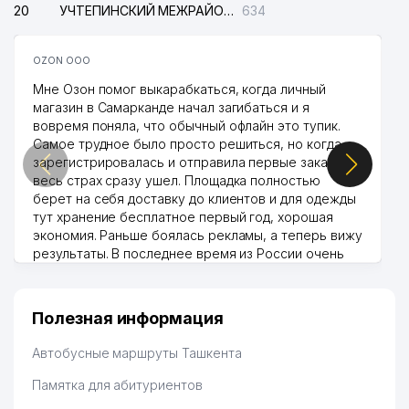
20
УЧТЕПИНСКИЙ МЕЖРАЙОННЫЙ СУД ПО ГРАЖДАНСКИМ ДЕЛАМ
634
OZON ООО
Мне Озон помог выкарабкаться, когда личный
магазин в Самарканде начал загибаться и я
вовремя поняла, что обычный офлайн это тупик.
Самое трудное было просто решиться, но когда
зарегистрировалась и отправила первые заказы,
весь страх сразу ушел. Площадка полностью
берет на себя доставку до клиентов и для одежды
тут хранение бесплатное первый год, хорошая
экономия. Раньше боялась рекламы, а теперь вижу
результаты. В последнее время из России очень
много заказывают, а вначале только по
Узбекистану брали, но вяло. Удалось раскрутиться,
дальше развиваюсь потихоньку😊
Полезная информация
Hamida 03.08.2026 12:45:39
Автобусные маршруты Ташкента
Памятка для абитуриентов