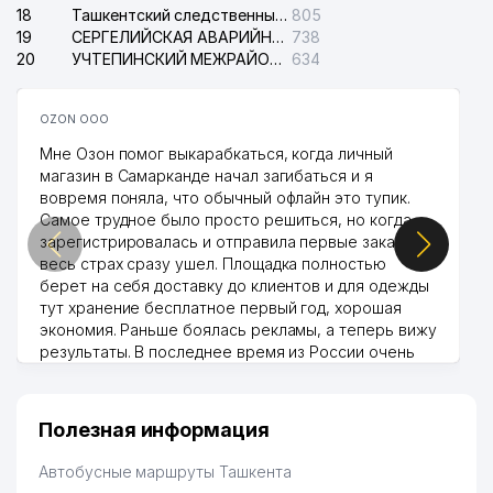
18
Ташкентский следственный изолятор
805
19
СЕРГЕЛИЙСКАЯ АВАРИЙНАЯ СЛУЖБА ЭЛЕКТРОСЕТИ
738
20
УЧТЕПИНСКИЙ МЕЖРАЙОННЫЙ СУД ПО ГРАЖДАНСКИМ ДЕЛАМ
634
OZON ООО
Мне Озон помог выкарабкаться, когда личный
магазин в Самарканде начал загибаться и я
вовремя поняла, что обычный офлайн это тупик.
Самое трудное было просто решиться, но когда
зарегистрировалась и отправила первые заказы,
весь страх сразу ушел. Площадка полностью
берет на себя доставку до клиентов и для одежды
тут хранение бесплатное первый год, хорошая
экономия. Раньше боялась рекламы, а теперь вижу
результаты. В последнее время из России очень
много заказывают, а вначале только по
Узбекистану брали, но вяло. Удалось раскрутиться,
дальше развиваюсь потихоньку😊
Полезная информация
Hamida 03.08.2026 12:45:39
Автобусные маршруты Ташкента