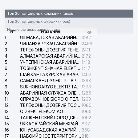
Топ 20 популярных компаний (июль)
Топ 20 популярных рубрик (июль)
Новые организации на сайте
№
Назвние
1
ЯШНАБАДСКАЯ АВАРИЙНАЯ СЛУЖБА ЭЛЕКТРОСЕТИ
3182
2
ЧИЛАНЗАРСКАЯ АВАРИЙНАЯ СЛУЖБА ЭЛЕКТРОСЕТИ
2459
3
ТЕЛЕФОНЫ ДОВЕРИЯ ГЕНЕРАЛЬНОЙ ПРОКУРАТУРЫ РЕСПУБЛИКИ УЗБЕКИСТАН
2411
4
АЛМАЗАРСКАЯ АВАРИЙНАЯ СЛУЖБА ЭЛЕКТРОСЕТИ
2172
5
УЧТЕПИНСКАЯ АВАРИЙНАЯ СЛУЖБА ЭЛЕКТРОСЕТИ
1418
6
TOSHKENT SHAHAR ELEKTR TARMOQLARI KORXONASI АО
1417
7
ШАЙХАНТАХУРСКАЯ АВАРИЙНАЯ СЛУЖБА ЭЛЕКТРОСЕТИ
1407
8
САМАРКАНД ЭЛЕКТР ТАРМОКЛАРИ АО
1398
9
SURHONDARYO ELEKTR TARMOKLARI АО
1378
10
АВАРИЙНАЯ СЛУЖБА ЭЛЕКТРОСЕТИ ТАШКЕНТСКОГО РАЙОНА
1286
11
СПРАВОЧНОЕ БЮРО О ТЕЛЕФОНАХ ОРГАНИЗАЦИЙ г. ТАШКЕНТА
1263
12
ТЕЛЕФОНЫ ДОВЕРИЯ ГОСУДАРСТВЕННОГО ЦЕНТРА ТЕСТИРОВАНИЯ
1080
13
O'ZBEKTELEKOM АО
1065
14
ТАШКЕНТСКИЙ ГОРОДСКОЙ СУД ПО ГРАЖДАНСКИМ ДЕЛАМ
1002
15
ЯККАСАРАЙСКИЙ МЕЖРАЙОННЫЙ СУД ПО ГРАЖДАНСКИМ ДЕЛАМ
887
16
ЮНУСАБАДСКАЯ АВАРИЙНАЯ СЛУЖБА ЭЛЕКТРОСЕТИ
858
17
НАВОИЙСКОЕ ТЕРРИТОРИАЛЬНОЕ ПРЕДПРИЯТИЕ ЭЛЕКТРОСЕТИ АО
818