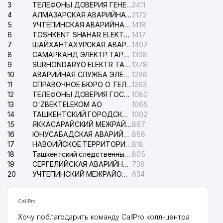
3
ТЕЛЕФОНЫ ДОВЕРИЯ ГЕНЕРАЛЬНОЙ ПРОКУРАТУРЫ РЕСПУБЛИКИ УЗБЕКИСТАН
2411
4
АЛМАЗАРСКАЯ АВАРИЙНАЯ СЛУЖБА ЭЛЕКТРОСЕТИ
2172
5
УЧТЕПИНСКАЯ АВАРИЙНАЯ СЛУЖБА ЭЛЕКТРОСЕТИ
1418
6
TOSHKENT SHAHAR ELEKTR TARMOQLARI KORXONASI АО
1417
7
ШАЙХАНТАХУРСКАЯ АВАРИЙНАЯ СЛУЖБА ЭЛЕКТРОСЕТИ
1407
8
САМАРКАНД ЭЛЕКТР ТАРМОКЛАРИ АО
1398
9
SURHONDARYO ELEKTR TARMOKLARI АО
1378
10
АВАРИЙНАЯ СЛУЖБА ЭЛЕКТРОСЕТИ ТАШКЕНТСКОГО РАЙОНА
1286
11
СПРАВОЧНОЕ БЮРО О ТЕЛЕФОНАХ ОРГАНИЗАЦИЙ г. ТАШКЕНТА
1263
12
ТЕЛЕФОНЫ ДОВЕРИЯ ГОСУДАРСТВЕННОГО ЦЕНТРА ТЕСТИРОВАНИЯ
1080
13
O'ZBEKTELEKOM АО
1065
14
ТАШКЕНТСКИЙ ГОРОДСКОЙ СУД ПО ГРАЖДАНСКИМ ДЕЛАМ
1002
15
ЯККАСАРАЙСКИЙ МЕЖРАЙОННЫЙ СУД ПО ГРАЖДАНСКИМ ДЕЛАМ
887
16
ЮНУСАБАДСКАЯ АВАРИЙНАЯ СЛУЖБА ЭЛЕКТРОСЕТИ
858
17
НАВОИЙСКОЕ ТЕРРИТОРИАЛЬНОЕ ПРЕДПРИЯТИЕ ЭЛЕКТРОСЕТИ АО
818
18
Ташкентский следственный изолятор
805
19
СЕРГЕЛИЙСКАЯ АВАРИЙНАЯ СЛУЖБА ЭЛЕКТРОСЕТИ
738
20
УЧТЕПИНСКИЙ МЕЖРАЙОННЫЙ СУД ПО ГРАЖДАНСКИМ ДЕЛАМ
634
CallPro
Хочу поблагодарить команду CallPro колл-центра