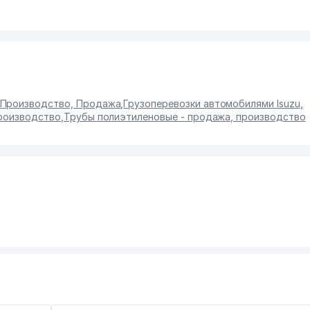
 Производство, Продажа
,
Грузоперевозки автомобилями Isuzu
,
производство
,
Трубы полиэтиленовые - продажа, производство