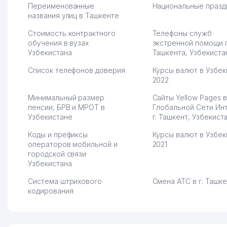
вяло. Удалось
Переименованные
Национальные празд
раскрутиться, дальше
названия улиц в Ташкенте
развиваюсь потихоньку😊
Стоимость контрактного
Телефоны служб
Hamida 03.08.2026 12:45:39
обучения в вузах
экстренной помощи 
Узбекистана
Ташкента, Узбекиста
Список телефонов доверия
Курсы валют в Узбек
2022
Минимальный размер
Сайты Yellow Pages в
пенсии, БРВ и МРОТ в
Глобальной Сети Ин
Узбекистане
г. Ташкент, Узбекист
Коды и префиксы
Курсы валют в Узбек
операторов мобильной и
2021
городской связи
Узбекистана
Система штрихового
Смена АТС в г. Ташк
кодирования