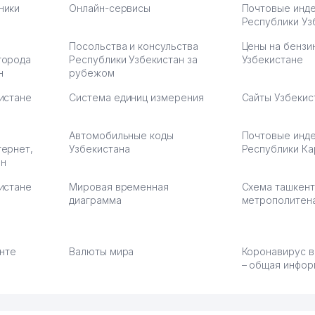
ники
Онлайн-сервисы
Почтовые инд
Республики Уз
Посольства и консульства
Цены на бензи
города
Республики Узбекистан за
Узбекистане
н
рубежом
истане
Система единиц измерения
Сайты Узбекис
Автомобильные коды
Почтовые инд
тернет,
Узбекистана
Республики Ка
ан
истане
Мировая временная
Схема ташкент
диаграмма
метрополитен
енте
Валюты мира
Коронавирус в
– общая инфор