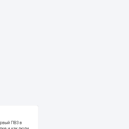
PALMA TEXTILE
рвый ПВЗ в
Yellowpages juda tez, aniq,
лке и как люди
qulay va sifatlik ishlaydi.