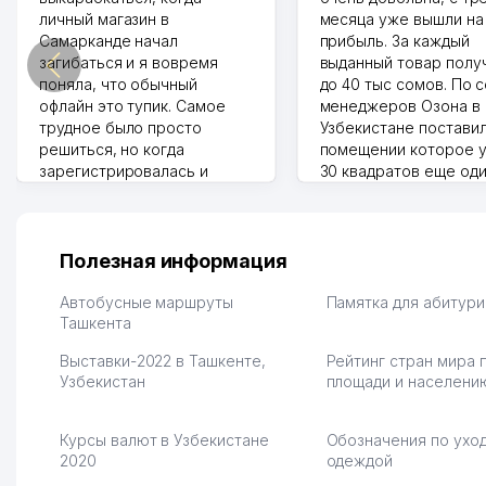
личный магазин в
месяца уже вышли на
Самарканде начал
прибыль. За каждый
загибаться и я вовремя
выданный товар полу
поняла, что обычный
до 40 тыс сомов. По 
офлайн это тупик. Самое
менеджеров Озона в
трудное было просто
Узбекистане поставил
решиться, но когда
помещении которое у
зарегистрировалась и
30 квадратов еще од
отправила первые заказы,
прилавок под второй
весь страх сразу ушел.
бизнес. Так можно и э
Площадка полностью берет
раза увеличивает выр
на себя доставку до
Второй бизнес у нас 
Полезная информация
клиентов и для одежды тут
для телефонов, стекл
хранение бесплатное
мышки и вообще все 
Автобусные маршруты
Памятка для абитур
первый год, хорошая
Ташкента
людям часто надо
экономия. Раньше боялась
Камат 31.07.2026 17:50:
Выставки-2022 в Ташкенте,
Рейтинг стран мира 
рекламы, а теперь вижу
Узбекистан
площади и населени
результаты. В последнее
время из России очень
много заказывают, а
Курсы валют в Узбекистане
Обозначения по уход
вначале только по
2020
одеждой
Узбекистану брали, но