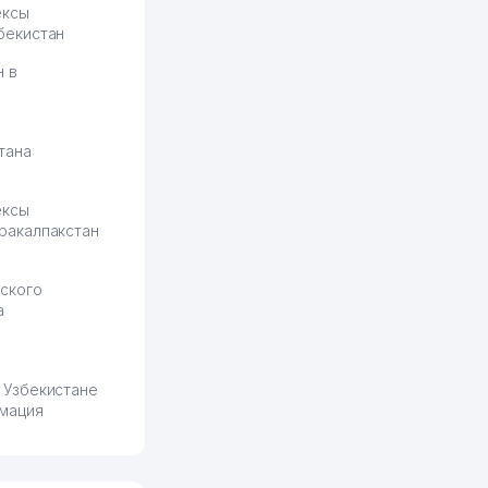
ексы
бекистан
н в
тана
ексы
ракалпакстан
ского
а
 Узбекистане
мация