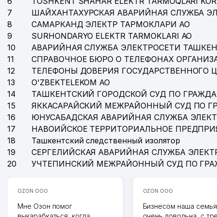
6
TOSHKENT SHAHAR ELEKTR TARMOQLARI KOR
7
ШАЙХАНТАХУРСКАЯ АВАРИЙНАЯ СЛУЖБА Э
8
САМАРКАНД ЭЛЕКТР ТАРМОКЛАРИ АО
9
SURHONDARYO ELEKTR TARMOKLARI АО
10
АВАРИЙНАЯ СЛУЖБА ЭЛЕКТРОСЕТИ ТАШКЕН
11
СПРАВОЧНОЕ БЮРО О ТЕЛЕФОНАХ ОРГАНИЗА
12
ТЕЛЕФОНЫ ДОВЕРИЯ ГОСУДАРСТВЕННОГО 
13
O'ZBEKTELEKOM АО
14
ТАШКЕНТСКИЙ ГОРОДСКОЙ СУД ПО ГРАЖД
15
ЯККАСАРАЙСКИЙ МЕЖРАЙОННЫЙ СУД ПО Г
16
ЮНУСАБАДСКАЯ АВАРИЙНАЯ СЛУЖБА ЭЛЕК
17
НАВОИЙСКОЕ ТЕРРИТОРИАЛЬНОЕ ПРЕДПРИ
18
Ташкентский следственный изолятор
19
СЕРГЕЛИЙСКАЯ АВАРИЙНАЯ СЛУЖБА ЭЛЕКТ
20
УЧТЕПИНСКИЙ МЕЖРАЙОННЫЙ СУД ПО ГР
OZON ООО
OZON ООО
Мне Озон помог
Бизнесом наша семья
выкарабкаться, когда
очень довольна, с тр