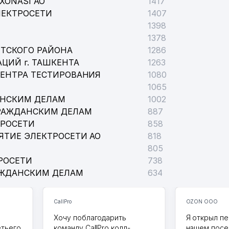
XONASI АО
1417
ЛЕКТРОСЕТИ
1407
1398
1378
ТСКОГО РАЙОНА
1286
ЦИЙ г. ТАШКЕНТА
1263
ЦЕНТРА ТЕСТИРОВАНИЯ
1080
1065
АНСКИМ ДЕЛАМ
1002
РАЖДАНСКИМ ДЕЛАМ
887
ТРОСЕТИ
858
ЯТИЕ ЭЛЕКТРОСЕТИ АО
818
805
РОСЕТИ
738
АЖДАНСКИМ ДЕЛАМ
634
CallPro
OZON ООО
Хочу поблагодарить
Я открыл пе
етьего
команду CallPro колл-
нашем посе