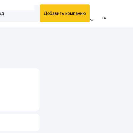
од
Добавить компанию
ru