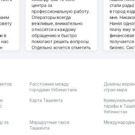
центра за
стали рады)
профессиональную работу.
в город езд
чаем
Операторы всегда
мне. Никако
совету
вежливые, внимательно
Нанял одног
относятся к каждому
плачу ему з
и в
обращению и быстро
финансовая
 нас
помогают решить вопросы.
получается
ин
Отдельно хочется отметить
бизнес. Си
грамотную речь,
сама делает
то в 2
ответственность и
Другой кон
учку.
оперативность. Благодаря
поселке вря
чехлы
их работе значительно
потому что 
а,
улучшилось качество
Озона для У
что
обслуживания клиентов.
тут у нас у
иентов
Расстояние между
Домены верхн
городами Узбекистана
Рекомендую этот колл-
стран мира
Выгодное д
36
центр как надежного
спокойное.
по
Карта Ташкента
Коммунальные
партнера для бизнеса.
Марат 27.07.
ю
тарифы в Ташк
Vip Brand 31.07.2026 11:43:39
Узбекистан
у за
Маршрутные такси
Международны
Ташкента