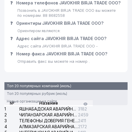
❓
Номера телефонов JAVOKHIR BIRJA TRADE ООО?
Позвонить в JAVOKHIR BIRJA TRADE ООО вы можете
по номерам: 88 8682558
❓
Ориентиры JAVOKHIR BIRJA TRADE ООО?
Ориентиром являются:
❓
Адрес сайта JAVOKHIR BIRJA TRADE ООО?
Адрес сайта JAVOKHIR BIRJA TRADE ООО -
❓
Номер факса JAVOKHIR BIRJA TRADE ООО?
Отправить факс вы можете на номер .
Топ 20 популярных компаний (июль)
Топ 20 популярных рубрик (июль)
Новые организации на сайте
№
Назвние
1
ЯШНАБАДСКАЯ АВАРИЙНАЯ СЛУЖБА ЭЛЕКТРОСЕТИ
3182
2
ЧИЛАНЗАРСКАЯ АВАРИЙНАЯ СЛУЖБА ЭЛЕКТРОСЕТИ
2459
3
ТЕЛЕФОНЫ ДОВЕРИЯ ГЕНЕРАЛЬНОЙ ПРОКУРАТУРЫ РЕСПУБЛИКИ УЗБЕКИСТАН
2411
4
АЛМАЗАРСКАЯ АВАРИЙНАЯ СЛУЖБА ЭЛЕКТРОСЕТИ
2172