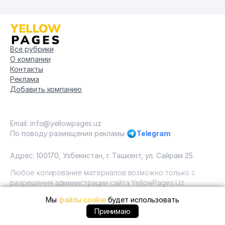
Все рубрики
О компании
Контакты
Реклама
Добавить компанию
Email: info@yellowpages.uz
По поводу размещения рекламы
Telegram
Адрес: 100170, Узбекистан, г. Ташкент, ул. Сайрам 25.
Любое копирование материалов возможно только с
разрешения администрации сайта YellowPages.Uz
Мы
файлы cookie
будет использовать
Copyright © Yellow Pages Uzbekistan, 2009 - 2026 / ООО
"Yellow Pages". Все права защищены All rights reserved.
+99888 ... позвонить
Принимаю