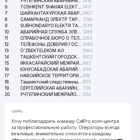
5
УЧТЕПИНСКАЯ АВАРИЙНАЯ СЛУЖБА ЭЛЕКТРОСЕТИ
1418
6
TOSHKENT SHAHAR ELEKTR TARMOQLARI KORXONASI АО
1417
7
ШАЙХАНТАХУРСКАЯ АВАРИЙНАЯ СЛУЖБА ЭЛЕКТРОСЕТИ
1407
8
САМАРКАНД ЭЛЕКТР ТАРМОКЛАРИ АО
1398
9
SURHONDARYO ELEKTR TARMOKLARI АО
1378
10
АВАРИЙНАЯ СЛУЖБА ЭЛЕКТРОСЕТИ ТАШКЕНТСКОГО РАЙОНА
1286
11
СПРАВОЧНОЕ БЮРО О ТЕЛЕФОНАХ ОРГАНИЗАЦИЙ г. ТАШКЕНТА
1263
12
ТЕЛЕФОНЫ ДОВЕРИЯ ГОСУДАРСТВЕННОГО ЦЕНТРА ТЕСТИРОВАНИЯ
1080
13
O'ZBEKTELEKOM АО
1065
14
ТАШКЕНТСКИЙ ГОРОДСКОЙ СУД ПО ГРАЖДАНСКИМ ДЕЛАМ
1002
15
ЯККАСАРАЙСКИЙ МЕЖРАЙОННЫЙ СУД ПО ГРАЖДАНСКИМ ДЕЛАМ
887
16
ЮНУСАБАДСКАЯ АВАРИЙНАЯ СЛУЖБА ЭЛЕКТРОСЕТИ
858
17
НАВОИЙСКОЕ ТЕРРИТОРИАЛЬНОЕ ПРЕДПРИЯТИЕ ЭЛЕКТРОСЕТИ АО
818
18
Ташкентский следственный изолятор
805
19
СЕРГЕЛИЙСКАЯ АВАРИЙНАЯ СЛУЖБА ЭЛЕКТРОСЕТИ
738
20
УЧТЕПИНСКИЙ МЕЖРАЙОННЫЙ СУД ПО ГРАЖДАНСКИМ ДЕЛАМ
634
CallPro
Хочу поблагодарить команду CallPro колл-центра
за профессиональную работу. Операторы всегда
вежливые, внимательно относятся к каждому
обращению и быстро помогают решить вопросы.