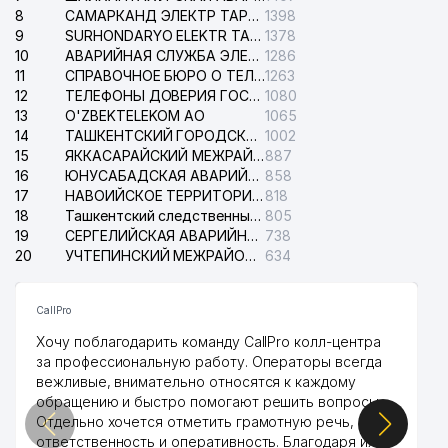
8
САМАРКАНД ЭЛЕКТР ТАРМОКЛАРИ АО
1398
9
SURHONDARYO ELEKTR TARMOKLARI АО
1378
10
АВАРИЙНАЯ СЛУЖБА ЭЛЕКТРОСЕТИ ТАШКЕНТСКОГО РАЙОНА
1286
11
СПРАВОЧНОЕ БЮРО О ТЕЛЕФОНАХ ОРГАНИЗАЦИЙ г. ТАШКЕНТА
1263
12
ТЕЛЕФОНЫ ДОВЕРИЯ ГОСУДАРСТВЕННОГО ЦЕНТРА ТЕСТИРОВАНИЯ
1080
13
O'ZBEKTELEKOM АО
1065
14
ТАШКЕНТСКИЙ ГОРОДСКОЙ СУД ПО ГРАЖДАНСКИМ ДЕЛАМ
1002
15
ЯККАСАРАЙСКИЙ МЕЖРАЙОННЫЙ СУД ПО ГРАЖДАНСКИМ ДЕЛАМ
887
16
ЮНУСАБАДСКАЯ АВАРИЙНАЯ СЛУЖБА ЭЛЕКТРОСЕТИ
858
17
НАВОИЙСКОЕ ТЕРРИТОРИАЛЬНОЕ ПРЕДПРИЯТИЕ ЭЛЕКТРОСЕТИ АО
818
18
Ташкентский следственный изолятор
805
19
СЕРГЕЛИЙСКАЯ АВАРИЙНАЯ СЛУЖБА ЭЛЕКТРОСЕТИ
738
20
УЧТЕПИНСКИЙ МЕЖРАЙОННЫЙ СУД ПО ГРАЖДАНСКИМ ДЕЛАМ
634
CallPro
Хочу поблагодарить команду CallPro колл-центра
за профессиональную работу. Операторы всегда
вежливые, внимательно относятся к каждому
обращению и быстро помогают решить вопросы.
Отдельно хочется отметить грамотную речь,
ответственность и оперативность. Благодаря их