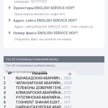
номерам: 78 7777707
❓
Ориентиры ENGLISH SERVICE НОУ?
Ориентиром являются: кафе KFC
❓
Адрес сайта ENGLISH SERVICE НОУ?
Адрес сайта ENGLISH SERVICE НОУ - inter-nation.uz
❓
Номер факса ENGLISH SERVICE НОУ?
Отправить факс вы можете на номер .
Топ 20 популярных компаний (июль)
Топ 20 популярных рубрик (июль)
Новые организации на сайте
№
Назвние
1
ЯШНАБАДСКАЯ АВАРИЙНАЯ СЛУЖБА ЭЛЕКТРОСЕТИ
3182
2
ЧИЛАНЗАРСКАЯ АВАРИЙНАЯ СЛУЖБА ЭЛЕКТРОСЕТИ
2459
3
ТЕЛЕФОНЫ ДОВЕРИЯ ГЕНЕРАЛЬНОЙ ПРОКУРАТУРЫ РЕСПУБЛИКИ УЗБЕКИСТАН
2411
4
АЛМАЗАРСКАЯ АВАРИЙНАЯ СЛУЖБА ЭЛЕКТРОСЕТИ
2172
5
УЧТЕПИНСКАЯ АВАРИЙНАЯ СЛУЖБА ЭЛЕКТРОСЕТИ
1418
6
TOSHKENT SHAHAR ELEKTR TARMOQLARI KORXONASI АО
1417
7
ШАЙХАНТАХУРСКАЯ АВАРИЙНАЯ СЛУЖБА ЭЛЕКТРОСЕТИ
1407