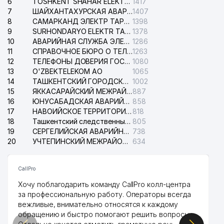
6
TOSHKENT SHAHAR ELEKTR TARMOQLARI KORXONASI АО
1417
7
ШАЙХАНТАХУРСКАЯ АВАРИЙНАЯ СЛУЖБА ЭЛЕКТРОСЕТИ
1407
8
САМАРКАНД ЭЛЕКТР ТАРМОКЛАРИ АО
1398
9
SURHONDARYO ELEKTR TARMOKLARI АО
1378
10
АВАРИЙНАЯ СЛУЖБА ЭЛЕКТРОСЕТИ ТАШКЕНТСКОГО РАЙОНА
1286
11
СПРАВОЧНОЕ БЮРО О ТЕЛЕФОНАХ ОРГАНИЗАЦИЙ г. ТАШКЕНТА
1263
12
ТЕЛЕФОНЫ ДОВЕРИЯ ГОСУДАРСТВЕННОГО ЦЕНТРА ТЕСТИРОВАНИЯ
1080
13
O'ZBEKTELEKOM АО
1065
14
ТАШКЕНТСКИЙ ГОРОДСКОЙ СУД ПО ГРАЖДАНСКИМ ДЕЛАМ
1002
15
ЯККАСАРАЙСКИЙ МЕЖРАЙОННЫЙ СУД ПО ГРАЖДАНСКИМ ДЕЛАМ
887
16
ЮНУСАБАДСКАЯ АВАРИЙНАЯ СЛУЖБА ЭЛЕКТРОСЕТИ
858
17
НАВОИЙСКОЕ ТЕРРИТОРИАЛЬНОЕ ПРЕДПРИЯТИЕ ЭЛЕКТРОСЕТИ АО
818
18
Ташкентский следственный изолятор
805
19
СЕРГЕЛИЙСКАЯ АВАРИЙНАЯ СЛУЖБА ЭЛЕКТРОСЕТИ
738
20
УЧТЕПИНСКИЙ МЕЖРАЙОННЫЙ СУД ПО ГРАЖДАНСКИМ ДЕЛАМ
634
CallPro
Хочу поблагодарить команду CallPro колл-центра
за профессиональную работу. Операторы всегда
вежливые, внимательно относятся к каждому
обращению и быстро помогают решить вопросы.