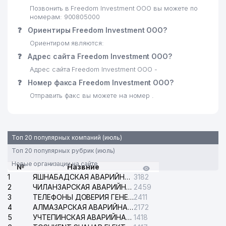
Позвонить в Freedom Investment ООО вы можете по
номерам: 900805000
❓
Ориентиры Freedom Investment ООО?
Ориентиром являются:
❓
Адрес сайта Freedom Investment ООО?
Адрес сайта Freedom Investment ООО -
❓
Номер факса Freedom Investment ООО?
Отправить факс вы можете на номер .
Топ 20 популярных компаний (июль)
Топ 20 популярных рубрик (июль)
Новые организации на сайте
№
Назвние
1
ЯШНАБАДСКАЯ АВАРИЙНАЯ СЛУЖБА ЭЛЕКТРОСЕТИ
3182
2
ЧИЛАНЗАРСКАЯ АВАРИЙНАЯ СЛУЖБА ЭЛЕКТРОСЕТИ
2459
3
ТЕЛЕФОНЫ ДОВЕРИЯ ГЕНЕРАЛЬНОЙ ПРОКУРАТУРЫ РЕСПУБЛИКИ УЗБЕКИСТАН
2411
4
АЛМАЗАРСКАЯ АВАРИЙНАЯ СЛУЖБА ЭЛЕКТРОСЕТИ
2172
5
УЧТЕПИНСКАЯ АВАРИЙНАЯ СЛУЖБА ЭЛЕКТРОСЕТИ
1418