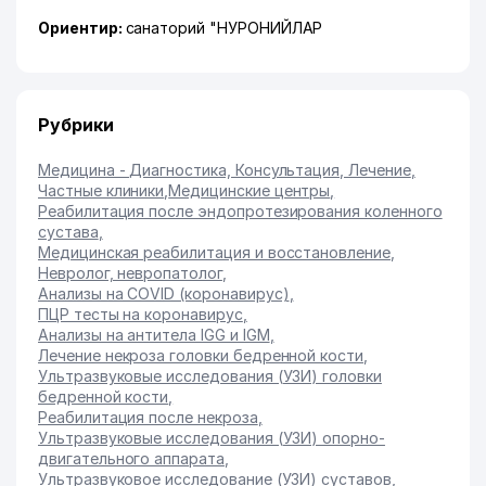
Ориентир:
санаторий "НУРОНИЙЛАР
Рубрики
Медицина - Диагностика, Консультация, Лечение
,
Частные клиники
,
Медицинские центры
,
Реабилитация после эндопротезирования коленного
сустава
,
Медицинская реабилитация и восстановление
,
Невролог, невропатолог
,
Анализы на COVID (коронавирус)
,
ПЦР тесты на коронавирус
,
Анализы на антитела IGG и IGM
,
Лечение некроза головки бедренной кости
,
Ультразвуковые исследования (УЗИ) головки
бедренной кости
,
Реабилитация после некроза
,
Ультразвуковые исследования (УЗИ) опорно-
двигательного аппарата
,
Ультразвуковое исследование (УЗИ) суставов
,