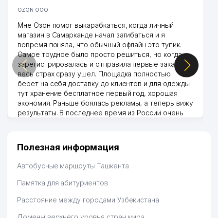
OZON ООО
Мне Озон помог выкарабкаться, когда личный
магазин в Самарканде начал загибаться и я
вовремя поняла, что обычный офлайн это тупик.
Самое трудное было просто решиться, но когда
зарегистрировалась и отправила первые заказы,
весь страх сразу ушел. Площадка полностью
берет на себя доставку до клиентов и для одежды
тут хранение бесплатное первый год, хорошая
экономия. Раньше боялась рекламы, а теперь вижу
результаты. В последнее время из России очень
много заказывают, а вначале только по
Узбекистану брали, но вяло. Удалось раскрутиться,
дальше развиваюсь потихоньку😊
Полезная информация
Hamida 03.08.2026 12:45:39
Автобусные маршруты Ташкента
Памятка для абитуриентов
Расстояние между городами Узбекистана
Домены верхнего уровня стран мира