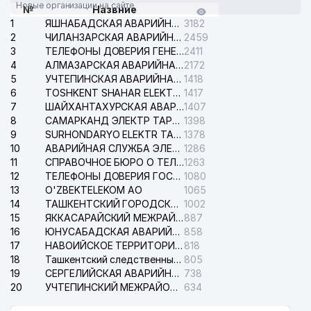
Новые организации на сайте
№
Назвние
1
ЯШНАБАДСКАЯ АВАРИЙНАЯ СЛУЖБА ЭЛЕКТРОСЕТИ
3182
2
ЧИЛАНЗАРСКАЯ АВАРИЙНАЯ СЛУЖБА ЭЛЕКТРОСЕТИ
2459
3
ТЕЛЕФОНЫ ДОВЕРИЯ ГЕНЕРАЛЬНОЙ ПРОКУРАТУРЫ РЕСПУБЛИКИ УЗБЕКИСТАН
2411
4
АЛМАЗАРСКАЯ АВАРИЙНАЯ СЛУЖБА ЭЛЕКТРОСЕТИ
2172
5
УЧТЕПИНСКАЯ АВАРИЙНАЯ СЛУЖБА ЭЛЕКТРОСЕТИ
1418
6
TOSHKENT SHAHAR ELEKTR TARMOQLARI KORXONASI АО
1417
7
ШАЙХАНТАХУРСКАЯ АВАРИЙНАЯ СЛУЖБА ЭЛЕКТРОСЕТИ
1407
8
САМАРКАНД ЭЛЕКТР ТАРМОКЛАРИ АО
1398
9
SURHONDARYO ELEKTR TARMOKLARI АО
1378
10
АВАРИЙНАЯ СЛУЖБА ЭЛЕКТРОСЕТИ ТАШКЕНТСКОГО РАЙОНА
1286
11
СПРАВОЧНОЕ БЮРО О ТЕЛЕФОНАХ ОРГАНИЗАЦИЙ г. ТАШКЕНТА
1263
12
ТЕЛЕФОНЫ ДОВЕРИЯ ГОСУДАРСТВЕННОГО ЦЕНТРА ТЕСТИРОВАНИЯ
1080
13
O'ZBEKTELEKOM АО
1065
14
ТАШКЕНТСКИЙ ГОРОДСКОЙ СУД ПО ГРАЖДАНСКИМ ДЕЛАМ
1002
15
ЯККАСАРАЙСКИЙ МЕЖРАЙОННЫЙ СУД ПО ГРАЖДАНСКИМ ДЕЛАМ
887
16
ЮНУСАБАДСКАЯ АВАРИЙНАЯ СЛУЖБА ЭЛЕКТРОСЕТИ
858
17
НАВОИЙСКОЕ ТЕРРИТОРИАЛЬНОЕ ПРЕДПРИЯТИЕ ЭЛЕКТРОСЕТИ АО
818
18
Ташкентский следственный изолятор
805
19
СЕРГЕЛИЙСКАЯ АВАРИЙНАЯ СЛУЖБА ЭЛЕКТРОСЕТИ
738
20
УЧТЕПИНСКИЙ МЕЖРАЙОННЫЙ СУД ПО ГРАЖДАНСКИМ ДЕЛАМ
634