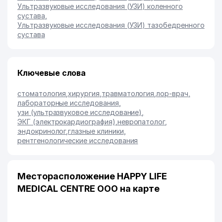
Ультразвуковые исследования (УЗИ) коленного
сустава
,
Ультразвуковые исследования (УЗИ) тазобедренного
сустава
Ключевые слова
стоматология
,
хирургия
,
травматология
,
лор-врач
,
лабораторные исследования
,
узи (ультразвуковое исследование)
,
ЭКГ (электрокардиография)
,
невропатолог
,
эндокринолог
,
глазные клиники
,
рентгенологические исследования
Месторасположение HAPPY LIFE
MEDICAL CENTRE ООО на карте