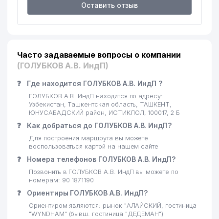
Оставить отзыв
Часто задаваемые вопросы о компании
(ГОЛУБКОВ А.В. ИндП)
❓
Где находится ГОЛУБКОВ А.В. ИндП ?
ГОЛУБКОВ А.В. ИндП находится по адресу:
Узбекистан, Ташкентская область, ТАШКЕНТ,
ЮНУСАБАДСКИЙ район, ИСТИКЛОЛ, 100017, 2 Б
❓
Как добраться до ГОЛУБКОВ А.В. ИндП?
Для построения маршрута вы можете
воспользоваться картой на нашем сайте
❓
Номера телефонов ГОЛУБКОВ А.В. ИндП?
Позвонить в ГОЛУБКОВ А.В. ИндП вы можете по
номерам: 90 1871190
❓
Ориентиры ГОЛУБКОВ А.В. ИндП?
Ориентиром являются: рынок "АЛАЙСКИЙ, гостиница
"WYNDHAM" (бывш. гостиница "ДЕДЕМАН")