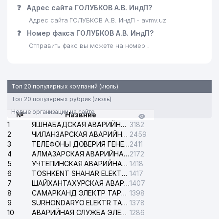
❓
Адрес сайта ГОЛУБКОВ А.В. ИндП?
Адрес сайта ГОЛУБКОВ А.В. ИндП - avmv.uz
❓
Номер факса ГОЛУБКОВ А.В. ИндП?
Отправить факс вы можете на номер .
Топ 20 популярных компаний (июль)
Топ 20 популярных рубрик (июль)
Новые организации на сайте
№
Назвние
1
ЯШНАБАДСКАЯ АВАРИЙНАЯ СЛУЖБА ЭЛЕКТРОСЕТИ
3182
2
ЧИЛАНЗАРСКАЯ АВАРИЙНАЯ СЛУЖБА ЭЛЕКТРОСЕТИ
2459
3
ТЕЛЕФОНЫ ДОВЕРИЯ ГЕНЕРАЛЬНОЙ ПРОКУРАТУРЫ РЕСПУБЛИКИ УЗБЕКИСТАН
2411
4
АЛМАЗАРСКАЯ АВАРИЙНАЯ СЛУЖБА ЭЛЕКТРОСЕТИ
2172
5
УЧТЕПИНСКАЯ АВАРИЙНАЯ СЛУЖБА ЭЛЕКТРОСЕТИ
1418
6
TOSHKENT SHAHAR ELEKTR TARMOQLARI KORXONASI АО
1417
7
ШАЙХАНТАХУРСКАЯ АВАРИЙНАЯ СЛУЖБА ЭЛЕКТРОСЕТИ
1407
8
САМАРКАНД ЭЛЕКТР ТАРМОКЛАРИ АО
1398
9
SURHONDARYO ELEKTR TARMOKLARI АО
1378
10
АВАРИЙНАЯ СЛУЖБА ЭЛЕКТРОСЕТИ ТАШКЕНТСКОГО РАЙОНА
1286