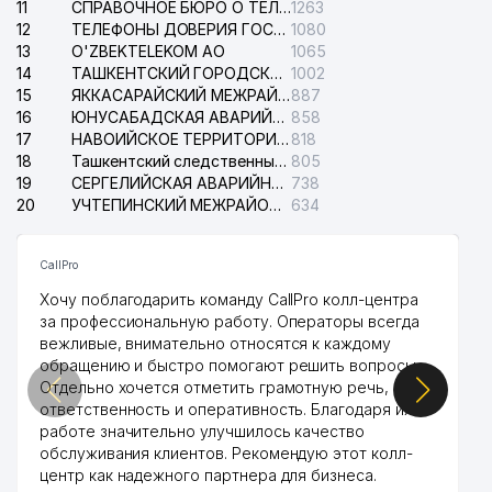
11
СПРАВОЧНОЕ БЮРО О ТЕЛЕФОНАХ ОРГАНИЗАЦИЙ г. ТАШКЕНТА
1263
12
ТЕЛЕФОНЫ ДОВЕРИЯ ГОСУДАРСТВЕННОГО ЦЕНТРА ТЕСТИРОВАНИЯ
1080
13
O'ZBEKTELEKOM АО
1065
14
ТАШКЕНТСКИЙ ГОРОДСКОЙ СУД ПО ГРАЖДАНСКИМ ДЕЛАМ
1002
15
ЯККАСАРАЙСКИЙ МЕЖРАЙОННЫЙ СУД ПО ГРАЖДАНСКИМ ДЕЛАМ
887
16
ЮНУСАБАДСКАЯ АВАРИЙНАЯ СЛУЖБА ЭЛЕКТРОСЕТИ
858
17
НАВОИЙСКОЕ ТЕРРИТОРИАЛЬНОЕ ПРЕДПРИЯТИЕ ЭЛЕКТРОСЕТИ АО
818
18
Ташкентский следственный изолятор
805
19
СЕРГЕЛИЙСКАЯ АВАРИЙНАЯ СЛУЖБА ЭЛЕКТРОСЕТИ
738
20
УЧТЕПИНСКИЙ МЕЖРАЙОННЫЙ СУД ПО ГРАЖДАНСКИМ ДЕЛАМ
634
CallPro
Хочу поблагодарить команду CallPro колл-центра
за профессиональную работу. Операторы всегда
вежливые, внимательно относятся к каждому
обращению и быстро помогают решить вопросы.
Отдельно хочется отметить грамотную речь,
ответственность и оперативность. Благодаря их
работе значительно улучшилось качество
обслуживания клиентов. Рекомендую этот колл-
центр как надежного партнера для бизнеса.