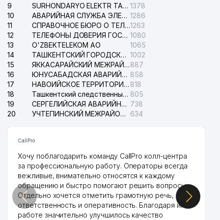
9
SURHONDARYO ELEKTR TARMOKLARI АО
1378
10
АВАРИЙНАЯ СЛУЖБА ЭЛЕКТРОСЕТИ ТАШКЕНТСКОГО РАЙОНА
1286
11
СПРАВОЧНОЕ БЮРО О ТЕЛЕФОНАХ ОРГАНИЗАЦИЙ г. ТАШКЕНТА
1263
12
ТЕЛЕФОНЫ ДОВЕРИЯ ГОСУДАРСТВЕННОГО ЦЕНТРА ТЕСТИРОВАНИЯ
1080
13
O'ZBEKTELEKOM АО
1065
14
ТАШКЕНТСКИЙ ГОРОДСКОЙ СУД ПО ГРАЖДАНСКИМ ДЕЛАМ
1002
15
ЯККАСАРАЙСКИЙ МЕЖРАЙОННЫЙ СУД ПО ГРАЖДАНСКИМ ДЕЛАМ
887
16
ЮНУСАБАДСКАЯ АВАРИЙНАЯ СЛУЖБА ЭЛЕКТРОСЕТИ
858
17
НАВОИЙСКОЕ ТЕРРИТОРИАЛЬНОЕ ПРЕДПРИЯТИЕ ЭЛЕКТРОСЕТИ АО
818
18
Ташкентский следственный изолятор
805
19
СЕРГЕЛИЙСКАЯ АВАРИЙНАЯ СЛУЖБА ЭЛЕКТРОСЕТИ
738
20
УЧТЕПИНСКИЙ МЕЖРАЙОННЫЙ СУД ПО ГРАЖДАНСКИМ ДЕЛАМ
634
CallPro
Хочу поблагодарить команду CallPro колл-центра
за профессиональную работу. Операторы всегда
вежливые, внимательно относятся к каждому
обращению и быстро помогают решить вопросы.
Отдельно хочется отметить грамотную речь,
ответственность и оперативность. Благодаря их
работе значительно улучшилось качество