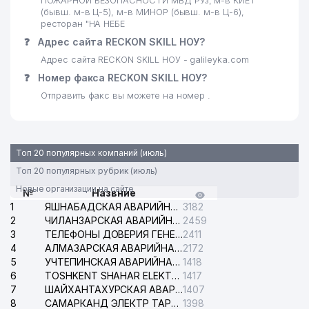
ПОЖАРНОЙ БЕЗОПАСНОСТИ МВД РУз, м-в КИЁТ
(бывш. м-в Ц-5), м-в МИНОР (бывш. м-в Ц-6),
ресторан "НА НЕБЕ
❓
Адрес сайта RECKON SKILL НОУ?
Адрес сайта RECKON SKILL НОУ - galileyka.com
❓
Номер факса RECKON SKILL НОУ?
Отправить факс вы можете на номер .
Топ 20 популярных компаний (июль)
Топ 20 популярных рубрик (июль)
Новые организации на сайте
№
Назвние
1
ЯШНАБАДСКАЯ АВАРИЙНАЯ СЛУЖБА ЭЛЕКТРОСЕТИ
3182
2
ЧИЛАНЗАРСКАЯ АВАРИЙНАЯ СЛУЖБА ЭЛЕКТРОСЕТИ
2459
3
ТЕЛЕФОНЫ ДОВЕРИЯ ГЕНЕРАЛЬНОЙ ПРОКУРАТУРЫ РЕСПУБЛИКИ УЗБЕКИСТАН
2411
4
АЛМАЗАРСКАЯ АВАРИЙНАЯ СЛУЖБА ЭЛЕКТРОСЕТИ
2172
5
УЧТЕПИНСКАЯ АВАРИЙНАЯ СЛУЖБА ЭЛЕКТРОСЕТИ
1418
6
TOSHKENT SHAHAR ELEKTR TARMOQLARI KORXONASI АО
1417
7
ШАЙХАНТАХУРСКАЯ АВАРИЙНАЯ СЛУЖБА ЭЛЕКТРОСЕТИ
1407
8
САМАРКАНД ЭЛЕКТР ТАРМОКЛАРИ АО
1398