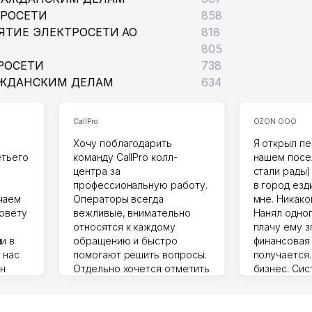
ТРОСЕТИ
858
ЯТИЕ ЭЛЕКТРОСЕТИ АО
818
805
РОСЕТИ
738
АЖДАНСКИМ ДЕЛАМ
634
CallPro
OZON ООО
Хочу поблагодарить
Я открыл пе
етьего
команду CallPro колл-
нашем посе
центра за
стали рады)
профессиональную работу.
в город езд
чаем
Операторы всегда
мне. Никако
совету
вежливые, внимательно
Нанял одног
относятся к каждому
плачу ему з
и в
обращению и быстро
финансовая
 нас
помогают решить вопросы.
получается
ин
Отдельно хочется отметить
бизнес. Си
грамотную речь,
сама делает
то в 2
ответственность и
Другой кон
учку.
оперативность. Благодаря
поселке вря