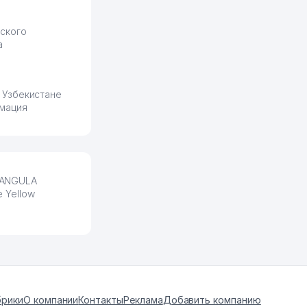
ского
а
 Узбекистане
мация
FRANGULA
 Yellow
брики
О компании
Контакты
Реклама
Добавить компанию