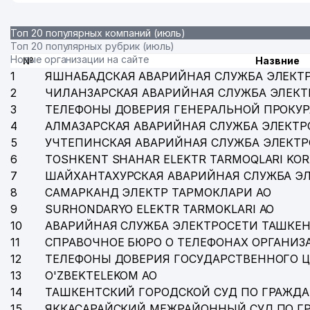
Топ 20 популярных компаний (июль)
Топ 20 популярных рубрик (июль)
Новые организации на сайте
№
Назвние
1
ЯШНАБАДСКАЯ АВАРИЙНАЯ СЛУЖБА ЭЛЕКТ
2
ЧИЛАНЗАРСКАЯ АВАРИЙНАЯ СЛУЖБА ЭЛЕКТ
3
ТЕЛЕФОНЫ ДОВЕРИЯ ГЕНЕРАЛЬНОЙ ПРОКУР
4
АЛМАЗАРСКАЯ АВАРИЙНАЯ СЛУЖБА ЭЛЕКТР
5
УЧТЕПИНСКАЯ АВАРИЙНАЯ СЛУЖБА ЭЛЕКТ
6
TOSHKENT SHAHAR ELEKTR TARMOQLARI KOR
7
ШАЙХАНТАХУРСКАЯ АВАРИЙНАЯ СЛУЖБА Э
8
САМАРКАНД ЭЛЕКТР ТАРМОКЛАРИ АО
9
SURHONDARYO ELEKTR TARMOKLARI АО
10
АВАРИЙНАЯ СЛУЖБА ЭЛЕКТРОСЕТИ ТАШКЕН
11
СПРАВОЧНОЕ БЮРО О ТЕЛЕФОНАХ ОРГАНИЗА
12
ТЕЛЕФОНЫ ДОВЕРИЯ ГОСУДАРСТВЕННОГО 
13
O'ZBEKTELEKOM АО
14
ТАШКЕНТСКИЙ ГОРОДСКОЙ СУД ПО ГРАЖД
15
ЯККАСАРАЙСКИЙ МЕЖРАЙОННЫЙ СУД ПО Г