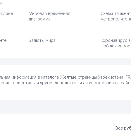
ан
истане
Мировая временная
Схема ташкент
диаграмма
метрополитен
енте
Валюты мира
Коронавирус в
– общая инфор
альная информация в каталоге Желтые страницы Узбекистана. 
ожение, ориентиры и другая дополнительная информация на сайте
Все ру