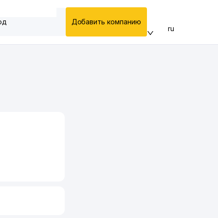
од
Добавить компанию
ru