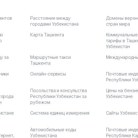
чехлы
их работе значительно
потому что 
а,
улучшилось качество
Озона для У
что
обслуживания клиентов.
тут у нас у
иентов
Расстояние между
Домены верхн
городами Узбекистана
Рекомендую этот колл-
стран мира
Выгодное д
36
центр как надежного
спокойное.
по
Карта Ташкента
Коммунальные
партнера для бизнеса.
Марат 27.07.
ю
тарифы в Ташк
Vip Brand 31.07.2026 11:43:39
Узбекистан
у за
Маршрутные такси
Международны
Ташкента
ники
Онлайн-сервисы
Почтовые инд
Республики Уз
Посольства и консульства
Цены на бензи
города
Республики Узбекистан за
Узбекистане
н
рубежом
истане
Система единиц измерения
Сайты Узбекис
Автомобильные коды
Почтовые инд
тернет,
Узбекистана
Республики Ка