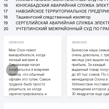
16
ЮНУСАБАДСКАЯ АВАРИЙНАЯ СЛУЖБА ЭЛЕК
17
НАВОИЙСКОЕ ТЕРРИТОРИАЛЬНОЕ ПРЕДПРИ
18
Ташкентский следственный изолятор
19
СЕРГЕЛИЙСКАЯ АВАРИЙНАЯ СЛУЖБА ЭЛЕКТ
20
УЧТЕПИНСКИЙ МЕЖРАЙОННЫЙ СУД ПО ГР
OZON ООО
OZON ООО
Мне Озон помог
Бизнесом наша семья
выкарабкаться, когда
очень довольна, с тр
личный магазин в
месяца уже вышли на
Самарканде начал
прибыль. За каждый
загибаться и я вовремя
выданный товар полу
поняла, что обычный
до 40 тыс сомов. По 
офлайн это тупик. Самое
менеджеров Озона в
трудное было просто
Узбекистане поставил
решиться, но когда
помещении которое у
зарегистрировалась и
30 квадратов еще од
отправила первые заказы,
прилавок под второй
весь страх сразу ушел.
бизнес. Так можно и э
Площадка полностью берет
раза увеличивает выр