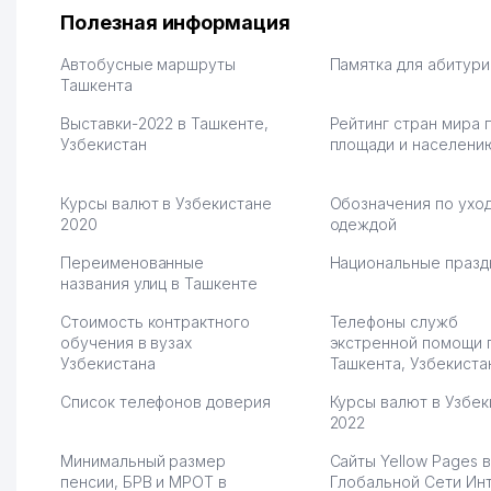
на себя доставку до
Второй бизнес у нас 
Полезная информация
клиентов и для одежды тут
для телефонов, стекл
хранение бесплатное
мышки и вообще все 
Автобусные маршруты
Памятка для абитур
первый год, хорошая
Ташкента
людям часто надо
экономия. Раньше боялась
Камат 31.07.2026 17:50:
Выставки-2022 в Ташкенте,
Рейтинг стран мира 
рекламы, а теперь вижу
Узбекистан
площади и населени
результаты. В последнее
время из России очень
много заказывают, а
Курсы валют в Узбекистане
Обозначения по уход
вначале только по
2020
одеждой
Узбекистану брали, но
вяло. Удалось
Переименованные
Национальные празд
раскрутиться, дальше
названия улиц в Ташкенте
развиваюсь потихоньку😊
Стоимость контрактного
Телефоны служб
Hamida 03.08.2026 12:45:39
обучения в вузах
экстренной помощи 
Узбекистана
Ташкента, Узбекиста
Список телефонов доверия
Курсы валют в Узбек
2022
Минимальный размер
Сайты Yellow Pages в
пенсии, БРВ и МРОТ в
Глобальной Сети Ин