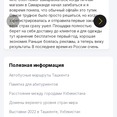
магазин в Самарканде начал загибаться и я
вовремя поняла, что обычный офлайн это тупик.
Самое трудное было просто решиться, но когда
зарегистрировалась и отправила первые заказы,
весь страх сразу ушел. Площадка полностью
берет на себя доставку до клиентов и для одежды
тут хранение бесплатное первый год, хорошая
экономия. Раньше боялась рекламы, а теперь вижу
результаты. В последнее время из России очень
много заказывают, а вначале только по
Узбекистану брали, но вяло. Удалось раскрутиться,
дальше развиваюсь потихоньку😊
Полезная информация
Hamida 03.08.2026 12:45:39
Автобусные маршруты Ташкента
Памятка для абитуриентов
Расстояние между городами Узбекистана
Домены верхнего уровня стран мира
Выставки-2022 в Ташкенте, Узбекистан