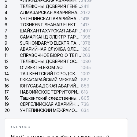
2
ЧИЛАНЗАРСКАЯ АВАРИЙНАЯ СЛУЖБА ЭЛЕКТРОСЕТИ
2459
3
ТЕЛЕФОНЫ ДОВЕРИЯ ГЕНЕРАЛЬНОЙ ПРОКУРАТУРЫ РЕСПУБЛИКИ УЗБЕКИСТАН
2411
4
АЛМАЗАРСКАЯ АВАРИЙНАЯ СЛУЖБА ЭЛЕКТРОСЕТИ
2172
5
УЧТЕПИНСКАЯ АВАРИЙНАЯ СЛУЖБА ЭЛЕКТРОСЕТИ
1418
6
TOSHKENT SHAHAR ELEKTR TARMOQLARI KORXONASI АО
1417
7
ШАЙХАНТАХУРСКАЯ АВАРИЙНАЯ СЛУЖБА ЭЛЕКТРОСЕТИ
1407
8
САМАРКАНД ЭЛЕКТР ТАРМОКЛАРИ АО
1398
9
SURHONDARYO ELEKTR TARMOKLARI АО
1378
10
АВАРИЙНАЯ СЛУЖБА ЭЛЕКТРОСЕТИ ТАШКЕНТСКОГО РАЙОНА
1286
11
СПРАВОЧНОЕ БЮРО О ТЕЛЕФОНАХ ОРГАНИЗАЦИЙ г. ТАШКЕНТА
1263
12
ТЕЛЕФОНЫ ДОВЕРИЯ ГОСУДАРСТВЕННОГО ЦЕНТРА ТЕСТИРОВАНИЯ
1080
13
O'ZBEKTELEKOM АО
1065
14
ТАШКЕНТСКИЙ ГОРОДСКОЙ СУД ПО ГРАЖДАНСКИМ ДЕЛАМ
1002
15
ЯККАСАРАЙСКИЙ МЕЖРАЙОННЫЙ СУД ПО ГРАЖДАНСКИМ ДЕЛАМ
887
16
ЮНУСАБАДСКАЯ АВАРИЙНАЯ СЛУЖБА ЭЛЕКТРОСЕТИ
858
17
НАВОИЙСКОЕ ТЕРРИТОРИАЛЬНОЕ ПРЕДПРИЯТИЕ ЭЛЕКТРОСЕТИ АО
818
18
Ташкентский следственный изолятор
805
19
СЕРГЕЛИЙСКАЯ АВАРИЙНАЯ СЛУЖБА ЭЛЕКТРОСЕТИ
738
20
УЧТЕПИНСКИЙ МЕЖРАЙОННЫЙ СУД ПО ГРАЖДАНСКИМ ДЕЛАМ
634
OZON ООО
Мне Озон помог выкарабкаться, когда личный