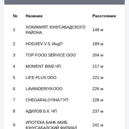
№
Назвние
Расстояние
ХОКИМИЯТ ЮНУСАБАДСКОГО
1
148 м
РАЙОНА
2
HODJIEV V.S. ИндП
189 м
3
TOP FOOD SERVICE ООО
204 м
4
MOMENT BIND ЧП
217 м
5
LIFE-PLUS ООО
221 м
6
LAVANDERIYA ООО
226 м
7
CHEGARALOYIHA ГУП
228 м
8
АДИЛОВ Б.К. ЧП
237 м
ИПОТЕКА БАНК АКИБ
9
242 м
ЮНУСАБАДСКИЙ ФИЛИАЛ