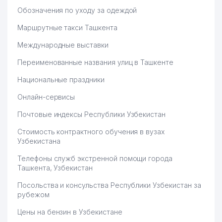
58
AIR-PROM-TECHNOLOGY ООО
598 м
Обозначения по уходу за одеждой
АКАН УЗБЕКСКО-ТУРЕЦКОЕ
Маршрутные такси Ташкента
59
644 м
СП ООО
Международные выставки
60
HAYOT-NASHR ООО
694 м
Переименованные названия улиц в Ташкенте
61
MAXSUSTEXTIZIM ГУП
699 м
Национальные праздники
ЦЕНТР
Онлайн-сервисы
62
ГИДРОМЕТЕОРОЛОГИЧЕСКОЙ
709 м
СЛУЖБЫ (УЗГИДРОМЕТ)
Почтовые индексы Республики Узбекистан
63
МАХКАМОВ Б.М. ИндП
738 м
Стоимость контрактного обучения в вузах
Узбекистана
64
SARKOR TELECOM СП ООО
740 м
Телефоны служб экстренной помощи города
Ташкента, Узбекистан
65
ERNEST-HOLDING ООО
761 м
Посольства и консульства Республики Узбекистан за
66
УЗБЕКСКО-ЯПОНСКИЙ ЦЕНТР
762 м
рубежом
67
ARTE LANGO ООО
769 м
Цены на бензин в Узбекистане