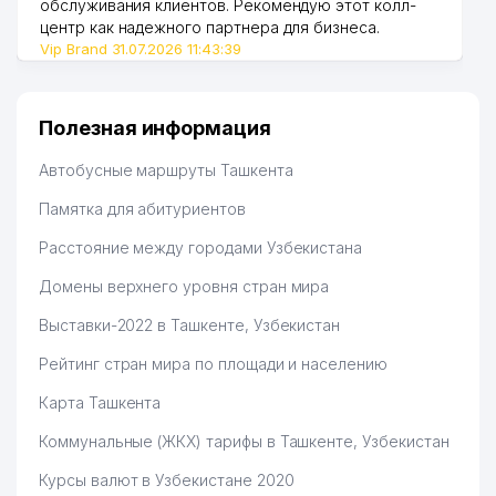
обслуживания клиентов. Рекомендую этот колл-
48
BRIZ-VAM ООО ПКП
519 м
центр как надежного партнера для бизнеса.
Vip Brand 31.07.2026 11:43:39
49
ALEKSA POLIGRAFIYA ЧП
524 м
50
MUQARNAS CLINIC ООО
535 м
Полезная информация
51
ISKRATEL TASHKENT ООО
539 м
Автобусные маршруты Ташкента
52
ATOMIC SYSTEMS ООО
540 м
Памятка для абитуриентов
INTER INVESTMENT
53
543 м
Расстояние между городами Узбекистана
CONSULTING ООО
Домены верхнего уровня стран мира
METEOINFOSISTEM
54
ИНФОРМАЦИОННО-
551 м
Выставки-2022 в Ташкенте, Узбекистан
ТЕХНИЧЕСКОЕ УПРАВЛЕНИЕ
Рейтинг стран мира по площади и населению
55
HENTEK SERVICE ООО
554 м
Карта Ташкента
56
TIB STANDART SERVIS ООО
564 м
Коммунальные (ЖКХ) тарифы в Ташкенте, Узбекистан
57
ORZU TRAVEL ООО
594 м
Курсы валют в Узбекистане 2020