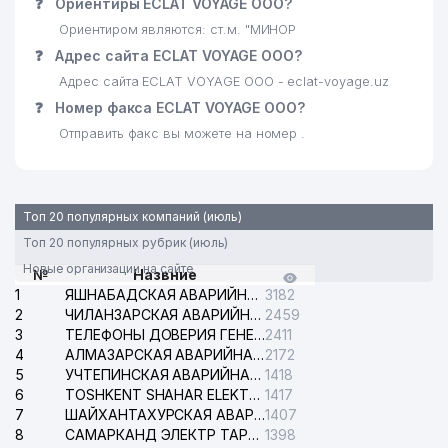
❓
Ориентиры ECLAT VOYAGE ООО?
29
GENERAL LESSON ООО
361 м
Ориентиром являются: ст.м. "МИНОР
30
DEPO-INVEST-TRAST ООО
361 м
❓
Адрес сайта ECLAT VOYAGE ООО?
Адрес сайта ECLAT VOYAGE ООО - eclat-voyage.uz
ICARDA
31
364 м
❓
Номер факса ECLAT VOYAGE ООО?
ПРЕДСТАВИТЕЛЬСТВО
Отправить факс вы можете на номер .
KAPITAL SUG'URTA АО
32
366 м
ЮНУСАБАДСКИЙ ФИЛИАЛ
33
MANSOUR PLYUS ООО
378 м
Топ 20 популярных компаний (июль)
Топ 20 популярных рубрик (июль)
34
GAZON MARKAZI ООО
390 м
Новые организации на сайте
№
Назвние
35
ALFAKOM ЧП
392 м
1
ЯШНАБАДСКАЯ АВАРИЙНАЯ СЛУЖБА ЭЛЕКТРОСЕТИ
3182
2
ЧИЛАНЗАРСКАЯ АВАРИЙНАЯ СЛУЖБА ЭЛЕКТРОСЕТИ
2459
36
ROVER TOUR TRAVEL ООО
425 м
3
ТЕЛЕФОНЫ ДОВЕРИЯ ГЕНЕРАЛЬНОЙ ПРОКУРАТУРЫ РЕСПУБЛИКИ УЗБЕКИСТАН
2411
4
АЛМАЗАРСКАЯ АВАРИЙНАЯ СЛУЖБА ЭЛЕКТРОСЕТИ
2172
37
XASANOVA M. R. ИндП
434 м
5
УЧТЕПИНСКАЯ АВАРИЙНАЯ СЛУЖБА ЭЛЕКТРОСЕТИ
1418
6
TOSHKENT SHAHAR ELEKTR TARMOQLARI KORXONASI АО
1417
38
TAFAKKUR CHARXPALAGI НОУ
436 м
7
ШАЙХАНТАХУРСКАЯ АВАРИЙНАЯ СЛУЖБА ЭЛЕКТРОСЕТИ
1407
8
САМАРКАНД ЭЛЕКТР ТАРМОКЛАРИ АО
1398
39
AZIZ TEXNO ООО
437 м