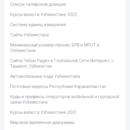
ВСЕМИРНЫЙ БАНК
Список телефонов доверия
68
772 м
ПРЕДСТАВИТЕЛЬСТВО
Курсы валют в Узбекистане 2022
IBM EAST EUROPE/ASIA LLC
69
788 м
Система единиц измерения
ПРЕДСТАВИТЕЛЬСТВО
Сайты Узбекистана
YUSUPOV NURMUXAMMAD
70
794 м
SABIROVICH ИндП
Минимальный размер пенсии, БРВ и МРОТ в
Узбекистане
EXPRESS BUSINESS
71
798 м
RESOURCE ООО
Сайты Yellow Pages в Глобальной Сети Интернет, г.
Ташкент, Узбекистан
72
TECHMAN ООО
799 м
Автомобильные коды Узбекистана
73
DELOVOY GOROD РПК
806 м
Почтовые индексы Республики Каракалпакстан
74
TAIBA LEASING ИП ООО
806 м
Коды и префиксы операторов мобильной и городской
связи Узбекистана
75
SILA SVETA ЧП
811 м
Курсы валют в Узбекистане 2021
JICA ЯПОНСКОЕ АГЕНТСТВО
МЕЖДУНАРОДНОГО
Мировая временная диаграмма
76
817 м
СОТРУДНИЧЕСТВА