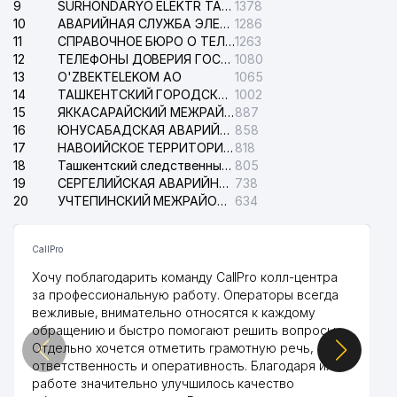
9
SURHONDARYO ELEKTR TARMOKLARI АО
1378
10
АВАРИЙНАЯ СЛУЖБА ЭЛЕКТРОСЕТИ ТАШКЕНТСКОГО РАЙОНА
1286
40
DUPLEX TEL ООО
437 м
11
СПРАВОЧНОЕ БЮРО О ТЕЛЕФОНАХ ОРГАНИЗАЦИЙ г. ТАШКЕНТА
1263
12
ТЕЛЕФОНЫ ДОВЕРИЯ ГОСУДАРСТВЕННОГО ЦЕНТРА ТЕСТИРОВАНИЯ
1080
41
REAL RESPECT GROUP ООО
441 м
13
O'ZBEKTELEKOM АО
1065
14
ТАШКЕНТСКИЙ ГОРОДСКОЙ СУД ПО ГРАЖДАНСКИМ ДЕЛАМ
1002
ITOCHU CORPORATION
42
444 м
15
ЯККАСАРАЙСКИЙ МЕЖРАЙОННЫЙ СУД ПО ГРАЖДАНСКИМ ДЕЛАМ
887
ПРЕДСТАВИТЕЛЬСТВО
16
ЮНУСАБАДСКАЯ АВАРИЙНАЯ СЛУЖБА ЭЛЕКТРОСЕТИ
858
17
НАВОИЙСКОЕ ТЕРРИТОРИАЛЬНОЕ ПРЕДПРИЯТИЕ ЭЛЕКТРОСЕТИ АО
818
43
BARS ССС ООО
462 м
18
Ташкентский следственный изолятор
805
19
СЕРГЕЛИЙСКАЯ АВАРИЙНАЯ СЛУЖБА ЭЛЕКТРОСЕТИ
738
РЕГИОНАЛЬНАЯ ДЕЛЕГАЦИЯ
20
МЕЖДУНАРОДНОГО
УЧТЕПИНСКИЙ МЕЖРАЙОННЫЙ СУД ПО ГРАЖДАНСКИМ ДЕЛАМ
634
44
КОМИТЕТА КРАСНОГО КРЕСТА
489 м
(МККК) ЦЕНТРАЛЬНОЙ АЗИИ
CallPro
ИИ
Хочу поблагодарить команду CallPro колл-центра
ELITE SCHOOL ENTERPRISE
45
499 м
за профессиональную работу. Операторы всегда
ООО
вежливые, внимательно относятся к каждому
обращению и быстро помогают решить вопросы.
46
KINOSTUDIA FOCUS НОУ
503 м
Отдельно хочется отметить грамотную речь,
ответственность и оперативность. Благодаря их
47
AYSEL-INVEST ООО
509 м
работе значительно улучшилось качество