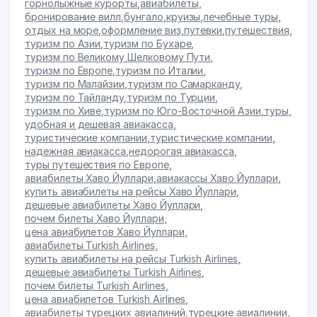
горнолыжные курорты
,
авиабилеты
,
бронирование вилл
,
бунгало
,
круизы
,
лечебные туры
,
отдых на море
,
оформление виз
,
путевки
,
путешествия
,
туризм по Азии
,
туризм по Бухаре
,
туризм по Великому Шелковому Пути
,
туризм по Европе
,
туризм по Италии
,
туризм по Малайзии
,
туризм по Самарканду
,
туризм по Тайланду
,
туризм по Турции
,
туризм по Хиве
,
туризм по Юго-Восточной Азии
,
туры
,
удобная и дешевая авиакасса
,
туристические компании
,
туристические компании
,
надежная авиакасса
,
недорогая авиакасса
,
туры путешествия по Европе
,
авиабилеты Хаво Йуллари
,
авиакассы Хаво Йуллари
,
купить авиабилеты на рейсы Хаво Йуллари
,
дешевые авиабилеты Хаво Йуллари
,
почем билеты Хаво Йуллари
,
цена авиабилетов Хаво Йуллари
,
авиабилеты Turkish Airlines
,
купить авиабилеты на рейсы Turkish Airlines
,
дешевые авиабилеты Turkish Airlines
,
почем билеты Turkish Airlines
,
цена авиабилетов Turkish Airlines
,
авиабилеты турецких авиалиний
,
турецкие авиалинии
,