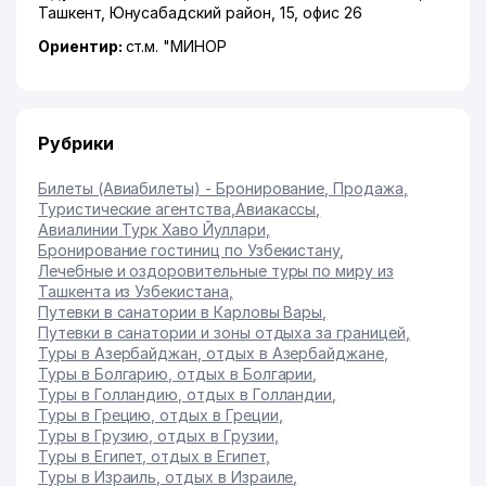
Ташкент
,
Юнусабадский район
, 15, офис 26
Ориентир:
ст.м. "МИНОР
Рубрики
Билеты (Авиабилеты) - Бронирование, Продажа
,
Туристические агентства
,
Авиакассы
,
Авиалинии Турк Хаво Йуллари
,
Бронирование гостиниц по Узбекистану
,
Лечебные и оздоровительные туры по миру из
Ташкента из Узбекистана
,
Путевки в санатории в Карловы Вары
,
Путевки в санатории и зоны отдыха за границей
,
Туры в Азербайджан, отдых в Азербайджане
,
Туры в Болгарию, отдых в Болгарии
,
Туры в Голландию, отдых в Голландии
,
Туры в Грецию, отдых в Греции
,
Туры в Грузию, отдых в Грузии
,
Туры в Египет, отдых в Египет
,
Туры в Израиль, отдых в Израиле
,