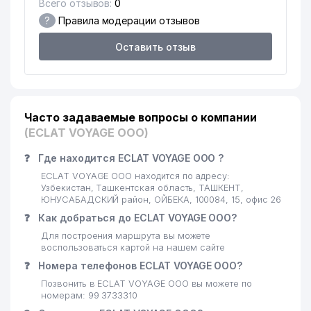
Всего отзывов:
0
ОТДЕЛ ПО ДЕЛАМ КУЛЬТУРЫ
19
333 м
?
Правила модерации отзывов
ЮНУСАБАДСКОГО РАЙОНА
Оставить отзыв
20
ZERA-STUDIO-A ООО
333 м
JUS COGENS АДВОКАТСКАЯ
21
334 м
ФИРМА
Часто задаваемые вопросы о компании
22
AVTOGAZTEXNO PROEKT ООО
357 м
(ECLAT VOYAGE ООО)
23
DESIGN SERVIS-PLYUS ООО
358 м
❓
Где находится ECLAT VOYAGE ООО ?
24
BILLUR SUV SERVIS ООО
359 м
ECLAT VOYAGE ООО находится по адресу:
Узбекистан, Ташкентская область, ТАШКЕНТ,
25
ADAMANT MOTORS ООО
359 м
ЮНУСАБАДСКИЙ район, ОЙБЕКА, 100084, 15, офис 26
❓
Как добраться до ECLAT VOYAGE ООО?
26
TRANS GAZ LOYIHA ООО
360 м
Для построения маршрута вы можете
воспользоваться картой на нашем сайте
27
АББОСХОН КУРИЛИШ ООО
360 м
❓
Номера телефонов ECLAT VOYAGE ООО?
ФАРМАПРИМ С.Р.Л.
Позвонить в ECLAT VOYAGE ООО вы можете по
28
360 м
ПРЕДСТАВИТЕЛЬСТВО
номерам: 99 3733310