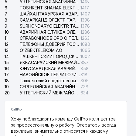
5
УЧТЕПИНСКАЯ АВАРИЙНАЯ СЛУЖБА ЭЛЕКТРОСЕТИ
1418
6
TOSHKENT SHAHAR ELEKTR TARMOQLARI KORXONASI АО
1417
7
ШАЙХАНТАХУРСКАЯ АВАРИЙНАЯ СЛУЖБА ЭЛЕКТРОСЕТИ
1407
8
САМАРКАНД ЭЛЕКТР ТАРМОКЛАРИ АО
1398
9
SURHONDARYO ELEKTR TARMOKLARI АО
1378
10
АВАРИЙНАЯ СЛУЖБА ЭЛЕКТРОСЕТИ ТАШКЕНТСКОГО РАЙОНА
1286
11
СПРАВОЧНОЕ БЮРО О ТЕЛЕФОНАХ ОРГАНИЗАЦИЙ г. ТАШКЕНТА
1263
12
ТЕЛЕФОНЫ ДОВЕРИЯ ГОСУДАРСТВЕННОГО ЦЕНТРА ТЕСТИРОВАНИЯ
1080
13
O'ZBEKTELEKOM АО
1065
14
ТАШКЕНТСКИЙ ГОРОДСКОЙ СУД ПО ГРАЖДАНСКИМ ДЕЛАМ
1002
15
ЯККАСАРАЙСКИЙ МЕЖРАЙОННЫЙ СУД ПО ГРАЖДАНСКИМ ДЕЛАМ
887
16
ЮНУСАБАДСКАЯ АВАРИЙНАЯ СЛУЖБА ЭЛЕКТРОСЕТИ
858
17
НАВОИЙСКОЕ ТЕРРИТОРИАЛЬНОЕ ПРЕДПРИЯТИЕ ЭЛЕКТРОСЕТИ АО
818
18
Ташкентский следственный изолятор
805
19
СЕРГЕЛИЙСКАЯ АВАРИЙНАЯ СЛУЖБА ЭЛЕКТРОСЕТИ
738
20
УЧТЕПИНСКИЙ МЕЖРАЙОННЫЙ СУД ПО ГРАЖДАНСКИМ ДЕЛАМ
634
CallPro
Хочу поблагодарить команду CallPro колл-центра
за профессиональную работу. Операторы всегда
вежливые, внимательно относятся к каждому