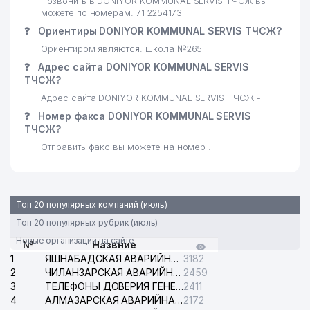
Позвонить в DONIYOR KOMMUNAL SERVIS ТЧСЖ вы
можете по номерам: 71 2254173
❓
Ориентиры DONIYOR KOMMUNAL SERVIS ТЧСЖ?
Ориентиром являются: школа №265
❓
Адрес сайта DONIYOR KOMMUNAL SERVIS
ТЧСЖ?
Адрес сайта DONIYOR KOMMUNAL SERVIS ТЧСЖ -
❓
Номер факса DONIYOR KOMMUNAL SERVIS
ТЧСЖ?
Отправить факс вы можете на номер .
Топ 20 популярных компаний (июль)
Топ 20 популярных рубрик (июль)
Новые организации на сайте
№
Назвние
1
ЯШНАБАДСКАЯ АВАРИЙНАЯ СЛУЖБА ЭЛЕКТРОСЕТИ
3182
2
ЧИЛАНЗАРСКАЯ АВАРИЙНАЯ СЛУЖБА ЭЛЕКТРОСЕТИ
2459
3
ТЕЛЕФОНЫ ДОВЕРИЯ ГЕНЕРАЛЬНОЙ ПРОКУРАТУРЫ РЕСПУБЛИКИ УЗБЕКИСТАН
2411
4
АЛМАЗАРСКАЯ АВАРИЙНАЯ СЛУЖБА ЭЛЕКТРОСЕТИ
2172