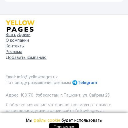
Все рубрики
О компании
Контакты
Реклама
Добавить компанию
Email: info@yellowpages.uz
По поводу размещения рекламы
Telegram
Адрес: 100170, Узбекистан, г. Ташкент, ул. Сайрам 25.
Любое копирование материалов возможно только с
разрешения администрации сайта YellowPages.Uz
Мы
файлы cookie
будет использовать
Copyright © Yellow Pages Uzbekistan, 2009 - 2026 / ООО
"Yellow Pages". Все права защищены All rights reserved.
+99871 ... позвонить
Принимаю