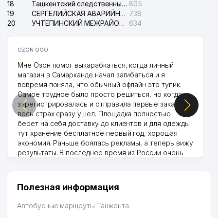
18
Ташкентский следственный изолятор
805
19
СЕРГЕЛИЙСКАЯ АВАРИЙНАЯ СЛУЖБА ЭЛЕКТРОСЕТИ
738
20
УЧТЕПИНСКИЙ МЕЖРАЙОННЫЙ СУД ПО ГРАЖДАНСКИМ ДЕЛАМ
634
OZON ООО
Мне Озон помог выкарабкаться, когда личный
магазин в Самарканде начал загибаться и я
вовремя поняла, что обычный офлайн это тупик.
Самое трудное было просто решиться, но когда
зарегистрировалась и отправила первые заказы,
весь страх сразу ушел. Площадка полностью
берет на себя доставку до клиентов и для одежды
тут хранение бесплатное первый год, хорошая
экономия. Раньше боялась рекламы, а теперь вижу
результаты. В последнее время из России очень
много заказывают, а вначале только по
Узбекистану брали, но вяло. Удалось раскрутиться,
дальше развиваюсь потихоньку😊
Полезная информация
Hamida 03.08.2026 12:45:39
Автобусные маршруты Ташкента