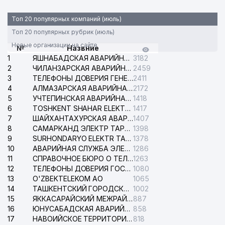
Топ 20 популярных компаний (июль)
Топ 20 популярных рубрик (июль)
Новые организации на сайте
№
Назвние
1
ЯШНАБАДСКАЯ АВАРИЙНАЯ СЛУЖБА ЭЛЕКТРОСЕТИ
3182
2
ЧИЛАНЗАРСКАЯ АВАРИЙНАЯ СЛУЖБА ЭЛЕКТРОСЕТИ
2459
3
ТЕЛЕФОНЫ ДОВЕРИЯ ГЕНЕРАЛЬНОЙ ПРОКУРАТУРЫ РЕСПУБЛИКИ УЗБЕКИСТАН
2411
4
АЛМАЗАРСКАЯ АВАРИЙНАЯ СЛУЖБА ЭЛЕКТРОСЕТИ
2172
5
УЧТЕПИНСКАЯ АВАРИЙНАЯ СЛУЖБА ЭЛЕКТРОСЕТИ
1418
6
TOSHKENT SHAHAR ELEKTR TARMOQLARI KORXONASI АО
1417
7
ШАЙХАНТАХУРСКАЯ АВАРИЙНАЯ СЛУЖБА ЭЛЕКТРОСЕТИ
1407
8
САМАРКАНД ЭЛЕКТР ТАРМОКЛАРИ АО
1398
9
SURHONDARYO ELEKTR TARMOKLARI АО
1378
10
АВАРИЙНАЯ СЛУЖБА ЭЛЕКТРОСЕТИ ТАШКЕНТСКОГО РАЙОНА
1286
11
СПРАВОЧНОЕ БЮРО О ТЕЛЕФОНАХ ОРГАНИЗАЦИЙ г. ТАШКЕНТА
1263
12
ТЕЛЕФОНЫ ДОВЕРИЯ ГОСУДАРСТВЕННОГО ЦЕНТРА ТЕСТИРОВАНИЯ
1080
13
O'ZBEKTELEKOM АО
1065
14
ТАШКЕНТСКИЙ ГОРОДСКОЙ СУД ПО ГРАЖДАНСКИМ ДЕЛАМ
1002
15
ЯККАСАРАЙСКИЙ МЕЖРАЙОННЫЙ СУД ПО ГРАЖДАНСКИМ ДЕЛАМ
887
16
ЮНУСАБАДСКАЯ АВАРИЙНАЯ СЛУЖБА ЭЛЕКТРОСЕТИ
858
17
НАВОИЙСКОЕ ТЕРРИТОРИАЛЬНОЕ ПРЕДПРИЯТИЕ ЭЛЕКТРОСЕТИ АО
818