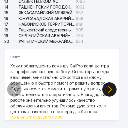
13
O'ZBEKTELEKOM АО
1065
14
ТАШКЕНТСКИЙ ГОРОДСКОЙ СУД ПО ГРАЖДАНСКИМ ДЕЛАМ
1002
15
ЯККАСАРАЙСКИЙ МЕЖРАЙОННЫЙ СУД ПО ГРАЖДАНСКИМ ДЕЛАМ
887
16
ЮНУСАБАДСКАЯ АВАРИЙНАЯ СЛУЖБА ЭЛЕКТРОСЕТИ
858
17
НАВОИЙСКОЕ ТЕРРИТОРИАЛЬНОЕ ПРЕДПРИЯТИЕ ЭЛЕКТРОСЕТИ АО
818
18
Ташкентский следственный изолятор
805
19
СЕРГЕЛИЙСКАЯ АВАРИЙНАЯ СЛУЖБА ЭЛЕКТРОСЕТИ
738
20
УЧТЕПИНСКИЙ МЕЖРАЙОННЫЙ СУД ПО ГРАЖДАНСКИМ ДЕЛАМ
634
CallPro
Хочу поблагодарить команду CallPro колл-центра
за профессиональную работу. Операторы всегда
вежливые, внимательно относятся к каждому
обращению и быстро помогают решить вопросы.
Отдельно хочется отметить грамотную речь,
ответственность и оперативность. Благодаря их
работе значительно улучшилось качество
обслуживания клиентов. Рекомендую этот колл-
центр как надежного партнера для бизнеса.
Vip Brand 31.07.2026 11:43:39