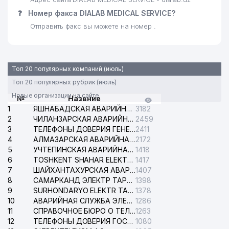
❓
Номер факса DIALAB MEDICAL SERVICE?
Отправить факс вы можете на номер .
Топ 20 популярных компаний (июль)
Топ 20 популярных рубрик (июль)
Новые организации на сайте
№
Назвние
1
ЯШНАБАДСКАЯ АВАРИЙНАЯ СЛУЖБА ЭЛЕКТРОСЕТИ
3182
2
ЧИЛАНЗАРСКАЯ АВАРИЙНАЯ СЛУЖБА ЭЛЕКТРОСЕТИ
2459
3
ТЕЛЕФОНЫ ДОВЕРИЯ ГЕНЕРАЛЬНОЙ ПРОКУРАТУРЫ РЕСПУБЛИКИ УЗБЕКИСТАН
2411
4
АЛМАЗАРСКАЯ АВАРИЙНАЯ СЛУЖБА ЭЛЕКТРОСЕТИ
2172
5
УЧТЕПИНСКАЯ АВАРИЙНАЯ СЛУЖБА ЭЛЕКТРОСЕТИ
1418
6
TOSHKENT SHAHAR ELEKTR TARMOQLARI KORXONASI АО
1417
7
ШАЙХАНТАХУРСКАЯ АВАРИЙНАЯ СЛУЖБА ЭЛЕКТРОСЕТИ
1407
8
САМАРКАНД ЭЛЕКТР ТАРМОКЛАРИ АО
1398
9
SURHONDARYO ELEKTR TARMOKLARI АО
1378
10
АВАРИЙНАЯ СЛУЖБА ЭЛЕКТРОСЕТИ ТАШКЕНТСКОГО РАЙОНА
1286
11
СПРАВОЧНОЕ БЮРО О ТЕЛЕФОНАХ ОРГАНИЗАЦИЙ г. ТАШКЕНТА
1263
12
ТЕЛЕФОНЫ ДОВЕРИЯ ГОСУДАРСТВЕННОГО ЦЕНТРА ТЕСТИРОВАНИЯ
1080