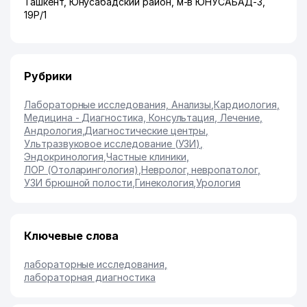
Ташкент
,
Юнусабадский район
,
м-в ЮНУСАБАД-3
,
19Р/1
Рубрики
Лабораторные исследования, Анализы
,
Кардиология
,
Медицина - Диагностика, Консультация, Лечение
,
Андрология
,
Диагностические центры
,
Ультразвуковое исследование (УЗИ)
,
Эндокринология
,
Частные клиники
,
ЛОР (Отоларингология)
,
Невролог, невропатолог
,
УЗИ брюшной полости
,
Гинекология
,
Урология
Ключевые слова
лабораторные исследования
,
лабораторная диагностика