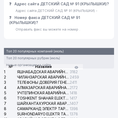
❓
Адрес сайта ДЕТСКИЙ САД № 91 (КРЫЛЫШКИ)?
Адрес сайта ДЕТСКИЙ САД № 91 (КРЫЛЫШКИ) -
❓
Номер факса ДЕТСКИЙ САД № 91
(КРЫЛЫШКИ)?
Отправить факс вы можете на номер .
Топ 20 популярных компаний (июль)
Топ 20 популярных рубрик (июль)
Новые организации на сайте
№
Назвние
1
ЯШНАБАДСКАЯ АВАРИЙНАЯ СЛУЖБА ЭЛЕКТРОСЕТИ
3182
2
ЧИЛАНЗАРСКАЯ АВАРИЙНАЯ СЛУЖБА ЭЛЕКТРОСЕТИ
2459
3
ТЕЛЕФОНЫ ДОВЕРИЯ ГЕНЕРАЛЬНОЙ ПРОКУРАТУРЫ РЕСПУБЛИКИ УЗБЕКИСТАН
2411
4
АЛМАЗАРСКАЯ АВАРИЙНАЯ СЛУЖБА ЭЛЕКТРОСЕТИ
2172
5
УЧТЕПИНСКАЯ АВАРИЙНАЯ СЛУЖБА ЭЛЕКТРОСЕТИ
1418
6
TOSHKENT SHAHAR ELEKTR TARMOQLARI KORXONASI АО
1417
7
ШАЙХАНТАХУРСКАЯ АВАРИЙНАЯ СЛУЖБА ЭЛЕКТРОСЕТИ
1407
8
САМАРКАНД ЭЛЕКТР ТАРМОКЛАРИ АО
1398
9
SURHONDARYO ELEKTR TARMOKLARI АО
1378