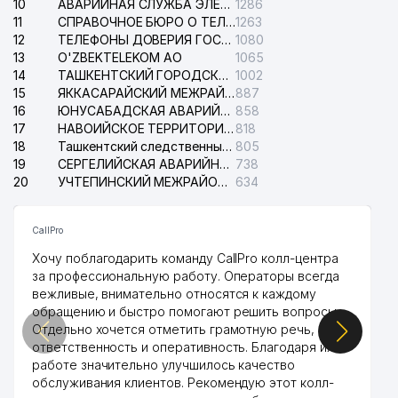
10
АВАРИЙНАЯ СЛУЖБА ЭЛЕКТРОСЕТИ ТАШКЕНТСКОГО РАЙОНА
1286
11
СПРАВОЧНОЕ БЮРО О ТЕЛЕФОНАХ ОРГАНИЗАЦИЙ г. ТАШКЕНТА
1263
12
ТЕЛЕФОНЫ ДОВЕРИЯ ГОСУДАРСТВЕННОГО ЦЕНТРА ТЕСТИРОВАНИЯ
1080
13
O'ZBEKTELEKOM АО
1065
14
ТАШКЕНТСКИЙ ГОРОДСКОЙ СУД ПО ГРАЖДАНСКИМ ДЕЛАМ
1002
15
ЯККАСАРАЙСКИЙ МЕЖРАЙОННЫЙ СУД ПО ГРАЖДАНСКИМ ДЕЛАМ
887
16
ЮНУСАБАДСКАЯ АВАРИЙНАЯ СЛУЖБА ЭЛЕКТРОСЕТИ
858
17
НАВОИЙСКОЕ ТЕРРИТОРИАЛЬНОЕ ПРЕДПРИЯТИЕ ЭЛЕКТРОСЕТИ АО
818
18
Ташкентский следственный изолятор
805
19
СЕРГЕЛИЙСКАЯ АВАРИЙНАЯ СЛУЖБА ЭЛЕКТРОСЕТИ
738
20
УЧТЕПИНСКИЙ МЕЖРАЙОННЫЙ СУД ПО ГРАЖДАНСКИМ ДЕЛАМ
634
CallPro
Хочу поблагодарить команду CallPro колл-центра
за профессиональную работу. Операторы всегда
вежливые, внимательно относятся к каждому
обращению и быстро помогают решить вопросы.
Отдельно хочется отметить грамотную речь,
ответственность и оперативность. Благодаря их
работе значительно улучшилось качество
обслуживания клиентов. Рекомендую этот колл-