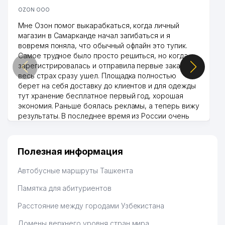
OZON ООО
Мне Озон помог выкарабкаться, когда личный
магазин в Самарканде начал загибаться и я
вовремя поняла, что обычный офлайн это тупик.
Самое трудное было просто решиться, но когда
зарегистрировалась и отправила первые заказы,
весь страх сразу ушел. Площадка полностью
берет на себя доставку до клиентов и для одежды
тут хранение бесплатное первый год, хорошая
экономия. Раньше боялась рекламы, а теперь вижу
результаты. В последнее время из России очень
много заказывают, а вначале только по
Узбекистану брали, но вяло. Удалось раскрутиться,
дальше развиваюсь потихоньку😊
Полезная информация
Hamida 03.08.2026 12:45:39
Автобусные маршруты Ташкента
Памятка для абитуриентов
Расстояние между городами Узбекистана
Домены верхнего уровня стран мира