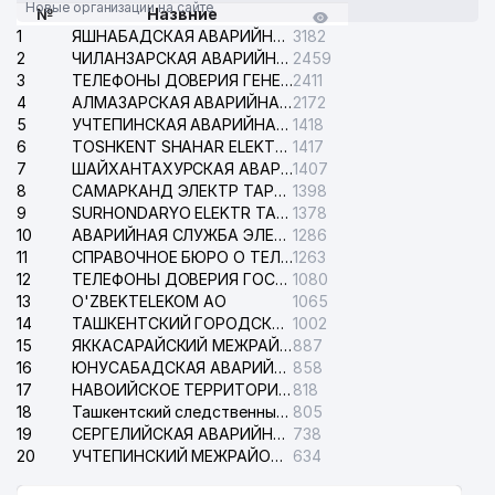
Новые организации на сайте
№
Назвние
1
ЯШНАБАДСКАЯ АВАРИЙНАЯ СЛУЖБА ЭЛЕКТРОСЕТИ
3182
2
ЧИЛАНЗАРСКАЯ АВАРИЙНАЯ СЛУЖБА ЭЛЕКТРОСЕТИ
2459
3
ТЕЛЕФОНЫ ДОВЕРИЯ ГЕНЕРАЛЬНОЙ ПРОКУРАТУРЫ РЕСПУБЛИКИ УЗБЕКИСТАН
2411
4
АЛМАЗАРСКАЯ АВАРИЙНАЯ СЛУЖБА ЭЛЕКТРОСЕТИ
2172
5
УЧТЕПИНСКАЯ АВАРИЙНАЯ СЛУЖБА ЭЛЕКТРОСЕТИ
1418
6
TOSHKENT SHAHAR ELEKTR TARMOQLARI KORXONASI АО
1417
7
ШАЙХАНТАХУРСКАЯ АВАРИЙНАЯ СЛУЖБА ЭЛЕКТРОСЕТИ
1407
8
САМАРКАНД ЭЛЕКТР ТАРМОКЛАРИ АО
1398
9
SURHONDARYO ELEKTR TARMOKLARI АО
1378
10
АВАРИЙНАЯ СЛУЖБА ЭЛЕКТРОСЕТИ ТАШКЕНТСКОГО РАЙОНА
1286
11
СПРАВОЧНОЕ БЮРО О ТЕЛЕФОНАХ ОРГАНИЗАЦИЙ г. ТАШКЕНТА
1263
12
ТЕЛЕФОНЫ ДОВЕРИЯ ГОСУДАРСТВЕННОГО ЦЕНТРА ТЕСТИРОВАНИЯ
1080
13
O'ZBEKTELEKOM АО
1065
14
ТАШКЕНТСКИЙ ГОРОДСКОЙ СУД ПО ГРАЖДАНСКИМ ДЕЛАМ
1002
15
ЯККАСАРАЙСКИЙ МЕЖРАЙОННЫЙ СУД ПО ГРАЖДАНСКИМ ДЕЛАМ
887
16
ЮНУСАБАДСКАЯ АВАРИЙНАЯ СЛУЖБА ЭЛЕКТРОСЕТИ
858
17
НАВОИЙСКОЕ ТЕРРИТОРИАЛЬНОЕ ПРЕДПРИЯТИЕ ЭЛЕКТРОСЕТИ АО
818
18
Ташкентский следственный изолятор
805
19
СЕРГЕЛИЙСКАЯ АВАРИЙНАЯ СЛУЖБА ЭЛЕКТРОСЕТИ
738
20
УЧТЕПИНСКИЙ МЕЖРАЙОННЫЙ СУД ПО ГРАЖДАНСКИМ ДЕЛАМ
634