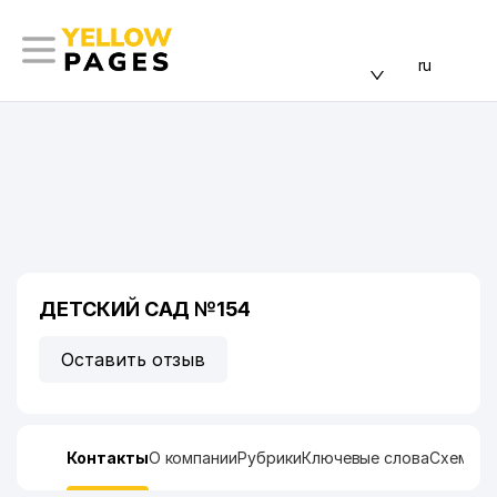
ru
ДЕТСКИЙ САД №154
Оставить отзыв
Контакты
О компании
Рубрики
Ключевые слова
Схема п