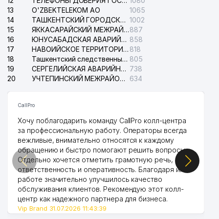
12
ТЕЛЕФОНЫ ДОВЕРИЯ ГОСУДАРСТВЕННОГО ЦЕНТРА ТЕСТИРОВАНИЯ
1080
13
O'ZBEKTELEKOM АО
1065
14
ТАШКЕНТСКИЙ ГОРОДСКОЙ СУД ПО ГРАЖДАНСКИМ ДЕЛАМ
1002
15
ЯККАСАРАЙСКИЙ МЕЖРАЙОННЫЙ СУД ПО ГРАЖДАНСКИМ ДЕЛАМ
887
16
ЮНУСАБАДСКАЯ АВАРИЙНАЯ СЛУЖБА ЭЛЕКТРОСЕТИ
858
17
НАВОИЙСКОЕ ТЕРРИТОРИАЛЬНОЕ ПРЕДПРИЯТИЕ ЭЛЕКТРОСЕТИ АО
818
18
Ташкентский следственный изолятор
805
19
СЕРГЕЛИЙСКАЯ АВАРИЙНАЯ СЛУЖБА ЭЛЕКТРОСЕТИ
738
20
УЧТЕПИНСКИЙ МЕЖРАЙОННЫЙ СУД ПО ГРАЖДАНСКИМ ДЕЛАМ
634
CallPro
Хочу поблагодарить команду CallPro колл-центра
за профессиональную работу. Операторы всегда
вежливые, внимательно относятся к каждому
обращению и быстро помогают решить вопросы.
Отдельно хочется отметить грамотную речь,
ответственность и оперативность. Благодаря их
работе значительно улучшилось качество
обслуживания клиентов. Рекомендую этот колл-
центр как надежного партнера для бизнеса.
Vip Brand 31.07.2026 11:43:39