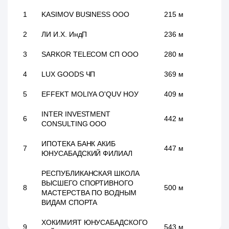
1
KASIMOV BUSINESS ООО
215 м
2
ЛИ И.Х. ИндП
236 м
3
SARKOR TELECOM СП ООО
280 м
4
LUX GOODS ЧП
369 м
5
EFFEKT MOLIYA O'QUV НОУ
409 м
INTER INVESTMENT
6
442 м
CONSULTING ООО
ИПОТЕКА БАНК АКИБ
7
447 м
ЮНУСАБАДСКИЙ ФИЛИАЛ
РЕСПУБЛИКАНСКАЯ ШКОЛА
ВЫСШЕГО СПОРТИВНОГО
8
500 м
МАСТЕРСТВА ПО ВОДНЫМ
ВИДАМ СПОРТА
ХОКИМИЯТ ЮНУСАБАДСКОГО
9
543 м