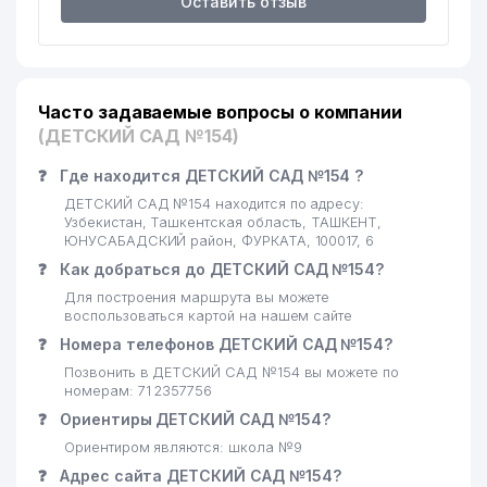
Оставить отзыв
18
МУЗЕЙ ОЛИМПИЙСКОЙ СЛАВЫ
777 м
МИНИСТЕРСТВO РАЗВИТИЯ
19
СПОРТА РЕСПУБЛИКИ
791 м
УЗБЕКИСТАН
Часто задаваемые вопросы о компании
(ДЕТСКИЙ САД №154)
20
AYSEL-INVEST ООО
808 м
❓
Где находится ДЕТСКИЙ САД №154 ?
21
МАНСУРОВ ИндП
836 м
ДЕТСКИЙ САД №154 находится по адресу:
Узбекистан, Ташкентская область, ТАШКЕНТ,
22
УЗБЕКСКО-ЯПОНСКИЙ ЦЕНТР
847 м
ЮНУСАБАДСКИЙ район, ФУРКАТА, 100017, 6
❓
Как добраться до ДЕТСКИЙ САД №154?
ВСЕМИРНЫЙ БАНК
23
849 м
Для построения маршрута вы можете
ПРЕДСТАВИТЕЛЬСТВО
воспользоваться картой на нашем сайте
24
TAIBA LEASING ИП ООО
866 м
❓
Номера телефонов ДЕТСКИЙ САД №154?
Позвонить в ДЕТСКИЙ САД №154 вы можете по
25
TECHMAN ООО
872 м
номерам: 71 2357756
❓
Ориентиры ДЕТСКИЙ САД №154?
26
СОБОЛЕВ И.В. ЧП
880 м
Ориентиром являются: школа №9
27
TAKEDA ПРЕДСТАВИТЕЛЬСТВО
917 м
❓
Адрес сайта ДЕТСКИЙ САД №154?