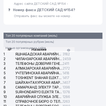
Адрес сайта ДЕТСКИЙ САД №154 -
EXPRESS BUSINESS RESOURCE
28
986 м
❓
Номер факса ДЕТСКИЙ САД №154?
ООО
Отправить факс вы можете на номер .
Топ 20 популярных компаний (июль)
Топ 20 популярных рубрик (июль)
Новые организации на сайте
№
Назвние
1
ЯШНАБАДСКАЯ АВАРИЙНАЯ СЛУЖБА ЭЛЕКТРОСЕТИ
3182
2
ЧИЛАНЗАРСКАЯ АВАРИЙНАЯ СЛУЖБА ЭЛЕКТРОСЕТИ
2459
3
ТЕЛЕФОНЫ ДОВЕРИЯ ГЕНЕРАЛЬНОЙ ПРОКУРАТУРЫ РЕСПУБЛИКИ УЗБЕКИСТАН
2411
4
АЛМАЗАРСКАЯ АВАРИЙНАЯ СЛУЖБА ЭЛЕКТРОСЕТИ
2172
5
УЧТЕПИНСКАЯ АВАРИЙНАЯ СЛУЖБА ЭЛЕКТРОСЕТИ
1418
6
TOSHKENT SHAHAR ELEKTR TARMOQLARI KORXONASI АО
1417
7
ШАЙХАНТАХУРСКАЯ АВАРИЙНАЯ СЛУЖБА ЭЛЕКТРОСЕТИ
1407
8
САМАРКАНД ЭЛЕКТР ТАРМОКЛАРИ АО
1398
9
SURHONDARYO ELEKTR TARMOKLARI АО
1378
10
АВАРИЙНАЯ СЛУЖБА ЭЛЕКТРОСЕТИ ТАШКЕНТСКОГО РАЙОНА
1286
11
СПРАВОЧНОЕ БЮРО О ТЕЛЕФОНАХ ОРГАНИЗАЦИЙ г. ТАШКЕНТА
1263