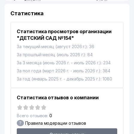
РАЙОНА
Статистика
10
ALL BEST SERVICE ООО
603 м
11
QORA BAYIR SAVDO ЧП
640 м
Статистика просмотров организации
12
GALLERY INTERIOR ООО
654 м
"ДЕТСКИЙ САД №154"
За текущий месяц (август 2026 г.): 36
НИИ СЕЙСМОЛОГИИ им. Г.А.
13
659 м
МАВЛЯНОВА АН РУз
За прошлый месяц (июль 2026 г.): 84
За 3 месяца (июнь 2026 г. - июль 2026 г.): 234
ТАШКЕНТСКИЙ
За пол года (март 2026 г. - июль 2026 г.): 384
АРХИТЕКТУРНО-
14
665 м
СТРОИТЕЛЬНЫЙ ИНСТИТУТ
За год (январь 2025 г. - декабрь 2025 г.): 1080
(ТАСИ)
15
FASHION CORNER ООО
717 м
Статистика отзывов о компании
16
PRO ART DECOR СП ООО
724 м
Всего отзывов:
0
ЦЕНТРАЛЬНОЕ
?
Правила модерации отзывов
17
АЭРОГЕОДЕЗИЧЕСКОЕ
775 м
ПРЕДПРИЯТИЕ