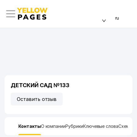
ru
ДЕТСКИЙ САД №133
Оставить отзыв
Контакты
О компании
Рубрики
Ключевые слова
Схема п