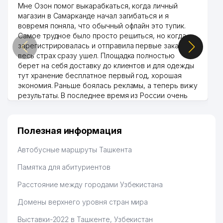
Мне Озон помог выкарабкаться, когда личный
магазин в Самарканде начал загибаться и я
вовремя поняла, что обычный офлайн это тупик.
Самое трудное было просто решиться, но когда
зарегистрировалась и отправила первые заказы,
весь страх сразу ушел. Площадка полностью
берет на себя доставку до клиентов и для одежды
тут хранение бесплатное первый год, хорошая
экономия. Раньше боялась рекламы, а теперь вижу
результаты. В последнее время из России очень
много заказывают, а вначале только по
Узбекистану брали, но вяло. Удалось раскрутиться,
дальше развиваюсь потихоньку😊
Полезная информация
Hamida 03.08.2026 12:45:39
Автобусные маршруты Ташкента
Памятка для абитуриентов
Расстояние между городами Узбекистана
Домены верхнего уровня стран мира
Выставки-2022 в Ташкенте, Узбекистан