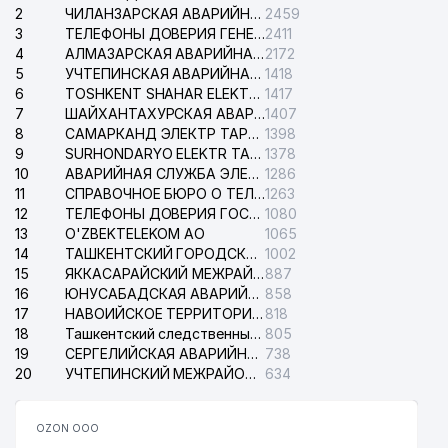
2
ЧИЛАНЗАРСКАЯ АВАРИЙНАЯ СЛУЖБА ЭЛЕКТРОСЕТИ
2459
3
ТЕЛЕФОНЫ ДОВЕРИЯ ГЕНЕРАЛЬНОЙ ПРОКУРАТУРЫ РЕСПУБЛИКИ УЗБЕКИСТАН
2411
4
АЛМАЗАРСКАЯ АВАРИЙНАЯ СЛУЖБА ЭЛЕКТРОСЕТИ
2172
5
УЧТЕПИНСКАЯ АВАРИЙНАЯ СЛУЖБА ЭЛЕКТРОСЕТИ
1418
6
TOSHKENT SHAHAR ELEKTR TARMOQLARI KORXONASI АО
1417
7
ШАЙХАНТАХУРСКАЯ АВАРИЙНАЯ СЛУЖБА ЭЛЕКТРОСЕТИ
1407
8
САМАРКАНД ЭЛЕКТР ТАРМОКЛАРИ АО
1398
9
SURHONDARYO ELEKTR TARMOKLARI АО
1378
10
АВАРИЙНАЯ СЛУЖБА ЭЛЕКТРОСЕТИ ТАШКЕНТСКОГО РАЙОНА
1286
11
СПРАВОЧНОЕ БЮРО О ТЕЛЕФОНАХ ОРГАНИЗАЦИЙ г. ТАШКЕНТА
1263
12
ТЕЛЕФОНЫ ДОВЕРИЯ ГОСУДАРСТВЕННОГО ЦЕНТРА ТЕСТИРОВАНИЯ
1080
13
O'ZBEKTELEKOM АО
1065
14
ТАШКЕНТСКИЙ ГОРОДСКОЙ СУД ПО ГРАЖДАНСКИМ ДЕЛАМ
1002
15
ЯККАСАРАЙСКИЙ МЕЖРАЙОННЫЙ СУД ПО ГРАЖДАНСКИМ ДЕЛАМ
887
16
ЮНУСАБАДСКАЯ АВАРИЙНАЯ СЛУЖБА ЭЛЕКТРОСЕТИ
858
17
НАВОИЙСКОЕ ТЕРРИТОРИАЛЬНОЕ ПРЕДПРИЯТИЕ ЭЛЕКТРОСЕТИ АО
818
18
Ташкентский следственный изолятор
805
19
СЕРГЕЛИЙСКАЯ АВАРИЙНАЯ СЛУЖБА ЭЛЕКТРОСЕТИ
738
20
УЧТЕПИНСКИЙ МЕЖРАЙОННЫЙ СУД ПО ГРАЖДАНСКИМ ДЕЛАМ
634
OZON ООО