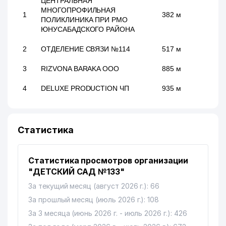
ЦЕНТРАЛЬНАЯ
МНОГОПРОФИЛЬНАЯ
1
382 м
ПОЛИКЛИНИКА ПРИ РМО
ЮНУСАБАДСКОГО РАЙОНА
2
ОТДЕЛЕНИЕ СВЯЗИ №114
517 м
3
RIZVONA BARAKA ООО
885 м
4
DELUXE PRODUCTION ЧП
935 м
Статистика
Статистика просмотров организации
"ДЕТСКИЙ САД №133"
За текущий месяц (август 2026 г.): 66
За прошлый месяц (июль 2026 г.): 108
За 3 месяца (июнь 2026 г. - июль 2026 г.): 426