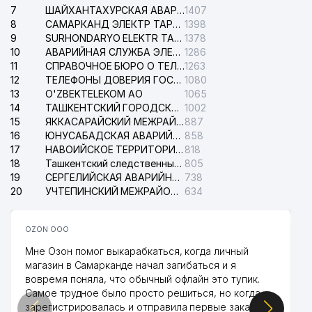
7
ШАЙХАНТАХУРСКАЯ АВАРИЙНАЯ СЛУЖБА ЭЛЕКТРОСЕТИ
1407
8
САМАРКАНД ЭЛЕКТР ТАРМОКЛАРИ АО
1398
9
SURHONDARYO ELEKTR TARMOKLARI АО
1378
10
АВАРИЙНАЯ СЛУЖБА ЭЛЕКТРОСЕТИ ТАШКЕНТСКОГО РАЙОНА
1286
11
СПРАВОЧНОЕ БЮРО О ТЕЛЕФОНАХ ОРГАНИЗАЦИЙ г. ТАШКЕНТА
1263
12
ТЕЛЕФОНЫ ДОВЕРИЯ ГОСУДАРСТВЕННОГО ЦЕНТРА ТЕСТИРОВАНИЯ
1080
13
O'ZBEKTELEKOM АО
1065
14
ТАШКЕНТСКИЙ ГОРОДСКОЙ СУД ПО ГРАЖДАНСКИМ ДЕЛАМ
1002
15
ЯККАСАРАЙСКИЙ МЕЖРАЙОННЫЙ СУД ПО ГРАЖДАНСКИМ ДЕЛАМ
887
16
ЮНУСАБАДСКАЯ АВАРИЙНАЯ СЛУЖБА ЭЛЕКТРОСЕТИ
858
17
НАВОИЙСКОЕ ТЕРРИТОРИАЛЬНОЕ ПРЕДПРИЯТИЕ ЭЛЕКТРОСЕТИ АО
818
18
Ташкентский следственный изолятор
805
19
СЕРГЕЛИЙСКАЯ АВАРИЙНАЯ СЛУЖБА ЭЛЕКТРОСЕТИ
738
20
УЧТЕПИНСКИЙ МЕЖРАЙОННЫЙ СУД ПО ГРАЖДАНСКИМ ДЕЛАМ
634
OZON ООО
Мне Озон помог выкарабкаться, когда личный
магазин в Самарканде начал загибаться и я
вовремя поняла, что обычный офлайн это тупик.
Самое трудное было просто решиться, но когда
зарегистрировалась и отправила первые заказы,