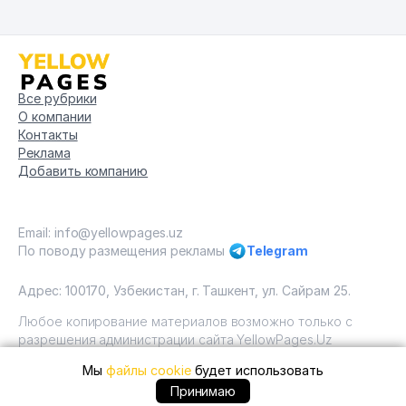
Все рубрики
О компании
Контакты
Реклама
Добавить компанию
Email: info@yellowpages.uz
По поводу размещения рекламы
Telegram
Адрес: 100170, Узбекистан, г. Ташкент, ул. Сайрам 25.
Любое копирование материалов возможно только с
разрешения администрации сайта YellowPages.Uz
Мы
файлы cookie
будет использовать
Copyright © Yellow Pages Uzbekistan, 2009 - 2026 / ООО
"Yellow Pages". Все права защищены All rights reserved.
+99878 ... позвонить
Принимаю