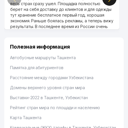
весь страх сразу ушел. Площадка полностью
берет на себя доставку до клиентов и для одежды
тут хранение бесплатное первый год, хорошая
экономия. Раньше боялась рекламы, а теперь вижу
результаты. В последнее время из России очень
много заказывают, а вначале только по
Узбекистану брали, но вяло. Удалось раскрутиться,
дальше развиваюсь потихоньку😊
Полезная информация
Hamida 03.08.2026 12:45:39
Автобусные маршруты Ташкента
Памятка для абитуриентов
Расстояние между городами Узбекистана
Домены верхнего уровня стран мира
Выставки-2022 в Ташкенте, Узбекистан
Рейтинг стран мира по площади и населению
Карта Ташкента
Коммунальные (ЖКХ) тарифы в Ташкенте, Узбекистан