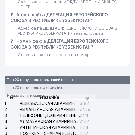
Ориентиром являются: МЕЖДУНАРОДНЫЙ БИЗНЕС-
ЦЕНТР
❓
Адрес сайта ДЕЛЕГАЦИЯ ЕВРОПЕЙСКОГО
СОЮЗА В РЕСПУБЛИКЕ УЗБЕКИСТАН?
Адрес сайта ДЕЛЕГАЦИЯ ЕВРОПЕЙСКОГО СОЮЗА В
РЕСПУБЛИКЕ УЗБЕКИСТАН - eeas.europa.eu
❓
Номер факса ДЕЛЕГАЦИЯ ЕВРОПЕЙСКОГО
СОЮЗА В РЕСПУБЛИКЕ УЗБЕКИСТАН?
Отправить факс вы можете на номер .
Топ 20 популярных компаний (июль)
Топ 20 популярных рубрик (июль)
Новые организации на сайте
№
Назвние
1
ЯШНАБАДСКАЯ АВАРИЙНАЯ СЛУЖБА ЭЛЕКТРОСЕТИ
3182
2
ЧИЛАНЗАРСКАЯ АВАРИЙНАЯ СЛУЖБА ЭЛЕКТРОСЕТИ
2459
3
ТЕЛЕФОНЫ ДОВЕРИЯ ГЕНЕРАЛЬНОЙ ПРОКУРАТУРЫ РЕСПУБЛИКИ УЗБЕКИСТАН
2411
4
АЛМАЗАРСКАЯ АВАРИЙНАЯ СЛУЖБА ЭЛЕКТРОСЕТИ
2172
5
УЧТЕПИНСКАЯ АВАРИЙНАЯ СЛУЖБА ЭЛЕКТРОСЕТИ
1418
6
TOSHKENT SHAHAR ELEKTR TARMOQLARI KORXONASI АО
1417