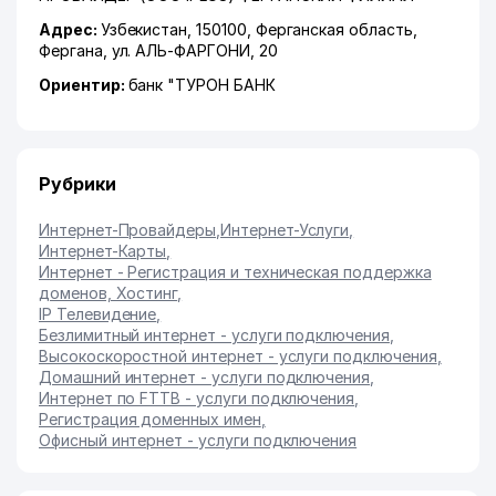
Адрес:
Узбекистан, 150100,
Ферганская область
,
Фергана
,
ул. АЛЬ-ФАРГОНИ
, 20
Ориентир:
банк "ТУРОН БАНК
Рубрики
Интернет-Провайдеры
,
Интернет-Услуги
,
Интернет-Карты
,
Интернет - Регистрация и техническая поддержка
доменов, Хостинг
,
IP Телевидение
,
Безлимитный интернет - услуги подключения
,
Высокоскоростной интернет - услуги подключения
,
Домашний интернет - услуги подключения
,
Интернет по FTTB - услуги подключения
,
Регистрация доменных имен
,
Офисный интернет - услуги подключения