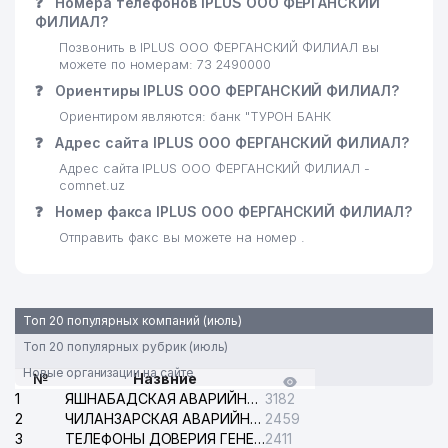
❓
Номера телефонов IPLUS ООО ФЕРГАНСКИЙ
ФИЛИАЛ?
Позвонить в IPLUS ООО ФЕРГАНСКИЙ ФИЛИАЛ вы
можете по номерам: 73 2490000
❓
Ориентиры IPLUS ООО ФЕРГАНСКИЙ ФИЛИАЛ?
Ориентиром являются: банк "ТУРОН БАНК
❓
Адрес сайта IPLUS ООО ФЕРГАНСКИЙ ФИЛИАЛ?
Адрес сайта IPLUS ООО ФЕРГАНСКИЙ ФИЛИАЛ -
comnet.uz
❓
Номер факса IPLUS ООО ФЕРГАНСКИЙ ФИЛИАЛ?
Отправить факс вы можете на номер .
Топ 20 популярных компаний (июль)
Топ 20 популярных рубрик (июль)
Новые организации на сайте
№
Назвние
1
ЯШНАБАДСКАЯ АВАРИЙНАЯ СЛУЖБА ЭЛЕКТРОСЕТИ
3182
2
ЧИЛАНЗАРСКАЯ АВАРИЙНАЯ СЛУЖБА ЭЛЕКТРОСЕТИ
2459
3
ТЕЛЕФОНЫ ДОВЕРИЯ ГЕНЕРАЛЬНОЙ ПРОКУРАТУРЫ РЕСПУБЛИКИ УЗБЕКИСТАН
2411