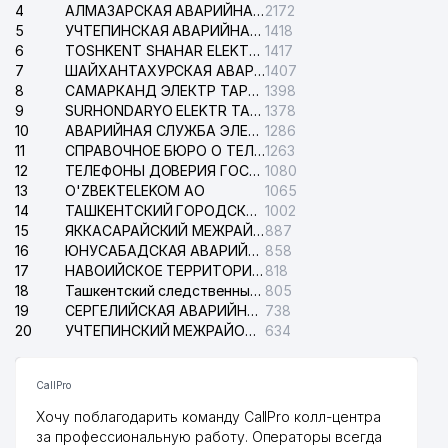
4
АЛМАЗАРСКАЯ АВАРИЙНАЯ СЛУЖБА ЭЛЕКТРОСЕТИ
2172
5
УЧТЕПИНСКАЯ АВАРИЙНАЯ СЛУЖБА ЭЛЕКТРОСЕТИ
1418
6
TOSHKENT SHAHAR ELEKTR TARMOQLARI KORXONASI АО
1417
7
ШАЙХАНТАХУРСКАЯ АВАРИЙНАЯ СЛУЖБА ЭЛЕКТРОСЕТИ
1407
8
САМАРКАНД ЭЛЕКТР ТАРМОКЛАРИ АО
1398
9
SURHONDARYO ELEKTR TARMOKLARI АО
1378
10
АВАРИЙНАЯ СЛУЖБА ЭЛЕКТРОСЕТИ ТАШКЕНТСКОГО РАЙОНА
1286
11
СПРАВОЧНОЕ БЮРО О ТЕЛЕФОНАХ ОРГАНИЗАЦИЙ г. ТАШКЕНТА
1263
12
ТЕЛЕФОНЫ ДОВЕРИЯ ГОСУДАРСТВЕННОГО ЦЕНТРА ТЕСТИРОВАНИЯ
1080
13
O'ZBEKTELEKOM АО
1065
14
ТАШКЕНТСКИЙ ГОРОДСКОЙ СУД ПО ГРАЖДАНСКИМ ДЕЛАМ
1002
15
ЯККАСАРАЙСКИЙ МЕЖРАЙОННЫЙ СУД ПО ГРАЖДАНСКИМ ДЕЛАМ
887
16
ЮНУСАБАДСКАЯ АВАРИЙНАЯ СЛУЖБА ЭЛЕКТРОСЕТИ
858
17
НАВОИЙСКОЕ ТЕРРИТОРИАЛЬНОЕ ПРЕДПРИЯТИЕ ЭЛЕКТРОСЕТИ АО
818
18
Ташкентский следственный изолятор
805
19
СЕРГЕЛИЙСКАЯ АВАРИЙНАЯ СЛУЖБА ЭЛЕКТРОСЕТИ
738
20
УЧТЕПИНСКИЙ МЕЖРАЙОННЫЙ СУД ПО ГРАЖДАНСКИМ ДЕЛАМ
634
CallPro
Хочу поблагодарить команду CallPro колл-центра
за профессиональную работу. Операторы всегда